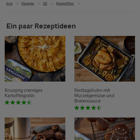
Arla
›
Rezepte
›
DE
›
Rezeptfilter
›
Ein paar Rezeptideen
Knusprig cremiges
Festtagshuhn mit
Kartoffelgratin
Wurzelgemüse und
Bratensauce