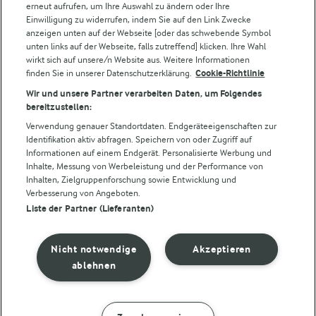
erneut aufrufen, um Ihre Auswahl zu ändern oder Ihre
Castello®
Einwilligung zu widerrufen, indem Sie auf den Link Zwecke
Lurpak®
anzeigen unten auf der Webseite [oder das schwebende Symbol
Arla Pro
unten links auf der Webseite, falls zutreffend] klicken. Ihre Wahl
wirkt sich auf unsere/n Website aus. Weitere Informationen
Für unsere Landwirt:innen
finden Sie in unserer Datenschutzerklärung.
Cookie-Richtlinie
Wir und unsere Partner verarbeiten Daten, um Folgendes
Folge uns!
bereitzustellen:
Verwendung genauer Standortdaten. Endgeräteeigenschaften zur
Identifikation aktiv abfragen. Speichern von oder Zugriff auf
Informationen auf einem Endgerät. Personalisierte Werbung und
Inhalte, Messung von Werbeleistung und der Performance von
Inhalten, Zielgruppenforschung sowie Entwicklung und
Cookie Wahl wieder öffnen
Verbesserung von Angeboten.
Liste der Partner (Lieferanten)
Datenschutzbestimmungen
Nutzerbedingungen
Nicht notwendige
Akzeptieren
ablehnen
Impressum
Cookie policy