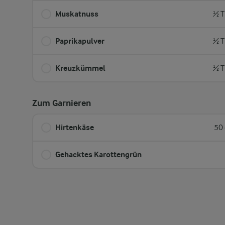
Muskatnuss
½ T
Paprikapulver
½ T
Kreuzkümmel
½ T
Zum Garnieren
Hirtenkäse
50 
Gehacktes Karottengrün