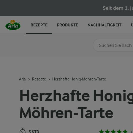
Herzhafte Honig-Möhren-Tarte
Seit dem 1. 
REZEPTE
PRODUKTE
NACHHALTIGKEIT
Nach Kategorie su
Geben Sie Suchbegrif
Arla
Rezepte
Herzhafte Honig-Möhren-Tarte
Herzhafte Honig
Möhren-Tarte
3 STD.
(