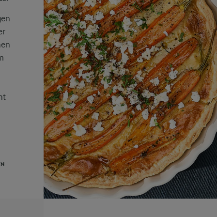
gen
er
hen
em
ht
EN