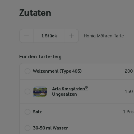
Zutaten
1 Stück
Honig-Möhren-Tarte
Für den Tarte-Teig
Weizenmehl (Type 405)
200 
Arla Kærgården®
150 
Ungesalzen
Salz
1 Pri
30-50 ml Wasser