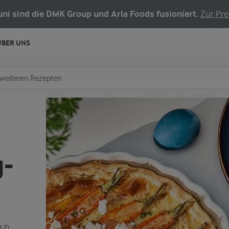
Juni sind die DMK Group und Arla Foods fusioniert.
Zur Pre
ÜBER UNS
chen
fe ein
-
12)