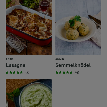
1 STD.
40 MIN.
Lasagne
Semmelknödel
(9)
(4)