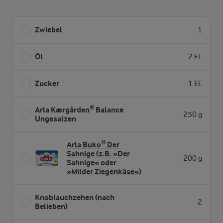
Zwiebel
1
Öl
2 EL
Zucker
1 EL
Arla Kærgården® Balance
250 g
Ungesalzen
Arla Buko® Der
Sahnige (z.B. »Der
200 g
Sahnige« oder
»Milder Ziegenkäse«)
Knoblauchzehen (nach
2
Belieben)