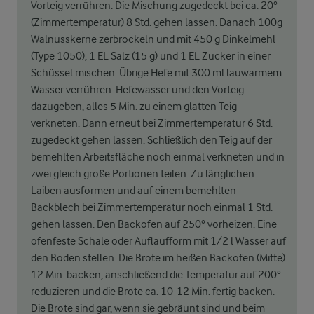
Vorteig verrühren. Die Mischung zugedeckt bei ca. 20°
(Zimmertemperatur) 8 Std. gehen lassen. Danach 100g
Walnusskerne zerbröckeln und mit 450 g Dinkelmehl
(Type 1050), 1 EL Salz (15 g) und 1 EL Zucker in einer
Schüssel mischen. Übrige Hefe mit 300 ml lauwarmem
Wasser verrühren. Hefewasser und den Vorteig
dazugeben, alles 5 Min. zu einem glatten Teig
verkneten. Dann erneut bei Zimmertemperatur 6 Std.
zugedeckt gehen lassen. Schließlich den Teig auf der
bemehlten Arbeitsfläche noch einmal verkneten und in
zwei gleich große Portionen teilen. Zu länglichen
Laiben ausformen und auf einem bemehlten
Backblech bei Zimmertemperatur noch einmal 1 Std.
gehen lassen. Den Backofen auf 250° vorheizen. Eine
ofenfeste Schale oder Auflaufform mit 1/2 l Wasser auf
den Boden stellen. Die Brote im heißen Backofen (Mitte)
12 Min. backen, anschließend die Temperatur auf 200°
reduzieren und die Brote ca. 10-12 Min. fertig backen.
Die Brote sind gar, wenn sie gebräunt sind und beim