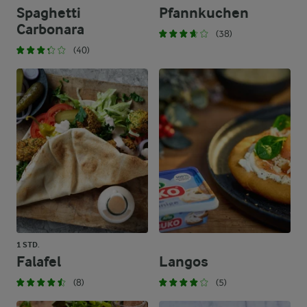
Spaghetti
Pfannkuchen
Carbonara
(38)
(40)
1 STD.
Falafel
Langos
(8)
(5)