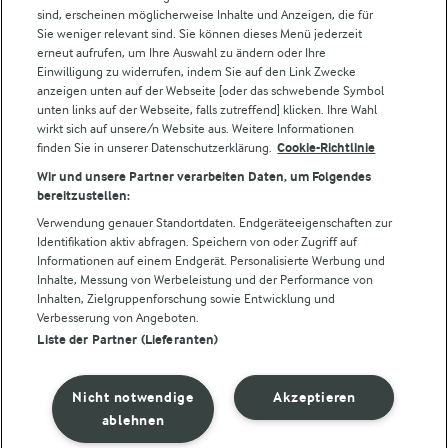
Castello
sind, erscheinen möglicherweise Inhalte und Anzeigen, die für
Sie weniger relevant sind. Sie können dieses Menü jederzeit
Lurpak
erneut aufrufen, um Ihre Auswahl zu ändern oder Ihre
Arla Pro
Einwilligung zu widerrufen, indem Sie auf den Link Zwecke
Für unsere Landwirt:innen
anzeigen unten auf der Webseite [oder das schwebende Symbol
unten links auf der Webseite, falls zutreffend] klicken. Ihre Wahl
wirkt sich auf unsere/n Website aus. Weitere Informationen
finden Sie in unserer Datenschutzerklärung.
Cookie-Richtlinie
Folge uns!
Wir und unsere Partner verarbeiten Daten, um Folgendes
bereitzustellen:
Verwendung genauer Standortdaten. Endgeräteeigenschaften zur
Identifikation aktiv abfragen. Speichern von oder Zugriff auf
Informationen auf einem Endgerät. Personalisierte Werbung und
Inhalte, Messung von Werbeleistung und der Performance von
Inhalten, Zielgruppenforschung sowie Entwicklung und
Verbesserung von Angeboten.
Liste der Partner (Lieferanten)
© Arla Foods amba 2026
Cookie Wahl wieder öffnen
Nicht notwendige
Akzeptieren
Datenschutzbestimmungen
ablehnen