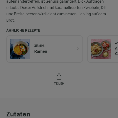
aufeinandertreffen, ist Genuss garantiert. Dick Auftragen
erlaubt: Dieser Aufstrich mit karamellisierten Zwiebeln, Dill
und Preiselbeeren wird leicht zum neuen Liebling auf dem
Brot.
ÄHNLICHE REZEPTE
4
25 MIN.
S
Ramen
C
TEILEN
Zutaten