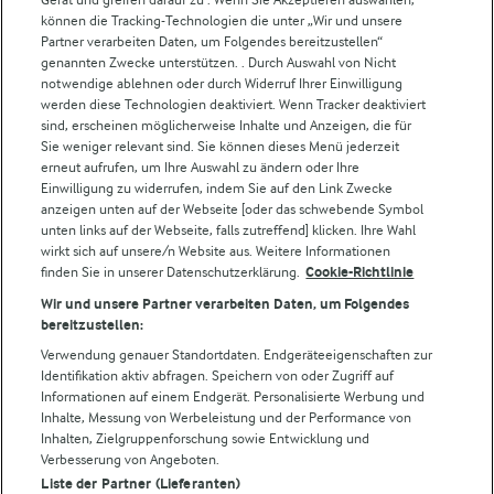
können die Tracking-Technologien die unter „Wir und unsere
Castello
Partner verarbeiten Daten, um Folgendes bereitzustellen“
genannten Zwecke unterstützen. . Durch Auswahl von Nicht
Lurpak
notwendige ablehnen oder durch Widerruf Ihrer Einwilligung
Arla Pro
werden diese Technologien deaktiviert. Wenn Tracker deaktiviert
Für unsere Landwirt:innen
sind, erscheinen möglicherweise Inhalte und Anzeigen, die für
Sie weniger relevant sind. Sie können dieses Menü jederzeit
erneut aufrufen, um Ihre Auswahl zu ändern oder Ihre
Einwilligung zu widerrufen, indem Sie auf den Link Zwecke
Folge uns!
anzeigen unten auf der Webseite [oder das schwebende Symbol
unten links auf der Webseite, falls zutreffend] klicken. Ihre Wahl
wirkt sich auf unsere/n Website aus. Weitere Informationen
finden Sie in unserer Datenschutzerklärung.
Cookie-Richtlinie
Wir und unsere Partner verarbeiten Daten, um Folgendes
bereitzustellen:
Verwendung genauer Standortdaten. Endgeräteeigenschaften zur
Identifikation aktiv abfragen. Speichern von oder Zugriff auf
Informationen auf einem Endgerät. Personalisierte Werbung und
© Arla Foods amba 2026
Inhalte, Messung von Werbeleistung und der Performance von
Cookie Wahl wieder öffnen
Inhalten, Zielgruppenforschung sowie Entwicklung und
Verbesserung von Angeboten.
Liste der Partner (Lieferanten)
Datenschutzbestimmungen