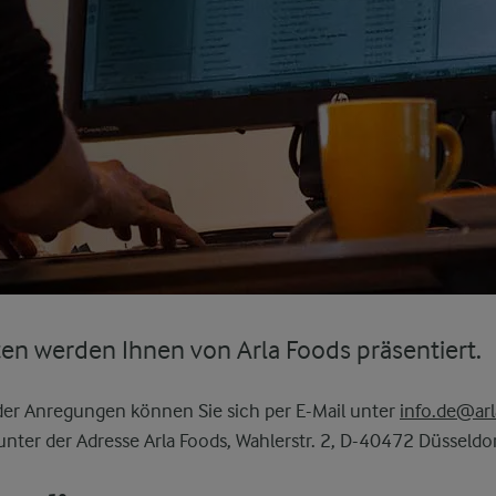
en werden Ihnen von Arla Foods präsentiert.
oder Anregungen können Sie sich per E-Mail unter
info.de@ar
nter der Adresse Arla Foods, Wahlerstr. 2, D-40472 Düsseldo