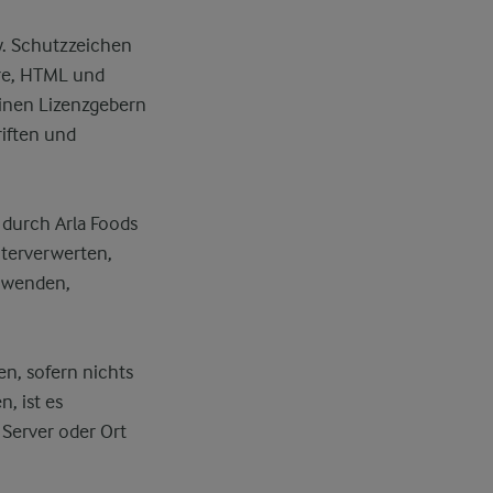
w. Schutzzeichen
are, HTML und
einen Lizenzgebern
iften und
 durch Arla Foods
iterverwerten,
erwenden,
en, sofern nichts
, ist es
 Server oder Ort