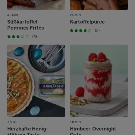
45 MIN.
25 MIN.
Süßkartoffel-
Kartoffelpüree
Pommes Frites
(2)
(5)
3 STD.
10 MIN.
Herzhafte Honig-
Himbeer-Overnight-
Möhren-Tarte
Oats