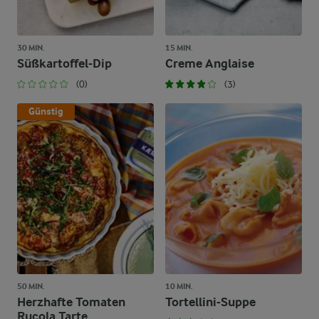
30 MIN.
15 MIN.
Süßkartoffel-Dip
Creme Anglaise
(0)
(3)
Günstig
50 MIN.
10 MIN.
Herzhafte Tomaten
Tortellini-Suppe
Rucola Tarte