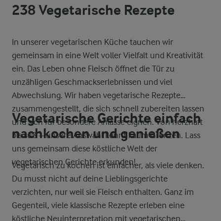
238 Vegetarische Rezepte
In unserer vegetarischen Küche tauchen wir
gemeinsam in eine Welt voller Vielfalt und Kreativität
ein. Das Leben ohne Fleisch öffnet die Tür zu
unzähligen Geschmackserlebnissen und viel
Abwechslung. Wir haben vegetarische Rezepte
zusammengestellt, die sich schnell zubereiten lassen
Vegetarische Gerichte einfach
und sich für besondere Anlässe eignen. Von herzhaft
nachkochen und genießen
bis süß – unsere Auswahl kennt kaum Grenzen. Lass
uns gemeinsam diese köstliche Welt der
vegetarischen Gerichte erkunden!
Vegetarisch zu kochen ist einfacher, als viele denken.
Du musst nicht auf deine Lieblingsgerichte
verzichten, nur weil sie Fleisch enthalten. Ganz im
Gegenteil, viele klassische Rezepte erleben eine
köstliche Neuinterpretation mit vegetarischen