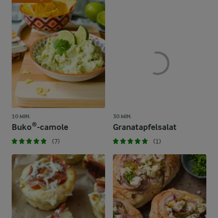
10 MIN.
30 MIN.
Buko®-camole
Granatapfelsalat
(7)
(1)