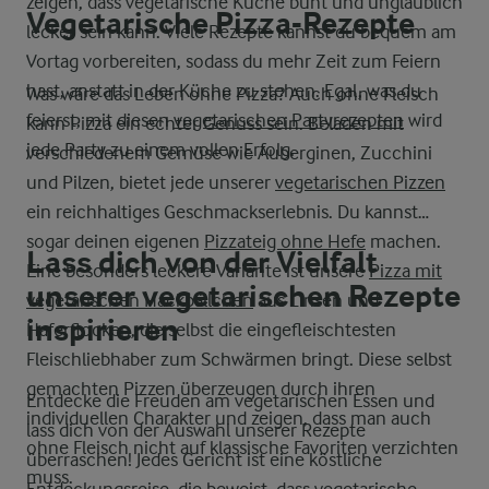
zeigen, dass vegetarische Küche bunt und unglaublich
Vegetarische Pizza-Rezepte
lecker sein kann. Viele Rezepte kannst du bequem am
Vortag vorbereiten, sodass du mehr Zeit zum Feiern
hast, anstatt in der Küche zu stehen. Egal, was du
Was wäre das Leben ohne Pizza? Auch ohne Fleisch
feierst, mit diesen
vegetarischen Partyrezepten
wird
kann Pizza ein echter Genuss sein. Beladen mit
jede Party zu einem vollen Erfolg.
verschiedenem Gemüse wie Auberginen, Zucchini
und Pilzen, bietet jede unserer
vegetarischen Pizzen
ein reichhaltiges Geschmackserlebnis. Du kannst
sogar deinen eigenen
Pizzateig ohne Hefe
machen.
Lass dich von der Vielfalt
Eine besonders leckere Variante ist unsere
Pizza mit
unserer vegetarischen Rezepte
vegetarischen Hackbällchen
aus Linsen und
inspirieren
Haferflocken, die selbst die eingefleischtesten
Fleischliebhaber zum Schwärmen bringt. Diese selbst
gemachten Pizzen überzeugen durch ihren
Entdecke die Freuden am vegetarischen Essen und
individuellen Charakter und zeigen, dass man auch
lass dich von der Auswahl unserer Rezepte
ohne Fleisch nicht auf klassische Favoriten verzichten
überraschen! Jedes Gericht ist eine köstliche
muss.