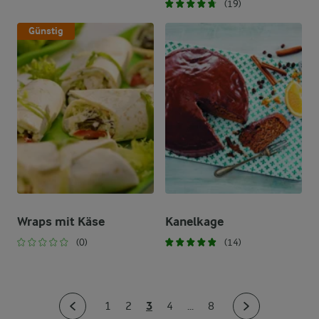
(19)
Günstig
Wraps mit Käse
Kanelkage
(0)
(14)
3
1
2
4
...
8