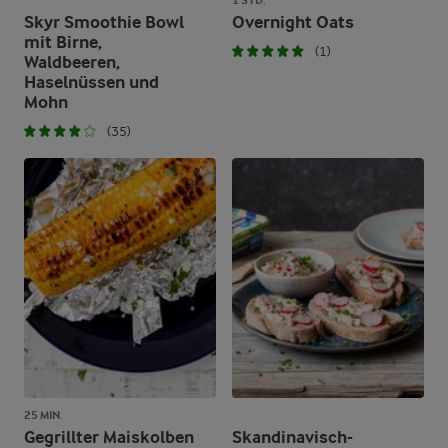
1 STD.
Skyr Smoothie Bowl
Overnight Oats
mit Birne,
(1)
Waldbeeren,
Haselnüssen und
Mohn
(35)
25 MIN.
Gegrillter Maiskolben
Skandinavisch-