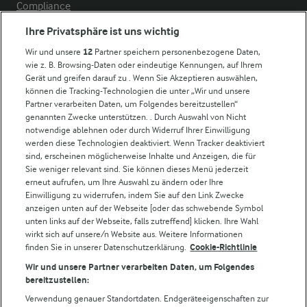
Compliance
Milchpreis
Ihre Privatsphäre ist uns wichtig
Arla in anderen Ländern
Wir und unsere
12
Partner speichern personenbezogene Daten,
wie z. B. Browsing-Daten oder eindeutige Kennungen, auf Ihrem
Gerät und greifen darauf zu . Wenn Sie Akzeptieren auswählen,
können die Tracking-Technologien die unter „Wir und unsere
Weitere Arla Websites
Partner verarbeiten Daten, um Folgendes bereitzustellen“
genannten Zwecke unterstützen. . Durch Auswahl von Nicht
notwendige ablehnen oder durch Widerruf Ihrer Einwilligung
Castello
werden diese Technologien deaktiviert. Wenn Tracker deaktiviert
Lurpak
sind, erscheinen möglicherweise Inhalte und Anzeigen, die für
Arla Pro
Sie weniger relevant sind. Sie können dieses Menü jederzeit
erneut aufrufen, um Ihre Auswahl zu ändern oder Ihre
Für unsere Landwirt:innen
Einwilligung zu widerrufen, indem Sie auf den Link Zwecke
anzeigen unten auf der Webseite [oder das schwebende Symbol
unten links auf der Webseite, falls zutreffend] klicken. Ihre Wahl
wirkt sich auf unsere/n Website aus. Weitere Informationen
Folge uns!
finden Sie in unserer Datenschutzerklärung.
Cookie-Richtlinie
Wir und unsere Partner verarbeiten Daten, um Folgendes
bereitzustellen:
Verwendung genauer Standortdaten. Endgeräteeigenschaften zur