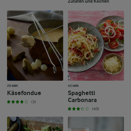
Zutaten und Kochen
20 MIN.
45 MIN.
Käsefondue
Spaghetti
Carbonara
(3)
(40)