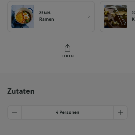
25 MIN.
2
Ramen
K
TEILEN
Zutaten
4 Personen