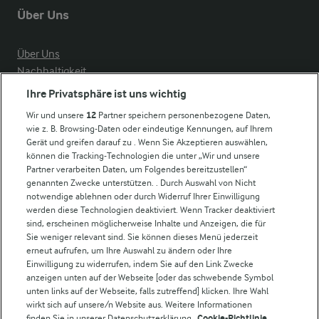
Über Uns
Über Uns
Nachhaltigkeit
Compliance
Ihre Privatsphäre ist uns wichtig
Milchpreis
Wir und unsere
12
Partner speichern personenbezogene Daten,
wie z. B. Browsing-Daten oder eindeutige Kennungen, auf Ihrem
Arla in anderen Ländern
Gerät und greifen darauf zu . Wenn Sie Akzeptieren auswählen,
können die Tracking-Technologien die unter „Wir und unsere
Partner verarbeiten Daten, um Folgendes bereitzustellen“
Weitere Arla Websites
genannten Zwecke unterstützen. . Durch Auswahl von Nicht
notwendige ablehnen oder durch Widerruf Ihrer Einwilligung
werden diese Technologien deaktiviert. Wenn Tracker deaktiviert
Castello
sind, erscheinen möglicherweise Inhalte und Anzeigen, die für
Sie weniger relevant sind. Sie können dieses Menü jederzeit
Lurpak
erneut aufrufen, um Ihre Auswahl zu ändern oder Ihre
Arla Pro
Einwilligung zu widerrufen, indem Sie auf den Link Zwecke
Für unsere Landwirt:innen
anzeigen unten auf der Webseite [oder das schwebende Symbol
unten links auf der Webseite, falls zutreffend] klicken. Ihre Wahl
wirkt sich auf unsere/n Website aus. Weitere Informationen
finden Sie in unserer Datenschutzerklärung.
Cookie-Richtlinie