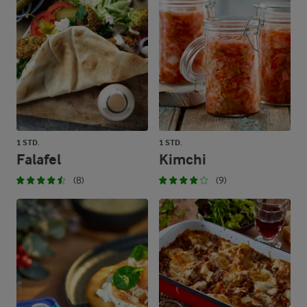
1 STD.
1 STD.
Falafel
Kimchi
(8)
(9)