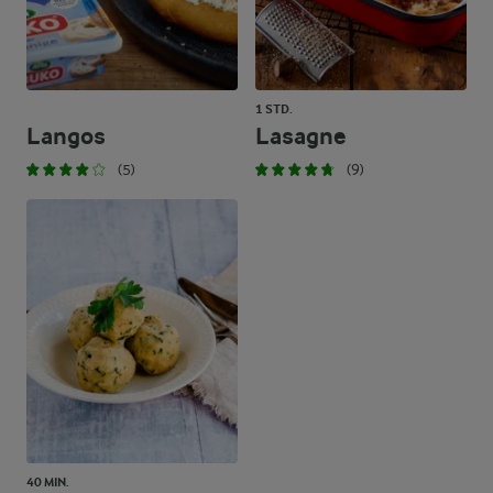
1 STD.
Langos
Lasagne
(5)
(9)
40 MIN.