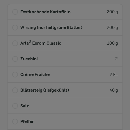
Festkochende Kartoffeln
200 g
Wirsing (nur hellgrüne Blätter)
200 g
Arla® Esrom Classic
100 g
Zucchini
2
Crème Fraîche
2 EL
Blätterteig (tiefgekühlt)
40 g
Salz
Pfeffer