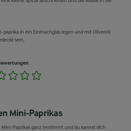
, eine kleine Spitze abschneiden und die Masse in die
-paprika in ein Einmachglas legen und mit Olivenöl
edeckt sein,
Bewertungen
2
3
4
5
en Mini-Paprikas
n Mini-Paprikas ganz bestimmt und du kannst dich