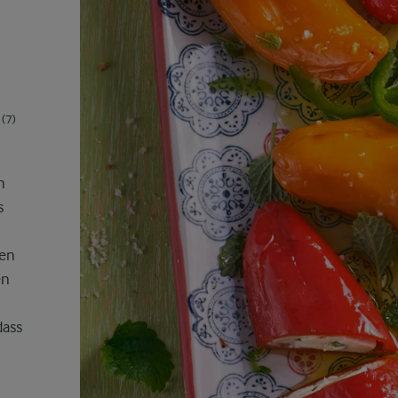
(7)
n
s
ten
en
dass