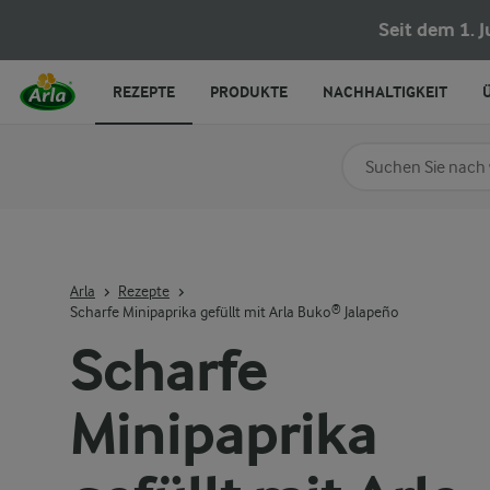
Seit dem 1. 
REZEPTE
PRODUKTE
NACHHALTIGKEIT
Nach Kategorie su
Geben Sie Suchbegrif
Arla
Rezepte
Scharfe Minipaprika gefüllt mit Arla Buko® Jalapeño
Scharfe
Minipaprika