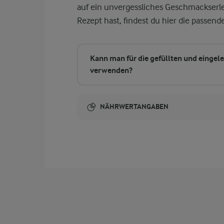
auf ein unvergessliches Geschmackserle
Rezept hast, findest du hier die passen
Kann man für die gefüllten und eingel
verwenden?
NÄHRWERTANGABEN
Brennwert
2 g
Eiweiß
19 g
Fett
4 g
Kohlenhydrate