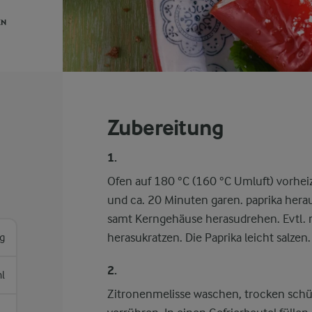
EN
Zubereitung
1.
Ofen auf 180 °C (160 °C Umluft) vorheiz
und ca. 20 Minuten garen. paprika hera
samt Kerngehäuse herasudrehen. Evtl. mi
herasukratzen. Die Paprika leicht salzen.
g
2.
ml
Zitronenmelisse waschen, trocken schüt