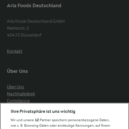
Arla Foods Deutschland
Arla Foods Deutschland GmbH

Wahlerstr. 2

40472 Düsseldorf
Kontakt
Über Uns
Über Uns
Nachhaltigkeit
Compliance
Milchpreis
Ihre Privatsphäre ist uns wichtig
Arla in anderen Ländern
Wir und unsere
12
Partner speichern personenbezogene Daten,
wie z. B. Browsing-Daten oder eindeutige Kennungen, auf Ihrem