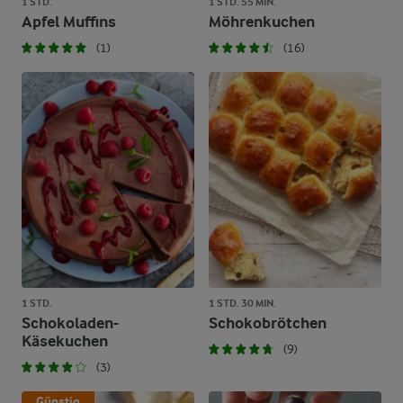
1 STD.
1 STD. 55 MIN.
Apfel Muffins
Möhrenkuchen
(1)
(16)
1 STD.
1 STD. 30 MIN.
Schokoladen-
Schokobrötchen
Käsekuchen
(9)
(3)
Günstig