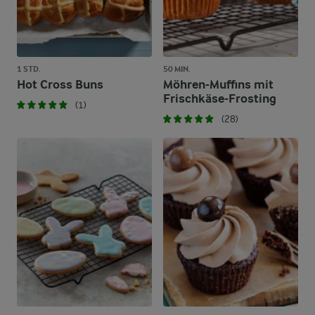
1 STD.
50 MIN.
Hot Cross Buns
Möhren-Muffins mit
Frischkäse-Frosting
(1)
(28)