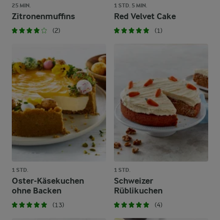
25 MIN.
1 STD. 5 MIN.
Zitronenmuffins
Red Velvet Cake
(2)
(1)
1 STD.
1 STD.
Oster-Käsekuchen
Schweizer
ohne Backen
Rüblikuchen
(13)
(4)