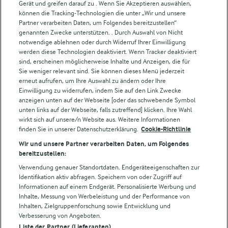
Gerät und greifen darauf zu . Wenn Sie Akzeptieren auswählen,
können die Tracking-Technologien die unter „Wir und unsere
Weitere Arla Websites
Partner verarbeiten Daten, um Folgendes bereitzustellen“
genannten Zwecke unterstützen. . Durch Auswahl von Nicht
notwendige ablehnen oder durch Widerruf Ihrer Einwilligung
Castello
werden diese Technologien deaktiviert. Wenn Tracker deaktiviert
Lurpak
sind, erscheinen möglicherweise Inhalte und Anzeigen, die für
Arla Pro
Sie weniger relevant sind. Sie können dieses Menü jederzeit
erneut aufrufen, um Ihre Auswahl zu ändern oder Ihre
Für unsere Landwirt:innen
Einwilligung zu widerrufen, indem Sie auf den Link Zwecke
anzeigen unten auf der Webseite [oder das schwebende Symbol
unten links auf der Webseite, falls zutreffend] klicken. Ihre Wahl
wirkt sich auf unsere/n Website aus. Weitere Informationen
Folge uns!
finden Sie in unserer Datenschutzerklärung.
Cookie-Richtlinie
Wir und unsere Partner verarbeiten Daten, um Folgendes
bereitzustellen:
Verwendung genauer Standortdaten. Endgeräteeigenschaften zur
Identifikation aktiv abfragen. Speichern von oder Zugriff auf
Informationen auf einem Endgerät. Personalisierte Werbung und
Inhalte, Messung von Werbeleistung und der Performance von
Inhalten, Zielgruppenforschung sowie Entwicklung und
Verbesserung von Angeboten.
© Arla Foods amba 2026
Liste der Partner (Lieferanten)