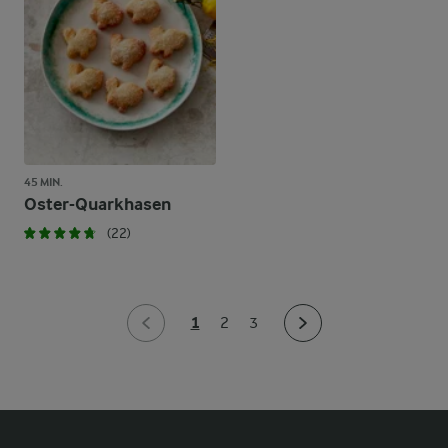
45 MIN.
Oster-Quarkhasen
(22)
1
2
3