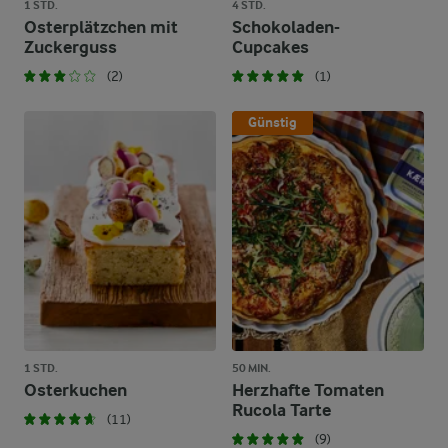
1 STD.
4 STD.
Osterplätzchen mit
Schokoladen-
Zuckerguss
Cupcakes
(2)
(1)
Günstig
1 STD.
50 MIN.
Osterkuchen
Herzhafte Tomaten
Rucola Tarte
(11)
(9)