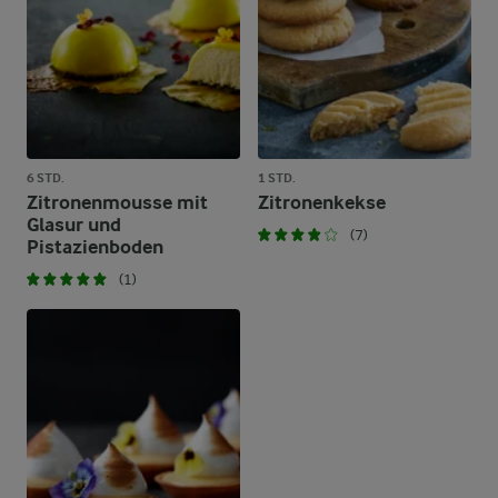
6 STD.
1 STD.
Zitronenmousse mit
Zitronenkekse
Glasur und
(7)
Pistazienboden
(1)