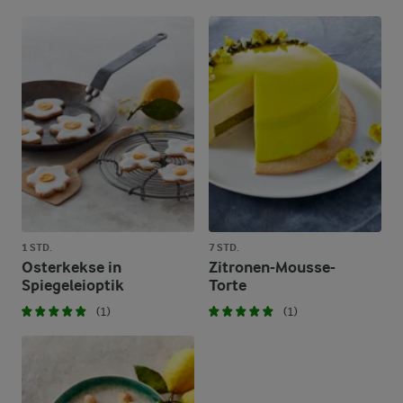
1 STD.
7 STD.
Osterkekse in
Zitronen-Mousse-
Spiegeleioptik
Torte
(1)
(1)