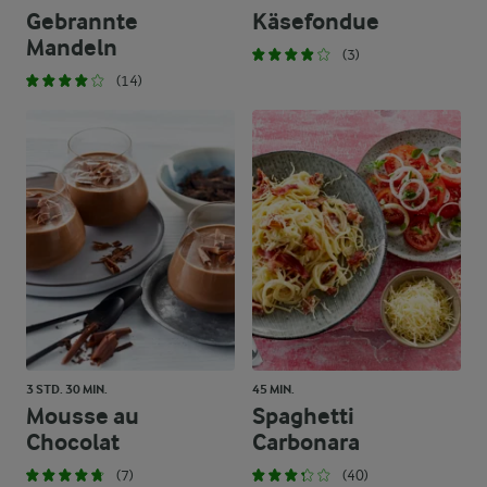
Gebrannte
Käsefondue
Mandeln
(3)
(14)
3 STD. 30 MIN.
45 MIN.
Mousse au
Spaghetti
Chocolat
Carbonara
(7)
(40)