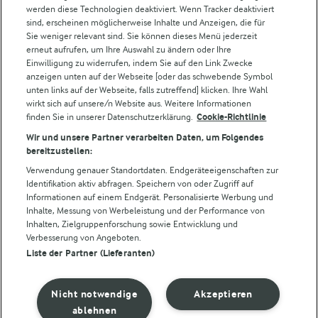
werden diese Technologien deaktiviert. Wenn Tracker deaktiviert
Castello
sind, erscheinen möglicherweise Inhalte und Anzeigen, die für
Sie weniger relevant sind. Sie können dieses Menü jederzeit
Lurpak
erneut aufrufen, um Ihre Auswahl zu ändern oder Ihre
Arla Pro
Einwilligung zu widerrufen, indem Sie auf den Link Zwecke
Für unsere Landwirt:innen
anzeigen unten auf der Webseite [oder das schwebende Symbol
unten links auf der Webseite, falls zutreffend] klicken. Ihre Wahl
wirkt sich auf unsere/n Website aus. Weitere Informationen
finden Sie in unserer Datenschutzerklärung.
Cookie-Richtlinie
Folge uns!
Wir und unsere Partner verarbeiten Daten, um Folgendes
bereitzustellen:
Verwendung genauer Standortdaten. Endgeräteeigenschaften zur
Identifikation aktiv abfragen. Speichern von oder Zugriff auf
Informationen auf einem Endgerät. Personalisierte Werbung und
Inhalte, Messung von Werbeleistung und der Performance von
Inhalten, Zielgruppenforschung sowie Entwicklung und
Verbesserung von Angeboten.
Liste der Partner (Lieferanten)
© Arla Foods amba 2026
Cookie Wahl wieder öffnen
Nicht notwendige
Akzeptieren
Datenschutzbestimmungen
ablehnen