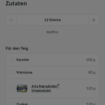
Zutaten
12 Stücke
Muffins
Für den Teig
Karotte
200 g
Walnüsse
80 g
Arla Kærgården®
120 g
Ungesalzen
Zucker
120 g