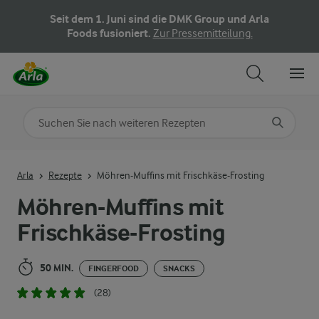
Seit dem 1. Juni sind die DMK Group und Arla
Foods fusioniert.
Zur Pressemitteilung.
Nach Kategorie suchen
Geben Sie Suchbegriffe ein
Arla
Rezepte
Möhren-Muffins mit Frischkäse-Frosting
Möhren-Muffins mit
Frischkäse-Frosting
50 MIN.
FINGERFOOD
SNACKS
(28)