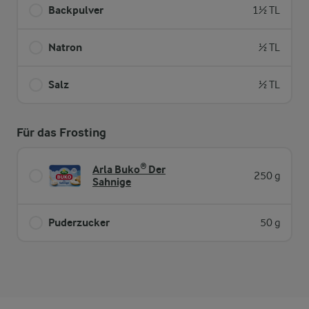
Backpulver
1½ TL
Natron
½ TL
Salz
½ TL
Für das Frosting
Arla Buko® Der
250 g
Sahnige
Puderzucker
50 g