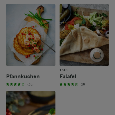
1 STD.
Pfannkuchen
Falafel
(38)
(8)