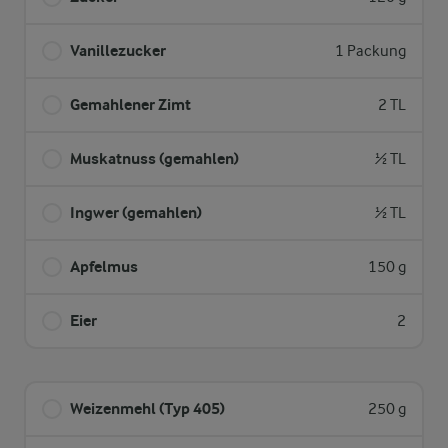
Vanillezucker
1 Packung
Gemahlener Zimt
2 TL
Muskatnuss (gemahlen)
½ TL
Ingwer (gemahlen)
½ TL
Apfelmus
150 g
Eier
2
Weizenmehl (Typ 405)
250 g