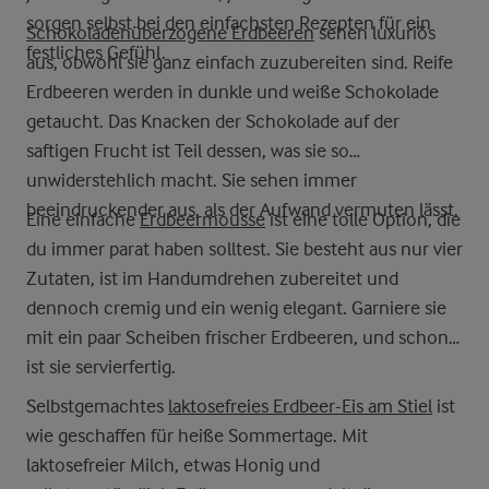
sorgen selbst bei den einfachsten Rezepten für ein
Schokoladenüberzogene Erdbeeren
sehen luxuriös
festliches Gefühl.
aus, obwohl sie ganz einfach zuzubereiten sind. Reife
Erdbeeren werden in dunkle und weiße Schokolade
getaucht. Das Knacken der Schokolade auf der
saftigen Frucht ist Teil dessen, was sie so
unwiderstehlich macht. Sie sehen immer
beeindruckender aus, als der Aufwand vermuten lässt.
Eine einfache
Erdbeermousse
ist eine tolle Option, die
du immer parat haben solltest. Sie besteht aus nur vier
Zutaten, ist im Handumdrehen zubereitet und
dennoch cremig und ein wenig elegant. Garniere sie
mit ein paar Scheiben frischer Erdbeeren, und schon
ist sie servierfertig.
Selbstgemachtes
laktosefreies Erdbeer-Eis am Stiel
ist
wie geschaffen für heiße Sommertage. Mit
laktosefreier Milch, etwas Honig und