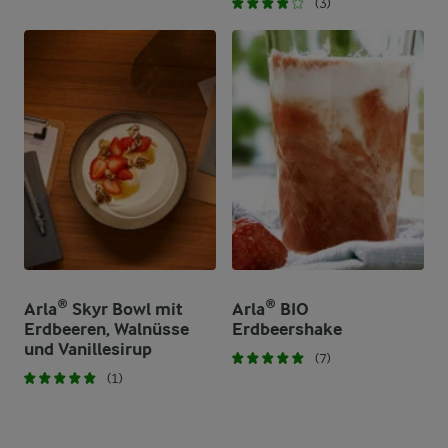
(3)
Arla® Skyr Bowl mit
Arla® BIO
Erdbeeren, Walnüsse
Erdbeershake
und Vanillesirup
(7)
(1)