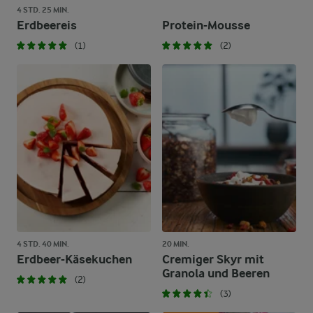
4 STD. 25 MIN.
Erdbeereis
Protein-Mousse
(1)
(2)
4 STD. 40 MIN.
20 MIN.
Erdbeer-Käsekuchen
Cremiger Skyr mit
Granola und Beeren
(2)
(3)