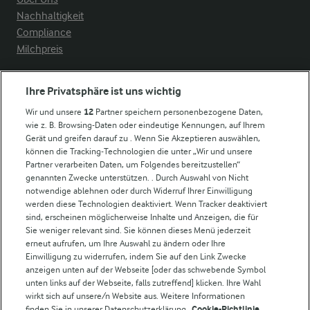
Nachhaltigkeit
Compliance
Milchpreis
Arla in anderen Ländern
Ihre Privatsphäre ist uns wichtig
Wir und unsere
12
Partner speichern personenbezogene Daten,
Weitere Arla Websites
wie z. B. Browsing-Daten oder eindeutige Kennungen, auf Ihrem
Gerät und greifen darauf zu . Wenn Sie Akzeptieren auswählen,
können die Tracking-Technologien die unter „Wir und unsere
Castello
Partner verarbeiten Daten, um Folgendes bereitzustellen“
genannten Zwecke unterstützen. . Durch Auswahl von Nicht
Lurpak
notwendige ablehnen oder durch Widerruf Ihrer Einwilligung
Arla Pro
werden diese Technologien deaktiviert. Wenn Tracker deaktiviert
Für unsere Landwirt:innen
sind, erscheinen möglicherweise Inhalte und Anzeigen, die für
Sie weniger relevant sind. Sie können dieses Menü jederzeit
erneut aufrufen, um Ihre Auswahl zu ändern oder Ihre
Einwilligung zu widerrufen, indem Sie auf den Link Zwecke
Folge uns!
anzeigen unten auf der Webseite [oder das schwebende Symbol
unten links auf der Webseite, falls zutreffend] klicken. Ihre Wahl
wirkt sich auf unsere/n Website aus. Weitere Informationen
finden Sie in unserer Datenschutzerklärung.
Cookie-Richtlinie