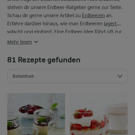
stehen dir unsere Erdbeer-Ratgeber gerne zur Seite.
Schau dir gerne unsere Artikel zu
Erdbeeren
an.
Erfahre darüber hinaus, wie man Erdbeeren
lagert
,
wäscht
und
einfriert
. Eine Erdbeer-Idee führt oft zur
nächsten, also nimm das als Anlass, einfach
Mehr lesen
weiterzumachen.
81
Rezepte gefunden
Beliebtheit
Sortierreihenfolge