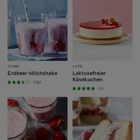
15 MIN.
4 STD.
Erdbeer-Milchshake
Laktosefreier
Käsekuchen
(16)
(1)