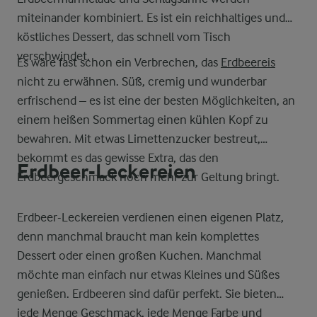
miteinander kombiniert. Es ist ein reichhaltiges und
köstliches Dessert, das schnell vom Tisch
verschwindet.
Es wäre fast schon ein Verbrechen, das
Erdbeereis
nicht zu erwähnen. Süß, cremig und wunderbar
erfrischend – es ist eine der besten Möglichkeiten, an
einem heißen Sommertag einen kühlen Kopf zu
bewahren. Mit etwas Limettenzucker bestreut,
bekommt es das gewisse Extra, das den
Erdbeer-Leckereien
Erdbeergeschmack noch mehr zur Geltung bringt.
Erdbeer-Leckereien verdienen einen eigenen Platz,
denn manchmal braucht man kein komplettes
Dessert oder einen großen Kuchen. Manchmal
möchte man einfach nur etwas Kleines und Süßes
genießen. Erdbeeren sind dafür perfekt. Sie bieten
jede Menge Geschmack, jede Menge Farbe und