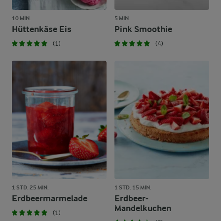
10 MIN.
5 MIN.
Hüttenkäse Eis
Pink Smoothie
(1)
(4)
1 STD. 25 MIN.
1 STD. 15 MIN.
Erdbeermarmelade
Erdbeer-
Mandelkuchen
(1)