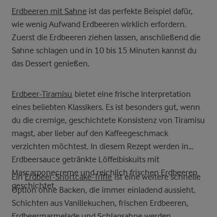
Erdbeeren mit Sahne
ist das perfekte Beispiel dafür,
wie wenig Aufwand Erdbeeren wirklich erfordern.
Zuerst die Erdbeeren ziehen lassen, anschließend die
Sahne schlagen und in 10 bis 15 Minuten kannst du
das Dessert genießen.
Erdbeer-Tiramisu
bietet eine frische Interpretation
eines beliebten Klassikers. Es ist besonders gut, wenn
du die cremige, geschichtete Konsistenz von Tiramisu
magst, aber lieber auf den Kaffeegeschmack
verzichten möchtest. In diesem Rezept werden in
Erdbeersauce getränkte Löffelbiskuits mit
Mascarponecreme und reichlich frischen Erdbeeren
Ein
Erdbeer-Shortcake-Trifle
ist eine weitere schnelle
geschichtet.
Option ohne Backen, die immer einladend aussieht.
Schichten aus Vanillekuchen, frischen Erdbeeren,
Erdbeermarmelade und Schlagsahne werden