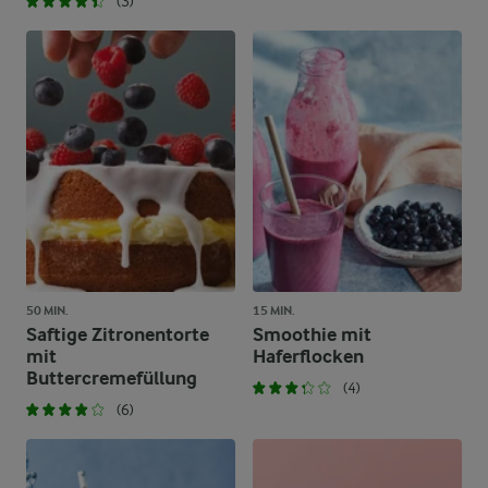
(3)
50 MIN.
15 MIN.
Saftige Zitronentorte
Smoothie mit
mit
Haferflocken
Buttercremefüllung
(4)
(6)