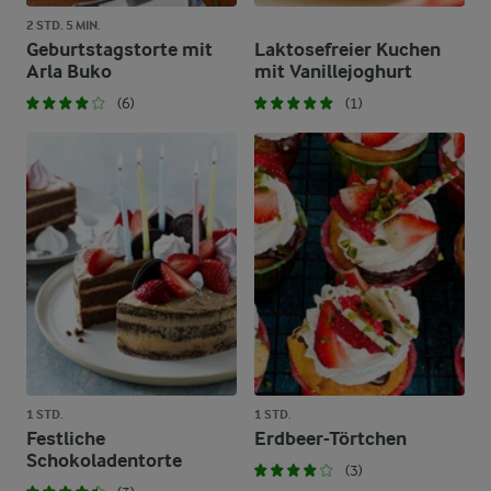
2 STD. 5 MIN.
Geburtstagstorte mit
Laktosefreier Kuchen
Arla Buko
mit Vanillejoghurt
(6)
(1)
1 STD.
1 STD.
Festliche
Erdbeer-Törtchen
Schokoladentorte
(3)