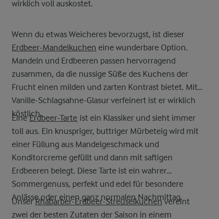
wirklich voll auskostet.
Wenn du etwas Weicheres bevorzugst, ist dieser
Erdbeer-Mandelkuchen
eine wunderbare Option.
Mandeln und Erdbeeren passen hervorragend
zusammen, da die nussige Süße des Kuchens der
Frucht einen milden und zarten Kontrast bietet. Mit
Vanille-Schlagsahne-Glasur verfeinert ist er wirklich
köstlich.
Eine
Erdbeer-Tarte
ist ein Klassiker und sieht immer
toll aus. Ein knuspriger, buttriger Mürbeteig wird mit
einer Füllung aus Mandelgeschmack und
Konditorcreme gefüllt und dann mit saftigen
Erdbeeren belegt. Diese Tarte ist ein wahrer
Sommergenuss, perfekt und edel für besondere
Anlässe oder einen ganz normalen Nachmittag.
Unser
Rhabarber-Erdbeer-Streuselkuchen
vereint
zwei der besten Zutaten der Saison in einem