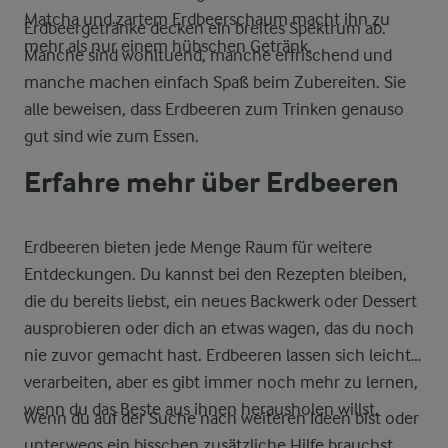
Matcha und zartem Erdbeerschaum macht ihn zu
Erdbeergetränke decken ein breites Spektrum ab.
mehr als nur einem hübschen Getränk.
Manche sind wohltuend, manche erfrischend und
manche machen einfach Spaß beim Zubereiten. Sie
alle beweisen, dass Erdbeeren zum Trinken genauso
gut sind wie zum Essen.
Erfahre mehr über Erdbeeren
Erdbeeren bieten jede Menge Raum für weitere
Entdeckungen. Du kannst bei den Rezepten bleiben,
die du bereits liebst, ein neues Backwerk oder Dessert
ausprobieren oder dich an etwas wagen, das du noch
nie zuvor gemacht hast. Erdbeeren lassen sich leicht
verarbeiten, aber es gibt immer noch mehr zu lernen,
wenn du das Beste aus ihnen herausholen willst.
Wenn du auf der Suche nach weiteren Ideen bist oder
unterwegs ein bisschen zusätzliche Hilfe brauchst,