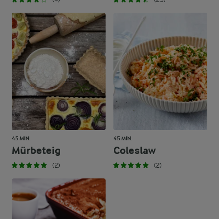
45 MIN.
45 MIN.
Mürbeteig
Coleslaw
(2)
(2)