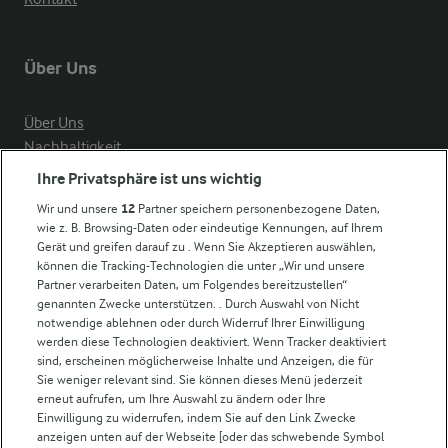
Über Uns
Über Uns
Nachhaltigkeit
Compliance
Ihre Privatsphäre ist uns wichtig
Milchpreis
Wir und unsere
12
Partner speichern personenbezogene Daten,
wie z. B. Browsing-Daten oder eindeutige Kennungen, auf Ihrem
Arla in anderen Ländern
Gerät und greifen darauf zu . Wenn Sie Akzeptieren auswählen,
können die Tracking-Technologien die unter „Wir und unsere
Partner verarbeiten Daten, um Folgendes bereitzustellen“
Weitere Arla Websites
genannten Zwecke unterstützen. . Durch Auswahl von Nicht
notwendige ablehnen oder durch Widerruf Ihrer Einwilligung
werden diese Technologien deaktiviert. Wenn Tracker deaktiviert
Castello
sind, erscheinen möglicherweise Inhalte und Anzeigen, die für
Sie weniger relevant sind. Sie können dieses Menü jederzeit
Lurpak
erneut aufrufen, um Ihre Auswahl zu ändern oder Ihre
Arla Pro
Einwilligung zu widerrufen, indem Sie auf den Link Zwecke
Für unsere Landwirt:innen
anzeigen unten auf der Webseite [oder das schwebende Symbol