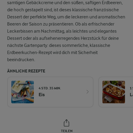
samtigen Gebäckcreme und den süßen, saftigen Erdbeeren,
die hoch gestapelt sind, ist dieses klassische französische
Dessert der perfekte Weg, um die leckeren und aromatischen
Beeren der Saison zu präsentieren. Ob als erfrischender
Leckerbissen am Nachmittag, als leichtes und elegantes
Dessert oder als aufsehenerregendes Herzstück für deine
nächste Gartenparty: dieses sommerliche, klassische
Erdbeerkuchen-Rezept wird dich mit Sicherheit
beeindrucken.
ÄHNLICHE REZEPTE
4 STD. 35 MIN.
1
Eis
L
TEILEN