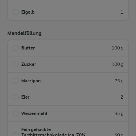
Eigelb
1
Mandelfüllung
Butter
100 g
Zucker
100 g
Marzipan
75 g
Eier
2
Weizenmehl
35 g
Fein gehackte
Zartbitterschokolade (ca. 70%
50 g