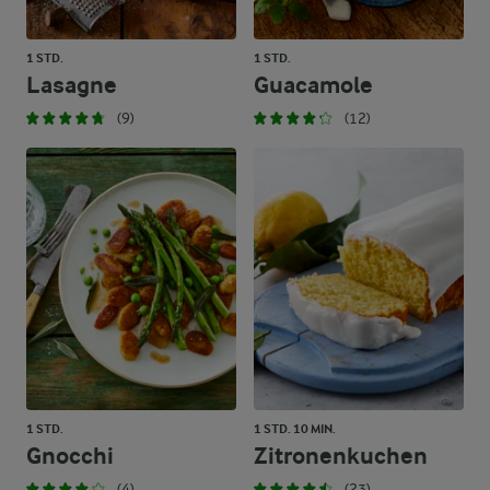
1 STD.
1 STD.
Lasagne
Guacamole
(9)
(12)
1 STD.
1 STD. 10 MIN.
Gnocchi
Zitronenkuchen
(4)
(23)