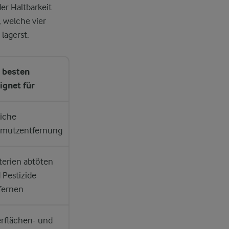
r Haltbarkeit
, welche vier
lagerst.
 besten
ignet für
liche
mutzentfernung
terien abtöten
 Pestizide
fernen
rflächen- und