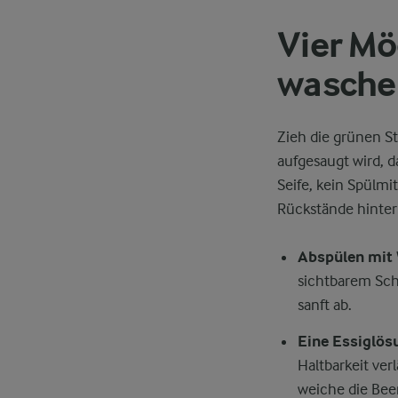
Vier Mö
wasche
Zieh die grünen S
aufgesaugt wird, 
Seife, kein Spülmi
Rückstände hinterl
Abspülen mit
sichtbarem Schm
sanft ab.
Eine Essiglös
Haltbarkeit ver
weiche die Beer