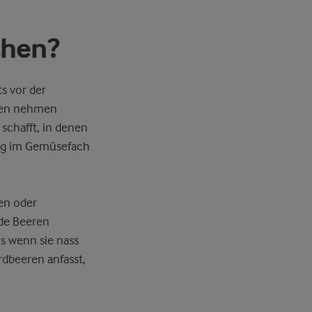
chen?
s vor der
eren nehmen
schafft, in denen
ung im Gemüsefach
en oder
de Beeren
s wenn sie nass
dbeeren anfasst,