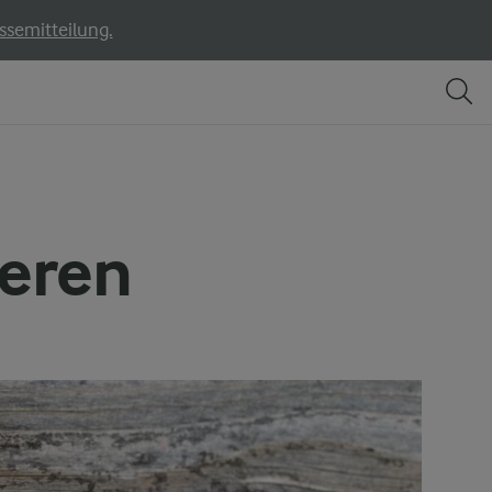
ssemitteilung.
eeren