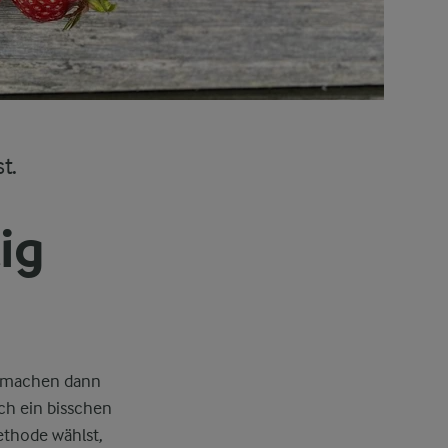
t.
ig
d machen dann
och ein bisschen
ethode wählst,