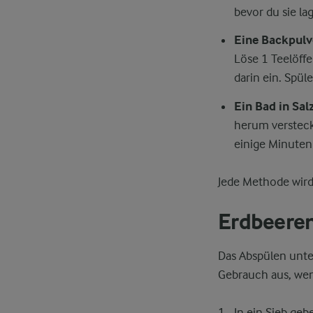
bevor du sie lag
Eine Backpul
Löse 1 Teelöff
darin ein. Spül
Ein Bad in Sa
herum verstecke
einige Minuten 
Jede Methode wird
Erdbeeren
Das Abspülen unter
Gebrauch aus, wen
In ein Sieb ge