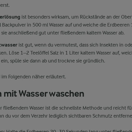
erst.
verlösung
ist besonders wirksam, um Rückstände an der Ober
el Backpulver in 500 ml Wasser auf und weiche die Erdbeere
e sie anschließend gut unter fließendem kaltem Wasser ab.
lzwasser
ist gut, wenn du vermutest, dass sich Insekten in o
n. Löse 1–2 Teelöffel Salz in 1 Liter kaltem Wasser auf, wei
ein, spüle sie dann ab und trockne sie gründlich.
 im Folgenden näher erläutert.
 mit Wasser waschen
 fließendem Wasser ist die schnellste Methode und reicht fü
n du vor dem Verzehr lediglich sichtbaren Schmutz entfern
ben: Halte die Erdbeeren 20–30 Sekunden lang unter fließende