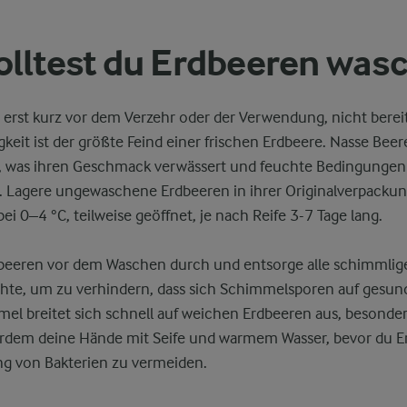
lltest du Erdbeeren was
erst kurz vor dem Verzehr oder der Verwendung, nicht bereit
gkeit ist der größte Feind einer frischen Erdbeere. Nasse Be
f, was ihren Geschmack verwässert und feuchte Bedingungen 
. Lagere ungewaschene Erdbeeren in ihrer Originalverpack
ei 0–4 °C, teilweise geöffnet, je nach Reife 3-7 Tage lang.
dbeeren vor dem Waschen durch und entsorge alle schimmlig
hte, um zu verhindern, dass sich Schimmelsporen auf gesun
mel breitet sich schnell auf weichen Erdbeeren aus, besonder
rdem deine Hände mit Seife und warmem Wasser, bevor du Er
g von Bakterien zu vermeiden.