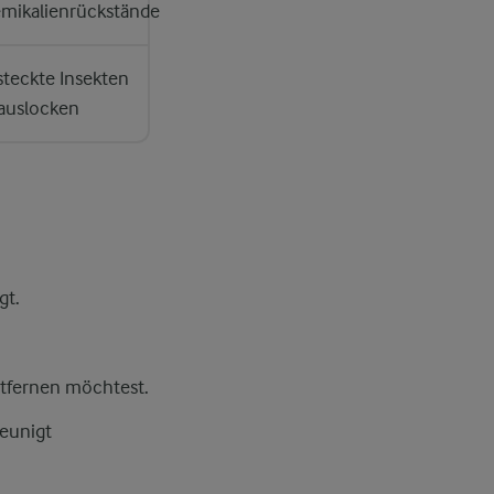
mikalienrückstände
steckte Insekten
auslocken
gt.
ntfernen möchtest.
leunigt