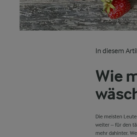
In diesem Arti
Wie m
wäsc
Die meisten Leute
weiter – für den t
mehr dahinter. We