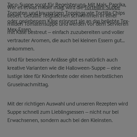
Taco-Suppe sorgt für Begeisterung. Mit Mais, Paprika,
Wer es etwas milder mag, wird die
Tortellini-Suppe
Tomaten und knusprigen Toppings wie Tortilla-Chips
lieben. Gefüllte Teigtaschen schwimmen in einer
oder geriebenem Käse erinnert sie an das beliebte Tex-
milden Tomatensuppe und werden vor dem Servieren
Mex-Essen.
mit Käse bestreut – einfach zuzubereiten und voller
vertrauter Aromen, die auch bei kleinen Essern gut
ankommen.
Und für besondere Anlässe gibt es natürlich auch
kreative Varianten wie die Halloween-Suppe – eine
lustige Idee für Kinderfeste oder einen herbstlichen
Gruselnachmittag.
Mit der richtigen Auswahl und unseren Rezepten wird
Suppe schnell zum Lieblingsessen – nicht nur bei
Erwachsenen, sondern auch bei den Kleinsten.