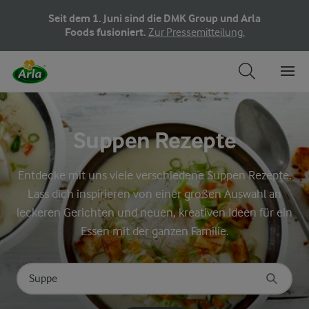
Seit dem 1. Juni sind die DMK Group und Arla
Foods fusioniert.
Zur Pressemitteilung.
Suppen Rezepte
Entdecke mit uns viele verschiedene Suppen Rezepte.
Lass dich inspirieren von einer großen Auswahl an
leckeren Gerichten und neuen, kreativen Ideen für ein
Essen mit der ganzen Familie.
Nach Kategorie suchen
Geben Sie Suchbegriffe ein