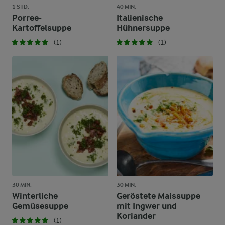
1 STD.
40 MIN.
Porree-
Italienische
Kartoffelsuppe
Hühnersuppe
(1)
(1)
30 MIN.
30 MIN.
Winterliche
Geröstete Maissuppe
Gemüsesuppe
mit Ingwer und
Koriander
(1)