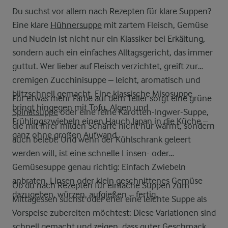
Du suchst vor allem nach Rezepten für klare Suppen?
Eine klare
Hühnersuppe
mit zartem Fleisch, Gemüse
und Nudeln ist nicht nur ein Klassiker bei Erkältung,
sondern auch ein einfaches Alltagsgericht, das immer
guttut. Wer lieber auf Fleisch verzichtet, greift zur
cremigen Zucchinisuppe – leicht, aromatisch und
blitzschnell gemacht. Eine klassische Misosuppe
Für etwas mehr Farbe auf dem Teller sorgt eine grüne
bringt hingegen mit Tofu, Algen und
Spinatsuppe
oder eine feine Karotten-Ingwer-Suppe,
Frühlingszwiebeln einen Hauch Japan in die Küche –
die mit ihrer milden Schärfe nicht nur wärmt, sondern
ganz ohne großen Aufwand.
auch belebt. Und wenn der Kühlschrank geleert
werden will, ist eine schnelle Linsen- oder
Gemüsesuppe genau richtig: Einfach Zwiebeln
anbraten, Linsen oder klein geschnittenes Gemüse
Ob du nach Rezepten für einfache Suppen zum
dazugeben, würzen, aufgießen – fertig.
Mittagessen suchst oder eher eine leichte Suppe als
Vorspeise zubereiten möchtest: Diese Variationen sind
schnell gemacht und zeigen, dass guter Geschmack