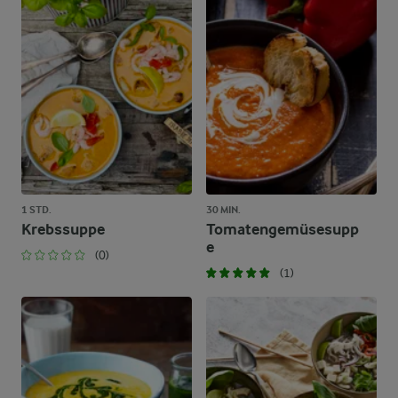
1 STD.
30 MIN.
Krebssuppe
Tomatengemüsesupp
e
(0)
(1)