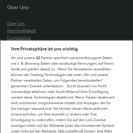
Über Uns
Über Uns
Nachhaltigkeit
Compliance
Milchpreis
Ihre Privatsphäre ist uns wichtig
Arla in anderen Ländern
Wir und unsere
12
Partner speichern personenbezogene Daten,
wie z. B. Browsing-Daten oder eindeutige Kennungen, auf Ihrem
Gerät und greifen darauf zu . Wenn Sie Akzeptieren auswählen,
können die Tracking-Technologien die unter „Wir und unsere
Weitere Arla Websites
Partner verarbeiten Daten, um Folgendes bereitzustellen“
genannten Zwecke unterstützen. . Durch Auswahl von Nicht
notwendige ablehnen oder durch Widerruf Ihrer Einwilligung
Castello
werden diese Technologien deaktiviert. Wenn Tracker deaktiviert
Lurpak
sind, erscheinen möglicherweise Inhalte und Anzeigen, die für
Arla Pro
Sie weniger relevant sind. Sie können dieses Menü jederzeit
erneut aufrufen, um Ihre Auswahl zu ändern oder Ihre
Für unsere Landwirt:innen
Einwilligung zu widerrufen, indem Sie auf den Link Zwecke
anzeigen unten auf der Webseite [oder das schwebende Symbol
unten links auf der Webseite, falls zutreffend] klicken. Ihre Wahl