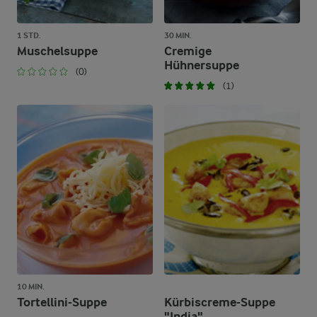
1 STD.
30 MIN.
Muschelsuppe
Cremige
Hühnersuppe
(0)
(1)
10 MIN.
Tortellini-Suppe
Kürbiscreme-Suppe
"India"