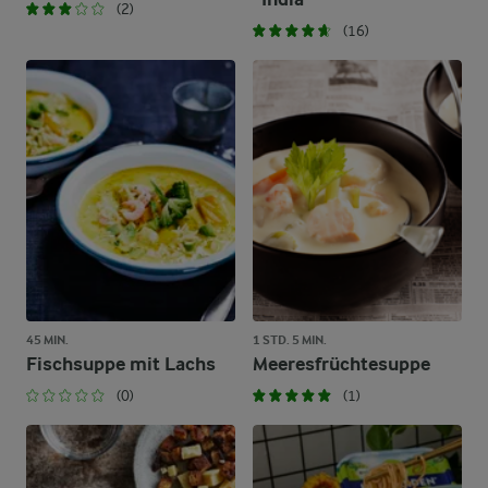
(2)
(16)
45 MIN.
1 STD. 5 MIN.
Fischsuppe mit Lachs
Meeresfrüchtesuppe
(0)
(1)