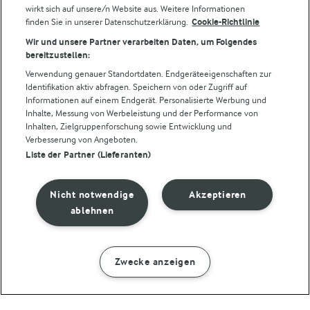
wirkt sich auf unsere/n Website aus. Weitere Informationen
Folge uns!
finden Sie in unserer Datenschutzerklärung.
Cookie-Richtlinie
Wir und unsere Partner verarbeiten Daten, um Folgendes
bereitzustellen:
Verwendung genauer Standortdaten. Endgeräteeigenschaften zur
Identifikation aktiv abfragen. Speichern von oder Zugriff auf
Informationen auf einem Endgerät. Personalisierte Werbung und
Inhalte, Messung von Werbeleistung und der Performance von
Inhalten, Zielgruppenforschung sowie Entwicklung und
Verbesserung von Angeboten.
© Arla Foods amba 2026
Liste der Partner (Lieferanten)
Cookie Wahl wieder öffnen
Datenschutzbestimmungen
Nicht notwendige
Akzeptieren
ablehnen
Nutzerbedingungen
Impressum
Zwecke anzeigen
Cookie policy