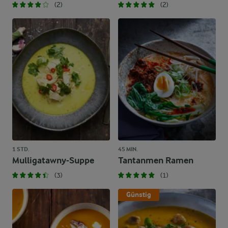
(2)
(2)
1 STD.
45 MIN.
Mulligatawny-Suppe
Tantanmen Ramen
(3)
(1)
Günstig