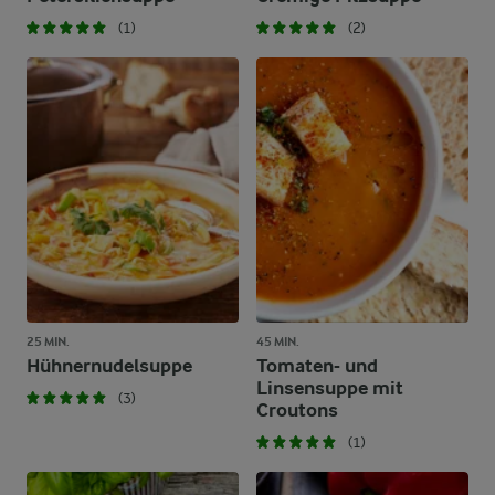
(1)
(2)
25 MIN.
45 MIN.
Hühnernudelsuppe
Tomaten- und
Linsensuppe mit
(3)
Croutons
(1)