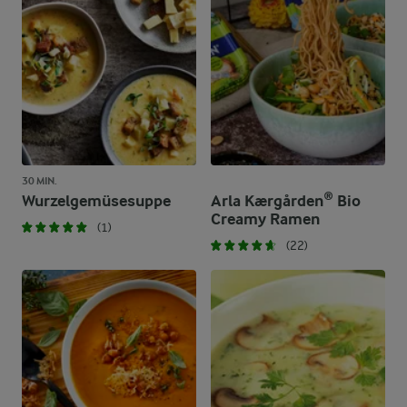
30 MIN.
Wurzelgemüsesuppe
Arla Kærgården® Bio
Creamy Ramen
(1)
(22)