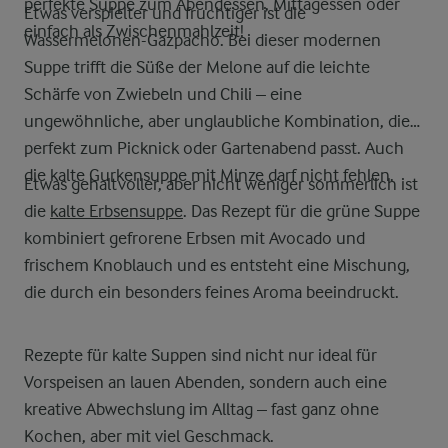
perfekte Suppe zum Abendessen, Mittagessen oder
Etwas verspielter und fruchtiger ist die
einfach als Zwischenmahlzeit!
Wassermelonen-Gazpacho. Bei dieser modernen
Suppe trifft die Süße der Melone auf die leichte
Schärfe von Zwiebeln und Chili – eine
ungewöhnliche, aber unglaubliche Kombination, die
perfekt zum Picknick oder Gartenabend passt. Auch
die kalte Gurkensuppe mit Minze darf nicht fehlen.
Etwas gehaltvoller, aber nicht weniger sommerlich ist
die
kalte Erbsensuppe
. Das Rezept für die grüne Suppe
kombiniert gefrorene Erbsen mit Avocado und
frischem Knoblauch und es entsteht eine Mischung,
die durch ein besonders feines Aroma beeindruckt.
Rezepte für kalte Suppen sind nicht nur ideal für
Vorspeisen an lauen Abenden, sondern auch eine
kreative Abwechslung im Alltag – fast ganz ohne
Kochen, aber mit viel Geschmack.