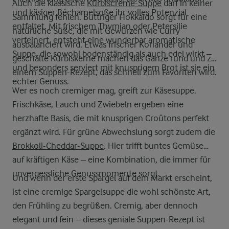
Auch die klassische
Kürbiscreme-Suppe
darf in keiner
und käsiger Béchamelsoße ihr volles Potenzial
Sammlung fehlen. Buttriger Hokkaido sorgt für eine
entfaltet. Mit frischem Thymian oder Petersilie
natürliche Süße, die mit Gewürzen wie Curry
verfeinert, entsteht eine wunderbar aromatische
ausbalanciert wird. Etwas frischer Koriander und
Suppe, die sowohl bodenständig als auch edel wirkt –
geschälte Kürbiskerne machen das Ganze rund und zu
und besonders serviert mit knusprigem Brot ist sie ein
einem Suppen-Rezept, das schnell zum Favoriten wird.
echter Genuss.
Wer es noch cremiger mag, greift zur Käsesuppe.
Frischkäse, Lauch und Zwiebeln ergeben eine
herzhafte Basis, die mit knusprigen Croûtons perfekt
ergänzt wird. Für grüne Abwechslung sorgt zudem die
Brokkoli-Cheddar-Suppe
. Hier trifft buntes Gemüse
auf kräftigen Käse – eine Kombination, die immer für
unvergessliche Genussmomente sorgt.
Und wenn der erste Spargel auf dem Markt erscheint,
ist eine cremige Spargelsuppe die wohl schönste Art,
den Frühling zu begrüßen. Cremig, aber dennoch
elegant und fein – dieses geniale Suppen-Rezept ist