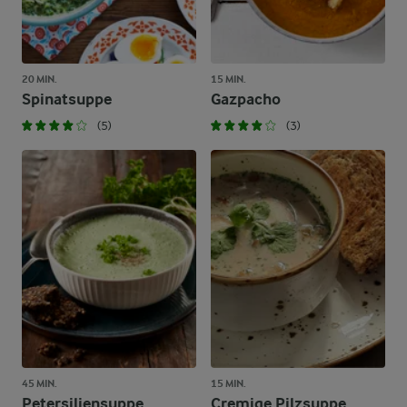
20 MIN.
15 MIN.
Spinatsuppe
Gazpacho
(5)
(3)
45 MIN.
15 MIN.
Petersiliensuppe
Cremige Pilzsuppe