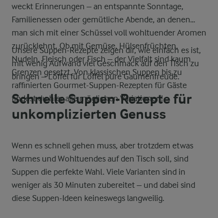
weckt Erinnerungen – an entspannte Sonntage,
Familienessen oder gemütliche Abende, an denen
man sich mit einer Schüssel voll wohltuender Aromen
zurücklehnt. Ob mit Gemüse, Hülsenfrüchten,
Unsere Suppen-Rezepte zeigen dir, wie einfach es ist,
Nudeln, Fleisch oder Fisch – der Vielfalt sind kaum
mit wenig Aufwand viel Geschmack auf den Tisch zu
Grenzen gesetzt. Von klassischen Suppen bis zu
bringen – Löffel für Löffel pure Gaumenfreude.
raffinierten Gourmet-Suppen-Rezepten für Gäste
Schnelle Suppen-Rezepte für
findest du hier alle möglichen Variationen!
unkomplizierten Genuss
Wenn es schnell gehen muss, aber trotzdem etwas
Warmes und Wohltuendes auf den Tisch soll, sind
Suppen die perfekte Wahl. Viele Varianten sind in
weniger als 30 Minuten zubereitet – und dabei sind
diese Suppen-Ideen keineswegs langweilig.