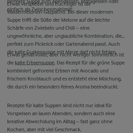
perfekte Suppe zum Abendessen, Mittagessen oder
Etwas verspielter und fruchtiger ist die
einfach als Zwischenmahlzeit!
Wassermelonen-Gazpacho. Bei dieser modernen
Suppe trifft die Süße der Melone auf die leichte
Schärfe von Zwiebeln und Chili – eine
ungewöhnliche, aber unglaubliche Kombination, die
perfekt zum Picknick oder Gartenabend passt. Auch
die kalte Gurkensuppe mit Minze darf nicht fehlen.
Etwas gehaltvoller, aber nicht weniger sommerlich ist
die
kalte Erbsensuppe
. Das Rezept für die grüne Suppe
kombiniert gefrorene Erbsen mit Avocado und
frischem Knoblauch und es entsteht eine Mischung,
die durch ein besonders feines Aroma beeindruckt.
Rezepte für kalte Suppen sind nicht nur ideal für
Vorspeisen an lauen Abenden, sondern auch eine
kreative Abwechslung im Alltag – fast ganz ohne
Kochen, aber mit viel Geschmack.