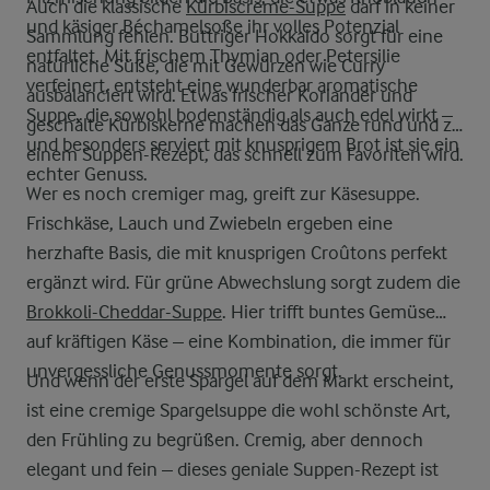
Auch die klassische
Kürbiscreme-Suppe
darf in keiner
und käsiger Béchamelsoße ihr volles Potenzial
Sammlung fehlen. Buttriger Hokkaido sorgt für eine
entfaltet. Mit frischem Thymian oder Petersilie
natürliche Süße, die mit Gewürzen wie Curry
verfeinert, entsteht eine wunderbar aromatische
ausbalanciert wird. Etwas frischer Koriander und
Suppe, die sowohl bodenständig als auch edel wirkt –
geschälte Kürbiskerne machen das Ganze rund und zu
und besonders serviert mit knusprigem Brot ist sie ein
einem Suppen-Rezept, das schnell zum Favoriten wird.
echter Genuss.
Wer es noch cremiger mag, greift zur Käsesuppe.
Frischkäse, Lauch und Zwiebeln ergeben eine
herzhafte Basis, die mit knusprigen Croûtons perfekt
ergänzt wird. Für grüne Abwechslung sorgt zudem die
Brokkoli-Cheddar-Suppe
. Hier trifft buntes Gemüse
auf kräftigen Käse – eine Kombination, die immer für
unvergessliche Genussmomente sorgt.
Und wenn der erste Spargel auf dem Markt erscheint,
ist eine cremige Spargelsuppe die wohl schönste Art,
den Frühling zu begrüßen. Cremig, aber dennoch
elegant und fein – dieses geniale Suppen-Rezept ist