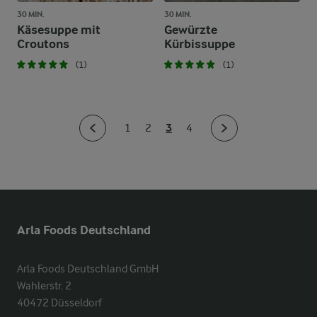
30 MIN.
30 MIN.
Käsesuppe mit
Gewürzte
Croutons
Kürbissuppe
(1)
(1)
3
1
2
4
Arla Foods Deutschland
Arla Foods Deutschland GmbH

Wahlerstr. 2

40472 Düsseldorf