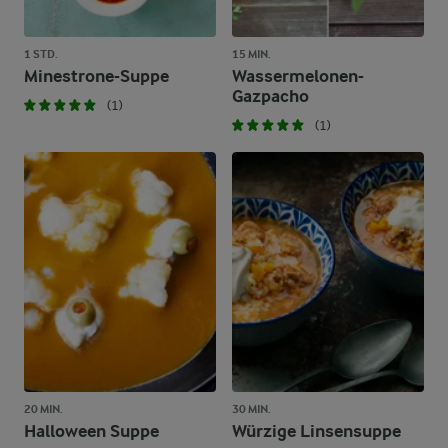
1 STD.
15 MIN.
Minestrone-Suppe
Wassermelonen-
Gazpacho
(1)
(1)
20 MIN.
30 MIN.
Halloween Suppe
Würzige Linsensuppe