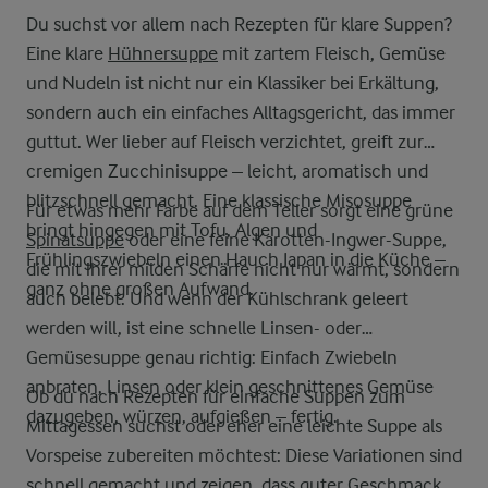
Du suchst vor allem nach Rezepten für klare Suppen?
Eine klare
Hühnersuppe
mit zartem Fleisch, Gemüse
und Nudeln ist nicht nur ein Klassiker bei Erkältung,
sondern auch ein einfaches Alltagsgericht, das immer
guttut. Wer lieber auf Fleisch verzichtet, greift zur
cremigen Zucchinisuppe – leicht, aromatisch und
blitzschnell gemacht. Eine klassische Misosuppe
Für etwas mehr Farbe auf dem Teller sorgt eine grüne
bringt hingegen mit Tofu, Algen und
Spinatsuppe
oder eine feine Karotten-Ingwer-Suppe,
Frühlingszwiebeln einen Hauch Japan in die Küche –
die mit ihrer milden Schärfe nicht nur wärmt, sondern
ganz ohne großen Aufwand.
auch belebt. Und wenn der Kühlschrank geleert
werden will, ist eine schnelle Linsen- oder
Gemüsesuppe genau richtig: Einfach Zwiebeln
anbraten, Linsen oder klein geschnittenes Gemüse
Ob du nach Rezepten für einfache Suppen zum
dazugeben, würzen, aufgießen – fertig.
Mittagessen suchst oder eher eine leichte Suppe als
Vorspeise zubereiten möchtest: Diese Variationen sind
schnell gemacht und zeigen, dass guter Geschmack