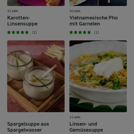
35 MIN.
30 MIN.
Karotten-
Vietnamesische Pho
Linsensuppe
mit Garnelen
(1)
(1)
15 MIN.
Spargelsuppe aus
Linsen- und
Spargelwasser
Gemüsesuppe