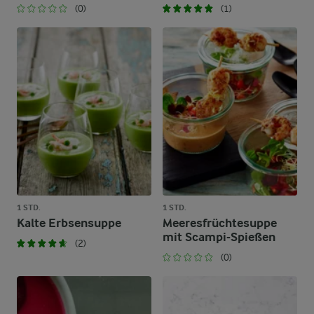
(0)
(1)
1 STD.
1 STD.
Kalte Erbsensuppe
Meeresfrüchtesuppe
mit Scampi-Spießen
(2)
(0)