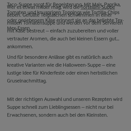
Taco-Suppe sorgt für Begeisterung. Mit Mais, Paprika,
Wer es etwas milder mag, wird die
Tortellini-Suppe
Tomaten und knusprigen Toppings wie Tortilla-Chips
lieben. Gefüllte Teigtaschen schwimmen in einer
oder geriebenem Käse erinnert sie an das beliebte Tex-
milden Tomatensuppe und werden vor dem Servieren
Mex-Essen.
mit Käse bestreut – einfach zuzubereiten und voller
vertrauter Aromen, die auch bei kleinen Essern gut
ankommen.
Und für besondere Anlässe gibt es natürlich auch
kreative Varianten wie die Halloween-Suppe – eine
lustige Idee für Kinderfeste oder einen herbstlichen
Gruselnachmittag.
Mit der richtigen Auswahl und unseren Rezepten wird
Suppe schnell zum Lieblingsessen – nicht nur bei
Erwachsenen, sondern auch bei den Kleinsten.