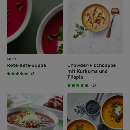
50 MIN.
Rote-Bete-Suppe
Chowder-Fischsuppe
mit Kurkuma und
(2)
Tilapia
(1)