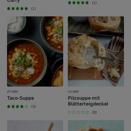
Curry
(1)
(1)
25 MIN.
45 MIN.
Taco-Suppe
Pilzsuppe mit
Blätterteigdeckel
(3)
(0)