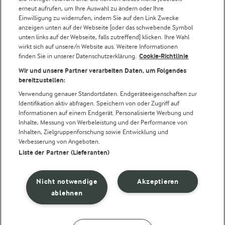
erneut aufrufen, um Ihre Auswahl zu ändern oder Ihre
Für unsere Landwirt:innen
Einwilligung zu widerrufen, indem Sie auf den Link Zwecke
anzeigen unten auf der Webseite [oder das schwebende Symbol
unten links auf der Webseite, falls zutreffend] klicken. Ihre Wahl
wirkt sich auf unsere/n Website aus. Weitere Informationen
Folge uns!
finden Sie in unserer Datenschutzerklärung.
Cookie-Richtlinie
Wir und unsere Partner verarbeiten Daten, um Folgendes
bereitzustellen:
Verwendung genauer Standortdaten. Endgeräteeigenschaften zur
Identifikation aktiv abfragen. Speichern von oder Zugriff auf
Informationen auf einem Endgerät. Personalisierte Werbung und
Inhalte, Messung von Werbeleistung und der Performance von
Inhalten, Zielgruppenforschung sowie Entwicklung und
Verbesserung von Angeboten.
© Arla Foods amba 2026
Liste der Partner (Lieferanten)
Cookie Wahl wieder öffnen
Datenschutzbestimmungen
Nicht notwendige
Akzeptieren
ablehnen
Nutzerbedingungen
Impressum