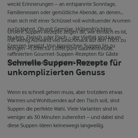
weckt Erinnerungen – an entspannte Sonntage,
Familienessen oder gemütliche Abende, an denen
man sich mit einer Schüssel voll wohltuender Aromen
zurücklehnt. Ob mit Gemüse, Hülsenfrüchten,
Unsere Suppen-Rezepte zeigen dir, wie einfach es ist,
Nudeln, Fleisch oder Fisch – der Vielfalt sind kaum
mit wenig Aufwand viel Geschmack auf den Tisch zu
Grenzen gesetzt. Von klassischen Suppen bis zu
bringen – Löffel für Löffel pure Gaumenfreude.
raffinierten Gourmet-Suppen-Rezepten für Gäste
Schnelle Suppen-Rezepte für
findest du hier alle möglichen Variationen!
unkomplizierten Genuss
Wenn es schnell gehen muss, aber trotzdem etwas
Warmes und Wohltuendes auf den Tisch soll, sind
Suppen die perfekte Wahl. Viele Varianten sind in
weniger als 30 Minuten zubereitet – und dabei sind
diese Suppen-Ideen keineswegs langweilig.