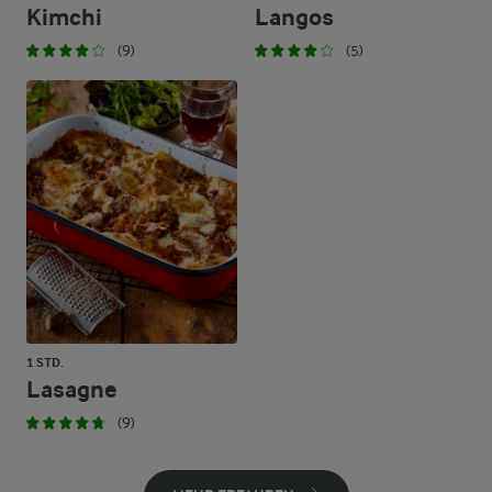
Kimchi
Langos
(9)
(5)
1 STD.
Lasagne
(9)