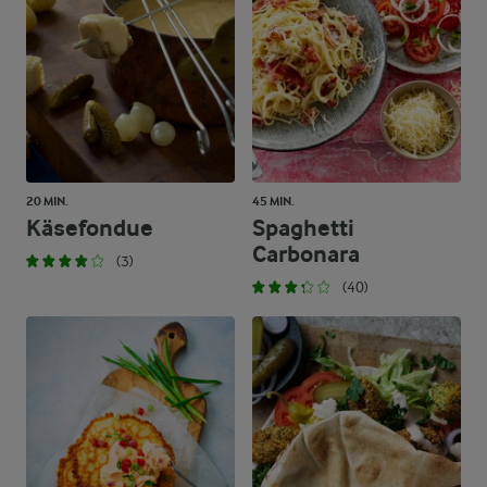
20 MIN.
45 MIN.
Käsefondue
Spaghetti
Carbonara
(3)
(40)