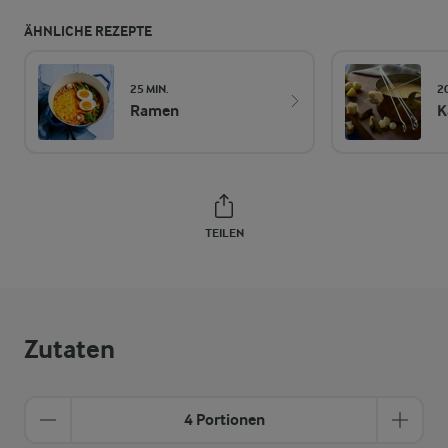
ÄHNLICHE REZEPTE
25 MIN.
2
Ramen
K
TEILEN
Zutaten
4 Portionen