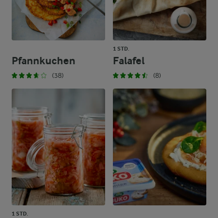
1 STD.
Pfannkuchen
Falafel
(38)
(8)
1 STD.