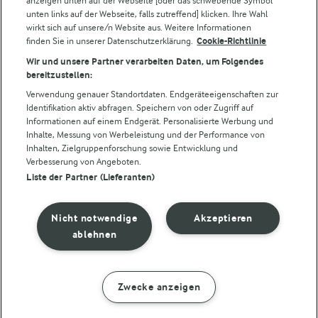
anzeigen unten auf der Webseite [oder das schwebende Symbol
unten links auf der Webseite, falls zutreffend] klicken. Ihre Wahl
wirkt sich auf unsere/n Website aus. Weitere Informationen
finden Sie in unserer Datenschutzerklärung.
Cookie-Richtlinie
Folge uns!
Wir und unsere Partner verarbeiten Daten, um Folgendes
bereitzustellen:
Verwendung genauer Standortdaten. Endgeräteeigenschaften zur
Identifikation aktiv abfragen. Speichern von oder Zugriff auf
Informationen auf einem Endgerät. Personalisierte Werbung und
Inhalte, Messung von Werbeleistung und der Performance von
Inhalten, Zielgruppenforschung sowie Entwicklung und
Verbesserung von Angeboten.
Liste der Partner (Lieferanten)
© Arla Foods amba 2026
Cookie Wahl wieder öffnen
Nicht notwendige
Akzeptieren
Datenschutzbestimmungen
ablehnen
Nutzerbedingungen
Zwecke anzeigen
ZUBEREITUNG
ZUTATEN
Impressum