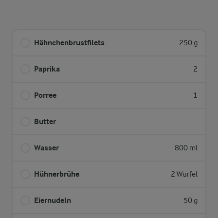
Hähnchenbrustfilets
250 g
Paprika
2
Porree
1
Butter
Wasser
800 ml
Hühnerbrühe
2 Würfel
Eiernudeln
50 g