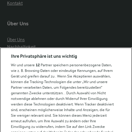
Kontakt
Über Uns
Über Uns
Nachhaltigkeit
Compliance
Ihre Privatsphäre ist uns wichtig
Milchpreis
Wir und unsere
12
Partner speichern personenbezogene Daten,
wie z. B. Browsing-Daten oder eindeutige Kennungen, auf Ihrem
Arla in anderen Ländern
Gerät und greifen darauf zu . Wenn Sie Akzeptieren auswählen,
können die Tracking-Technologien die unter „Wir und unsere
Partner verarbeiten Daten, um Folgendes bereitzustellen“
Weitere Arla Websites
genannten Zwecke unterstützen. . Durch Auswahl von Nicht
notwendige ablehnen oder durch Widerruf Ihrer Einwilligung
werden diese Technologien deaktiviert. Wenn Tracker deaktiviert
Castello
sind, erscheinen möglicherweise Inhalte und Anzeigen, die für
Sie weniger relevant sind. Sie können dieses Menü jederzeit
Lurpak
erneut aufrufen, um Ihre Auswahl zu ändern oder Ihre
Arla Pro
Einwilligung zu widerrufen, indem Sie auf den Link Zwecke
Für unsere Landwirt:innen