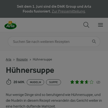
Seit dem 1. Juni sind die DMK Group und Arla
Foods fusioniert.
Zur Pressemitteilung.
Nach Kategorie suchen
Geben Sie Suchbegriffe ein
Arla
Rezepte
Hühnersuppe
Hühnersuppe
20 MIN.
(2)
NUDELN
SUPPE
Nur wenige Dinge sind so beruhigend wie Hühnersuppe, und
die Nudeln in diesem Rezept verwandeln das Gericht weiter in
eine herrlich duftende Mahlzeit.