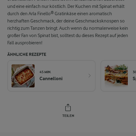
und eine einfach nur köstlich. Der Kuchen mit Spinat erhält
durch den Arla Finello® Gratinkäse einen aromatisch
herzhaften Geschmack, der deine Geschmacksknospen so
richtig zum Tanzen bringt. Auch wenn du normalerweise kein
großer Fan von Spinat bist, solltest du dieses Rezept auf jeden
Fall ausprobieren!
ÄHNLICHE REZEPTE
45 MIN.
3
Cannelloni
S
TEILEN