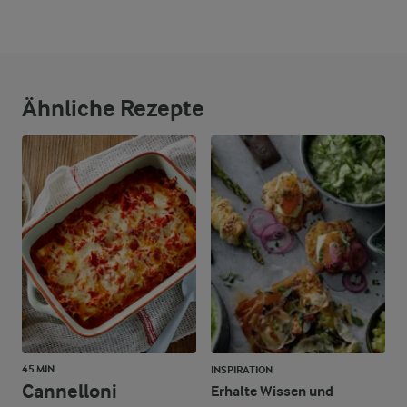
Brennwert
28 g
Eiweiß
52 g
Fett
Ähnliche Rezepte
33 g
Kohlenhydrate
45 MIN.
INSPIRATION
Cannelloni
Erhalte Wissen und