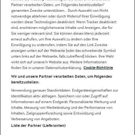
Partner verarbeiten Daten, um Folgendes bereitzustellen“
Weitere Arla Websites
genannten Zwecke unterstützen. . Durch Auswahl von Nicht
notwendige ablehnen oder durch Widerruf Ihrer Einwilligung
werden diese Technologien deaktiviert. Wenn Tracker deaktiviert
Castello
sind, erscheinen möglicherweise Inhalte und Anzeigen, die für
Sie weniger relevant sind. Sie können dieses Menü jederzeit
Lurpak
erneut aufrufen, um Ihre Auswahl zu ändern oder Ihre
Arla Pro
Einwilligung zu widerrufen, indem Sie auf den Link Zwecke
Für unsere Landwirt:innen
anzeigen unten auf der Webseite [oder das schwebende Symbol
unten links auf der Webseite, falls zutreffend] klicken. Ihre Wahl
wirkt sich auf unsere/n Website aus. Weitere Informationen
finden Sie in unserer Datenschutzerklärung.
Cookie-Richtlinie
Folge uns!
Wir und unsere Partner verarbeiten Daten, um Folgendes
bereitzustellen:
Verwendung genauer Standortdaten. Endgeräteeigenschaften zur
Identifikation aktiv abfragen. Speichern von oder Zugriff auf
Informationen auf einem Endgerät. Personalisierte Werbung und
Inhalte, Messung von Werbeleistung und der Performance von
Inhalten, Zielgruppenforschung sowie Entwicklung und
Verbesserung von Angeboten.
Liste der Partner (Lieferanten)
© Arla Foods amba 2026