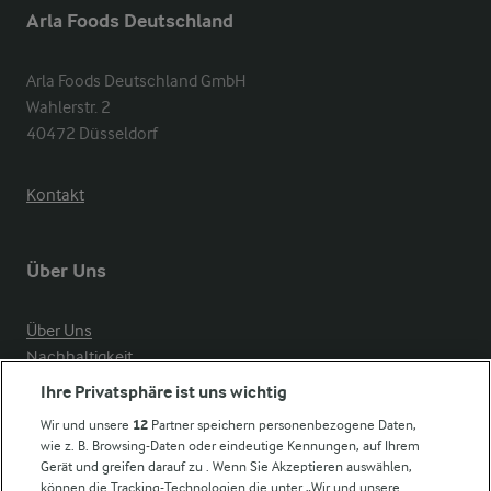
Arla Foods Deutschland
Arla Foods Deutschland GmbH

Wahlerstr. 2

40472 Düsseldorf
Kontakt
Über Uns
Über Uns
Nachhaltigkeit
Compliance
Ihre Privatsphäre ist uns wichtig
Milchpreis
Wir und unsere
12
Partner speichern personenbezogene Daten,
wie z. B. Browsing-Daten oder eindeutige Kennungen, auf Ihrem
Arla in anderen Ländern
Gerät und greifen darauf zu . Wenn Sie Akzeptieren auswählen,
können die Tracking-Technologien die unter „Wir und unsere