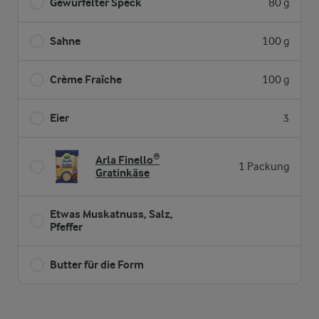
Gewürfelter Speck
80 g
Sahne
100 g
Crème Fraîche
100 g
Eier
3
Arla Finello®
1 Packung
Gratinkäse
Etwas Muskatnuss, Salz,
Pfeffer
Butter für die Form