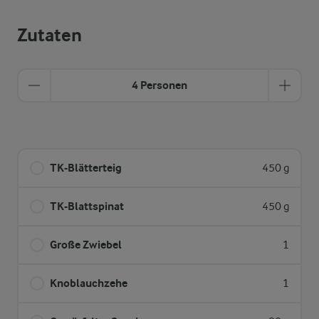
Zutaten
4 Personen
TK-Blätterteig
450 g
TK-Blattspinat
450 g
Große Zwiebel
1
Knoblauchzehe
1