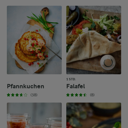
1 STD.
Pfannkuchen
Falafel
(38)
(8)