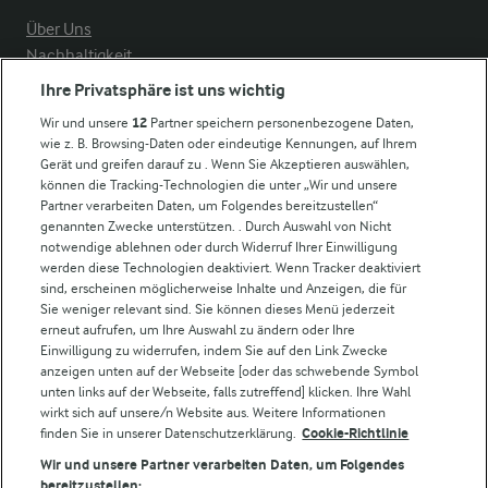
Über Uns
Nachhaltigkeit
Compliance
Ihre Privatsphäre ist uns wichtig
Milchpreis
Wir und unsere
12
Partner speichern personenbezogene Daten,
wie z. B. Browsing-Daten oder eindeutige Kennungen, auf Ihrem
Arla in anderen Ländern
Gerät und greifen darauf zu . Wenn Sie Akzeptieren auswählen,
können die Tracking-Technologien die unter „Wir und unsere
Partner verarbeiten Daten, um Folgendes bereitzustellen“
Weitere Arla Websites
genannten Zwecke unterstützen. . Durch Auswahl von Nicht
notwendige ablehnen oder durch Widerruf Ihrer Einwilligung
werden diese Technologien deaktiviert. Wenn Tracker deaktiviert
Castello
sind, erscheinen möglicherweise Inhalte und Anzeigen, die für
Sie weniger relevant sind. Sie können dieses Menü jederzeit
Lurpak
erneut aufrufen, um Ihre Auswahl zu ändern oder Ihre
Arla Pro
Einwilligung zu widerrufen, indem Sie auf den Link Zwecke
Für unsere Landwirt:innen
anzeigen unten auf der Webseite [oder das schwebende Symbol
unten links auf der Webseite, falls zutreffend] klicken. Ihre Wahl
wirkt sich auf unsere/n Website aus. Weitere Informationen
finden Sie in unserer Datenschutzerklärung.
Cookie-Richtlinie
Folge uns!
Wir und unsere Partner verarbeiten Daten, um Folgendes
bereitzustellen: