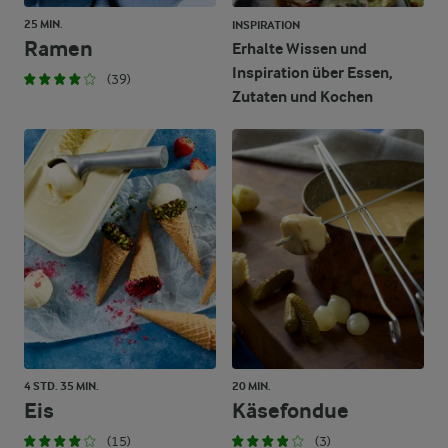
25 MIN.
INSPIRATION
Ramen
Erhalte Wissen und
Inspiration über Essen,
(39)
Zutaten und Kochen
4 STD. 35 MIN.
20 MIN.
Eis
Käsefondue
(15)
(3)