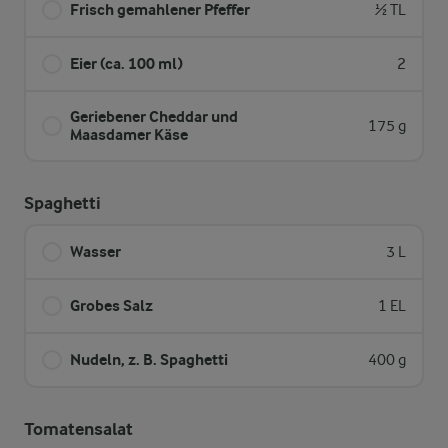
Frisch gemahlener Pfeffer
½ TL
Eier (ca. 100 ml)
2
Geriebener Cheddar und
175 g
Maasdamer Käse
Spaghetti
Wasser
3 L
Grobes Salz
1 EL
Nudeln, z. B. Spaghetti
400 g
Tomatensalat