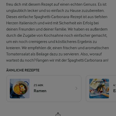
freu dich mit diesem Rezept auf einen echten Genuss. Es ist
unglaublich lecker und so einfach zu Hause zuzubereiten.
Dieses einfache Spaghetti-Carbonara-Rezept ist aus tiefsten
Herzen Italienisch und wird mit Sicherheit ein Erfolg bei
deinen Freunden und deiner Familie. Wir haben es außerdem
durch die Zugabe von Kochsahne noch einfacher gemacht,
um ein noch cremigeres und köstlicheres Ergebnis zu
kreieren. Wir empfehlen dir, einen frischen und aromatischen
Tomatensalat als Beilage dazu zu servieren. Also, worauf
wartest du noch? Fangen wir mit der Spaghetti Carbonara an!
ÄHNLICHE REZEPTE
25 MIN.
4 
Ramen
E