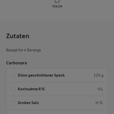
TEILEN
Zutaten
Rezept für 4 Servings
Carbonara
Dünn geschnittener Speck
125 g
Kochsahne 8 %
¼ L
Grobes Salz
½ TL