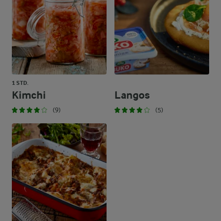
1 STD.
Kimchi
Langos
(9)
(5)