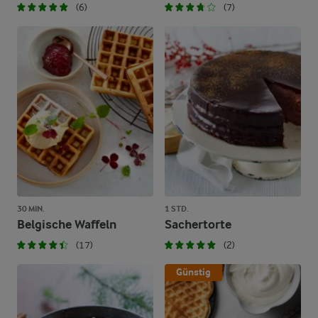
(6)
(7)
30 MIN.
1 STD.
Belgische Waffeln
Sachertorte
(17)
(2)
Günstig