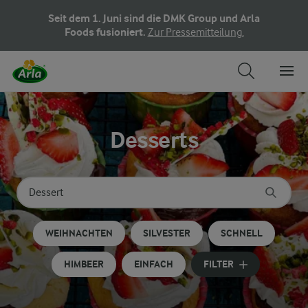
Seit dem 1. Juni sind die DMK Group und Arla
Foods fusioniert.
Zur Pressemitteilung.
Desserts
Nach Kategorie suchen
Geben Sie Suchbegriffe ein
WEIHNACHTEN
SILVESTER
SCHNELL
HIMBEER
EINFACH
FILTER