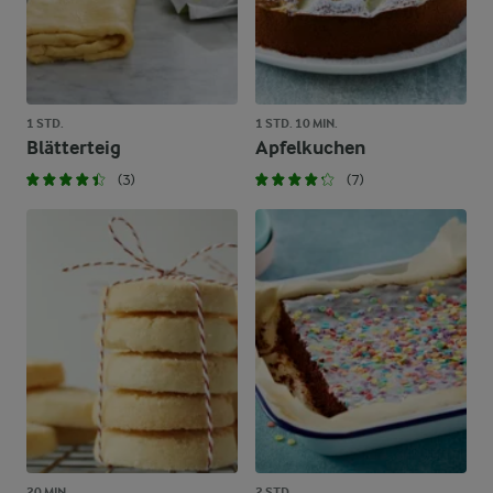
1 STD.
1 STD. 10 MIN.
Blätterteig
Apfelkuchen
(3)
(7)
20 MIN.
2 STD.