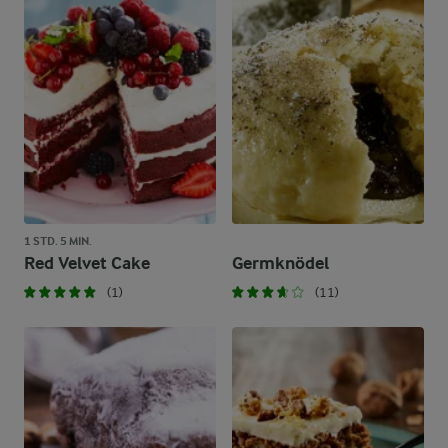
1 STD. 5 MIN.
Red Velvet Cake
Germknödel
(1)
(11)