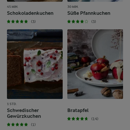
45 MIN.
30 MIN.
Schokoladenkuchen
Süße Pfannkuchen
(3)
(3)
1 STD.
Schwedischer
Bratapfel
Gewürzkuchen
(14)
(1)