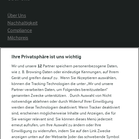
Über Uns
Nachhaltigkeit
Compliance
Milchpreis
Arla in anderen Ländern
Ihre Privatsphäre ist uns wichtig
Wir und unsere
12
Partner speichern personenbezogene Daten,
Weitere Arla Websites
wie z. B. Browsing-Daten oder eindeutige Kennungen, auf Ihrem
Gerät und greifen darauf zu . Wenn Sie Akzeptieren auswählen,
können die Tracking-Technologien die unter „Wir und unsere
Castello
Partner verarbeiten Daten, um Folgendes bereitzustellen“
genannten Zwecke unterstützen. . Durch Auswahl von Nicht
Lurpak
notwendige ablehnen oder durch Widerruf Ihrer Einwilligung
Arla Pro
werden diese Technologien deaktiviert. Wenn Tracker deaktiviert
Für unsere Landwirt:innen
sind, erscheinen möglicherweise Inhalte und Anzeigen, die für
Sie weniger relevant sind. Sie können dieses Menü jederzeit
erneut aufrufen, um Ihre Auswahl zu ändern oder Ihre
Einwilligung zu widerrufen, indem Sie auf den Link Zwecke
Folge uns!
anzeigen unten auf der Webseite [oder das schwebende Symbol