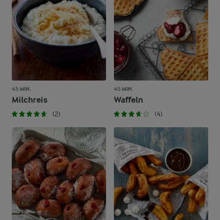
45 MIN.
45 MIN.
Milchreis
Waffeln
(2)
(4)