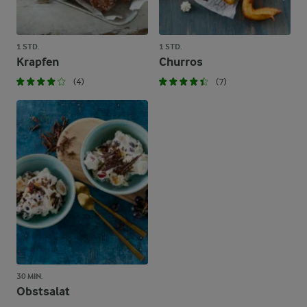
1 STD.
1 STD.
Krapfen
Churros
(4)
(7)
30 MIN.
Obstsalat