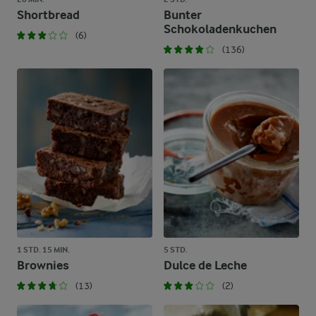
Shortbread
Bunter
Schokoladenkuchen
(6)
(136)
1 STD. 15 MIN.
5 STD.
Brownies
Dulce de Leche
(13)
(2)