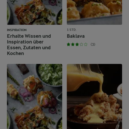
1 STD.
INSPIRATION
Erhalte Wissen und
Baklava
Inspiration über
(3)
Essen, Zutaten und
Kochen