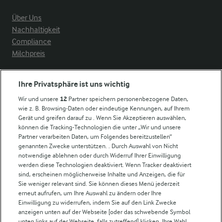
Über Uns
Nachhaltigkeit
Compliance
Milchpreis
Arla in anderen Ländern
Ihre Privatsphäre ist uns wichtig
Wir und unsere
12
Partner speichern personenbezogene Daten,
Weitere Arla Websites
wie z. B. Browsing-Daten oder eindeutige Kennungen, auf Ihrem
Gerät und greifen darauf zu . Wenn Sie Akzeptieren auswählen,
können die Tracking-Technologien die unter „Wir und unsere
Castello
Partner verarbeiten Daten, um Folgendes bereitzustellen“
genannten Zwecke unterstützen. . Durch Auswahl von Nicht
Lurpak
notwendige ablehnen oder durch Widerruf Ihrer Einwilligung
Arla Pro
werden diese Technologien deaktiviert. Wenn Tracker deaktiviert
Für unsere Landwirt:innen
sind, erscheinen möglicherweise Inhalte und Anzeigen, die für
Sie weniger relevant sind. Sie können dieses Menü jederzeit
erneut aufrufen, um Ihre Auswahl zu ändern oder Ihre
Einwilligung zu widerrufen, indem Sie auf den Link Zwecke
Folge uns!
anzeigen unten auf der Webseite [oder das schwebende Symbol
unten links auf der Webseite, falls zutreffend] klicken. Ihre Wahl