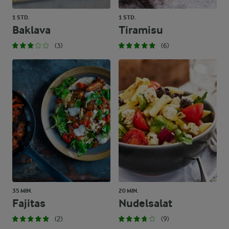
1 STD.
1 STD.
Baklava
Tiramisu
(3)
(6)
35 MIN.
20 MIN.
Fajitas
Nudelsalat
(2)
(9)