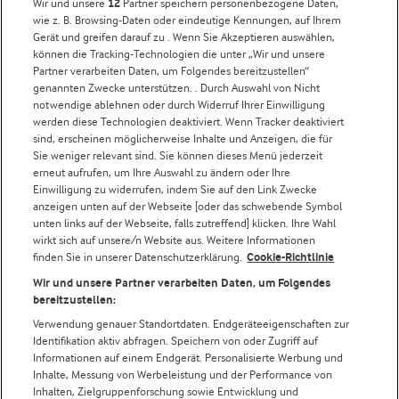
Wir und unsere
12
Partner speichern personenbezogene Daten,
wie z. B. Browsing-Daten oder eindeutige Kennungen, auf Ihrem
Arla in anderen Ländern
Gerät und greifen darauf zu . Wenn Sie Akzeptieren auswählen,
können die Tracking-Technologien die unter „Wir und unsere
Partner verarbeiten Daten, um Folgendes bereitzustellen“
Weitere Arla Websites
genannten Zwecke unterstützen. . Durch Auswahl von Nicht
notwendige ablehnen oder durch Widerruf Ihrer Einwilligung
werden diese Technologien deaktiviert. Wenn Tracker deaktiviert
Castello
sind, erscheinen möglicherweise Inhalte und Anzeigen, die für
Sie weniger relevant sind. Sie können dieses Menü jederzeit
Lurpak
erneut aufrufen, um Ihre Auswahl zu ändern oder Ihre
Arla Pro
Einwilligung zu widerrufen, indem Sie auf den Link Zwecke
Für unsere Landwirt:innen
anzeigen unten auf der Webseite [oder das schwebende Symbol
unten links auf der Webseite, falls zutreffend] klicken. Ihre Wahl
wirkt sich auf unsere/n Website aus. Weitere Informationen
finden Sie in unserer Datenschutzerklärung.
Cookie-Richtlinie
Folge uns!
Wir und unsere Partner verarbeiten Daten, um Folgendes
bereitzustellen:
Verwendung genauer Standortdaten. Endgeräteeigenschaften zur
Identifikation aktiv abfragen. Speichern von oder Zugriff auf
Informationen auf einem Endgerät. Personalisierte Werbung und
Inhalte, Messung von Werbeleistung und der Performance von
Inhalten, Zielgruppenforschung sowie Entwicklung und