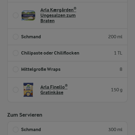
Arla Kærgården®
Ungesalzen zum
Braten
Schmand
200 ml
Chilipaste oder Chiliflocken
1 TL
Mittelgroße Wraps
8
Arla Finello®
150 g
Gratinkäse
Zum Servieren
Schmand
300 ml