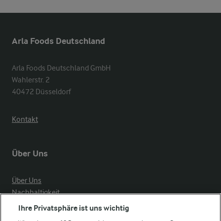
Arla Foods Deutschland
Arla Foods Deutschland GmbH

Wahlerstr. 2

40472 Düsseldorf
Kontakt
Über Uns
Über Uns
Nachhaltigkeit
Compliance
Ihre Privatsphäre ist uns wichtig
Milchpreis