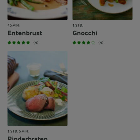
45 MIN.
1 STD.
Entenbrust
Gnocchi
(4)
(4)
1 STD. 5 MIN.
Rinderbraten