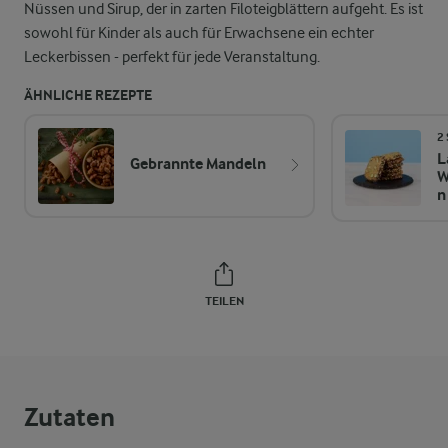
Nüssen und Sirup, der in zarten Filoteigblättern aufgeht. Es ist
sowohl für Kinder als auch für Erwachsene ein echter
Leckerbissen - perfekt für jede Veranstaltung.
ÄHNLICHE REZEPTE
2
L
Gebrannte Mandeln
W
n
TEILEN
Zutaten