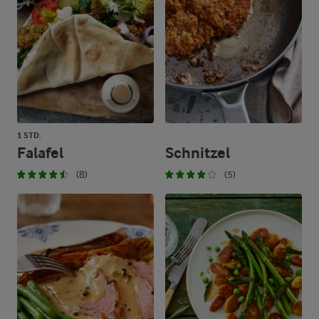
1 STD.
Falafel
Schnitzel
(8)
(5)