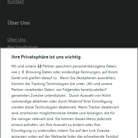
Kontakt
Über Uns
Über Uns
Nachhaltigkeit
Compliance
Ihre Privatsphäre ist uns wichtig
Milchpreis
Wir und unsere
12
Partner speichern personenbezogene Daten,
wie z. B. Browsing-Daten oder eindeutige Kennungen, auf Ihrem
Arla in anderen Ländern
Gerät und greifen darauf zu . Wenn Sie Akzeptieren auswählen,
können die Tracking-Technologien die unter „Wir und unsere
Partner verarbeiten Daten, um Folgendes bereitzustellen“
Weitere Arla Websites
genannten Zwecke unterstützen. . Durch Auswahl von Nicht
notwendige ablehnen oder durch Widerruf Ihrer Einwilligung
werden diese Technologien deaktiviert. Wenn Tracker deaktiviert
Castello
sind, erscheinen möglicherweise Inhalte und Anzeigen, die für
Sie weniger relevant sind. Sie können dieses Menü jederzeit
Lurpak
erneut aufrufen, um Ihre Auswahl zu ändern oder Ihre
Arla Pro
Einwilligung zu widerrufen, indem Sie auf den Link Zwecke
Für unsere Landwirt:innen
anzeigen unten auf der Webseite [oder das schwebende Symbol