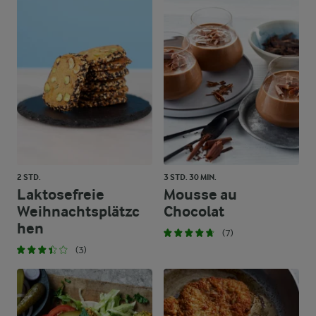
2 STD.
3 STD. 30 MIN.
Laktosefreie
Mousse au
Weihnachtsplätzc
Chocolat
hen
(7)
(3)