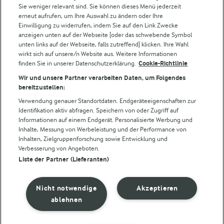
Sie weniger relevant sind. Sie können dieses Menü jederzeit
erneut aufrufen, um Ihre Auswahl zu ändern oder Ihre
Einwilligung zu widerrufen, indem Sie auf den Link Zwecke
Folge uns!
anzeigen unten auf der Webseite [oder das schwebende Symbol
unten links auf der Webseite, falls zutreffend] klicken. Ihre Wahl
wirkt sich auf unsere/n Website aus. Weitere Informationen
finden Sie in unserer Datenschutzerklärung.
Cookie-Richtlinie
Wir und unsere Partner verarbeiten Daten, um Folgendes
bereitzustellen:
Verwendung genauer Standortdaten. Endgeräteeigenschaften zur
Identifikation aktiv abfragen. Speichern von oder Zugriff auf
Informationen auf einem Endgerät. Personalisierte Werbung und
© Arla Foods amba 2026
Inhalte, Messung von Werbeleistung und der Performance von
Cookie Wahl wieder öffnen
Inhalten, Zielgruppenforschung sowie Entwicklung und
Verbesserung von Angeboten.
Liste der Partner (Lieferanten)
Datenschutzbestimmungen
Nutzerbedingungen
Nicht notwendige
Akzeptieren
ablehnen
Impressum