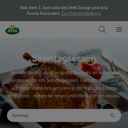
Seit dem 1. Juni sind die DMK Group und Arla
Foods fusioniert.
Zur Pressemitteilung.
Sonntagsessen
Bei uns findest du eine große Auswahl an leckeren
Rezepten für ein Sonntagsessen. Lass dich von uns
auf neue Ideen bringen und in die Welt des Essens
entführen - entdecke neue Gerichte für jeden Anlass.
Nach Kategorie suchen
Geben Sie Suchbegriffe ein