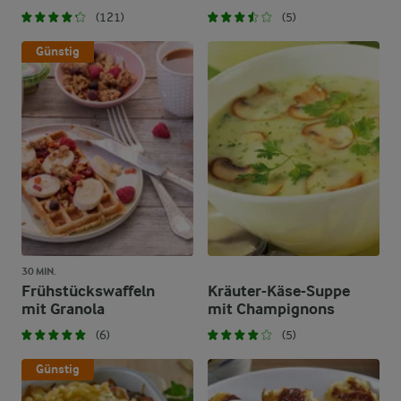
(121)
(5)
Günstig
30 MIN.
Frühstückswaffeln
Kräuter-Käse-Suppe
mit Granola
mit Champignons
(6)
(5)
Günstig