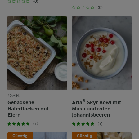
(0)
(0)
40 MIN.
Gebackene
Arla® Skyr Bowl mit
Haferflocken mit
Müsli und roten
Eiern
Johannisbeeren
(1)
(1)
Günstig
Günstig