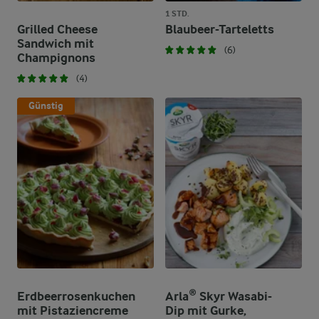
1 STD.
Grilled Cheese
Blaubeer-Tarteletts
Sandwich mit
(6)
Champignons
(4)
Günstig
Erdbeerrosenkuchen
Arla® Skyr Wasabi-
mit Pistaziencreme
Dip mit Gurke,