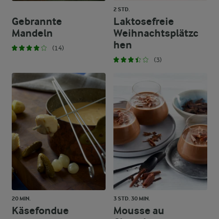
2 STD.
Gebrannte
Laktosefreie
Mandeln
Weihnachtsplätzc
hen
(14)
(3)
20 MIN.
3 STD. 30 MIN.
Käsefondue
Mousse au