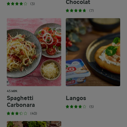
Chocolat
(3)
(7)
45 MIN.
Spaghetti
Langos
Carbonara
(5)
(40)