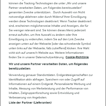
können die Tracking-Technologien die unter „Wir und unsere
Partner verarbeiten Daten, um Folgendes bereitzustellen“
Weitere Arla Websites
genannten Zwecke unterstützen. . Durch Auswahl von Nicht
notwendige ablehnen oder durch Widerruf Ihrer Einwilligung
werden diese Technologien deaktiviert. Wenn Tracker deaktiviert
Castello
sind, erscheinen möglicherweise Inhalte und Anzeigen, die für
Sie weniger relevant sind. Sie können dieses Menü jederzeit
Lurpak
erneut aufrufen, um Ihre Auswahl zu ändern oder Ihre
Arla Pro
Einwilligung zu widerrufen, indem Sie auf den Link Zwecke
Für unsere Landwirt:innen
anzeigen unten auf der Webseite [oder das schwebende Symbol
unten links auf der Webseite, falls zutreffend] klicken. Ihre Wahl
wirkt sich auf unsere/n Website aus. Weitere Informationen
finden Sie in unserer Datenschutzerklärung.
Cookie-Richtlinie
Folge uns!
Wir und unsere Partner verarbeiten Daten, um Folgendes
bereitzustellen:
Verwendung genauer Standortdaten. Endgeräteeigenschaften zur
Identifikation aktiv abfragen. Speichern von oder Zugriff auf
Informationen auf einem Endgerät. Personalisierte Werbung und
Inhalte, Messung von Werbeleistung und der Performance von
Inhalten, Zielgruppenforschung sowie Entwicklung und
Verbesserung von Angeboten.
Liste der Partner (Lieferanten)
© Arla Foods amba 2026