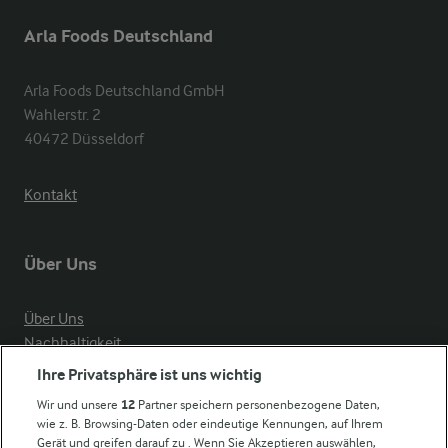
Arla Foods Deutschland
Arla Foods Deutschland GmbH

Wahlerstr. 2

40472 Düsseldorf
Kontakt
Über Uns
Über Uns
Nachhaltigkeit
Compliance
Ihre Privatsphäre ist uns wichtig
Milchpreis
Wir und unsere
12
Partner speichern personenbezogene Daten,
wie z. B. Browsing-Daten oder eindeutige Kennungen, auf Ihrem
Arla in anderen Ländern
Gerät und greifen darauf zu . Wenn Sie Akzeptieren auswählen,