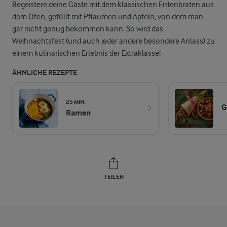
Begeistere deine Gäste mit dem klassischen Entenbraten aus
dem Ofen, gefüllt mit Pflaumen und Äpfeln, von dem man
gar nicht genug bekommen kann. So wird das
Weihnachtsfest (und auch jeder andere besondere Anlass) zu
einem kulinarischen Erlebnis der Extraklasse!
ÄHNLICHE REZEPTE
25 MIN.
G
Ramen
TEILEN