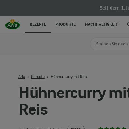
Seit dem 1. 
REZEPTE
PRODUKTE
NACHHALTIGKEIT
Nach Kategorie su
Geben Sie Suchbegrif
Arla
Rezepte
Hühnercurry mit Reis
Hühnercurry mi
Reis