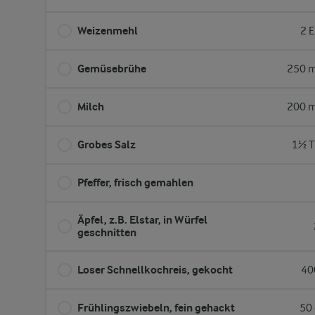
Weizenmehl
2 E
Gemüsebrühe
250 m
Milch
200 m
Grobes Salz
1½ T
Pfeffer, frisch gemahlen
Äpfel, z.B. Elstar, in Würfel
geschnitten
Loser Schnellkochreis, gekocht
40
Frühlingszwiebeln, fein gehackt
50 