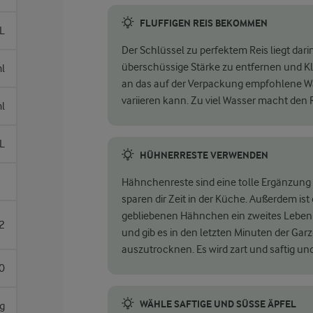
FLUFFIGEN REIS BEKOMMEN
L
Der Schlüssel zu perfektem Reis liegt da
überschüssige Stärke zu entfernen und 
l
an das auf der Verpackung empfohlene Was
variieren kann. Zu viel Wasser macht den 
l
L
HÜHNERRESTE VERWENDEN
Hähnchenreste sind eine tolle Ergänzung f
sparen dir Zeit in der Küche. Außerdem ist
gebliebenen Hähnchen ein zweites Leben 
2
und gib es in den letzten Minuten der Ga
auszutrocknen. Es wird zart und saftig un
0
WÄHLE SAFTIGE UND SÜSSE ÄPFEL
g