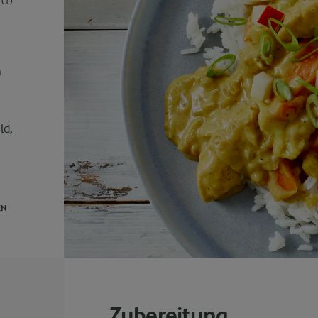
(1)
n
ld,
EN
Zubereitung