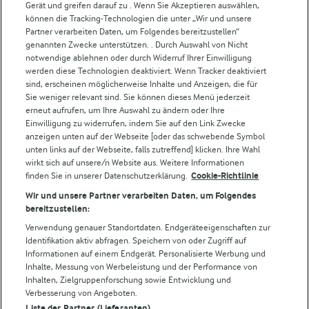
Gerät und greifen darauf zu . Wenn Sie Akzeptieren auswählen,
können die Tracking-Technologien die unter „Wir und unsere
Castello
Partner verarbeiten Daten, um Folgendes bereitzustellen“
genannten Zwecke unterstützen. . Durch Auswahl von Nicht
Lurpak
notwendige ablehnen oder durch Widerruf Ihrer Einwilligung
Arla Pro
werden diese Technologien deaktiviert. Wenn Tracker deaktiviert
Für unsere Landwirt:innen
sind, erscheinen möglicherweise Inhalte und Anzeigen, die für
Sie weniger relevant sind. Sie können dieses Menü jederzeit
erneut aufrufen, um Ihre Auswahl zu ändern oder Ihre
Einwilligung zu widerrufen, indem Sie auf den Link Zwecke
Folge uns!
anzeigen unten auf der Webseite [oder das schwebende Symbol
unten links auf der Webseite, falls zutreffend] klicken. Ihre Wahl
wirkt sich auf unsere/n Website aus. Weitere Informationen
finden Sie in unserer Datenschutzerklärung.
Cookie-Richtlinie
Wir und unsere Partner verarbeiten Daten, um Folgendes
bereitzustellen:
Verwendung genauer Standortdaten. Endgeräteeigenschaften zur
Identifikation aktiv abfragen. Speichern von oder Zugriff auf
Informationen auf einem Endgerät. Personalisierte Werbung und
© Arla Foods amba 2026
Inhalte, Messung von Werbeleistung und der Performance von
Cookie Wahl wieder öffnen
Inhalten, Zielgruppenforschung sowie Entwicklung und
Verbesserung von Angeboten.
Liste der Partner (Lieferanten)