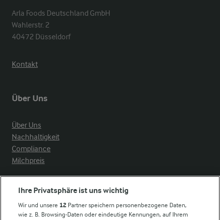
Arla Foods Deutschland GmbH

Wahlerstr. 2

40472 Düsseldorf
Kontakt
Über Uns
Über Uns
Nachhaltigkeit
Compliance
Milchpreis
Arla in anderen Ländern
Ihre Privatsphäre ist uns wichtig
Wir und unsere
12
Partner speichern personenbezogene Daten,
Weitere Arla Websites
wie z. B. Browsing-Daten oder eindeutige Kennungen, auf Ihrem