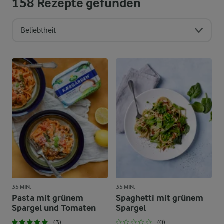
158
Rezepte gefunden
Beliebtheit
Sortierreihenfolge
35 MIN.
35 MIN.
Pasta mit grünem
Spaghetti mit grünem
Spargel und Tomaten
Spargel
(3)
(0)