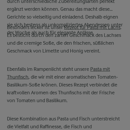
durch unterschiedliche Zubereitungsarten perfekt
ergänzt werden können. Genau das macht diese
Gerichte so vielseitig und einladend. Deshalb eignen
sie sich bestens als unkompliziertes Abendessen unter
Besonders lecker ist unser
Rezept für Pasta mit Lachs
.
der Woche als auch für elegante Anlässe.
Es besticht durch den zarten Geschmack des Lachses
und die cremige Soße, die den frischen, süßlichen
Geschmack von Limette und Honig vereint.
Ebenfalls im Rampenlicht steht unsere
Pasta mit
Thunfisch
, die wir mit einer aromatischen Tomaten-
Basilikum-Soße krönen. Dieses Rezept verbindet die
kraftvollen Aromen des Thunfischs mit der Frische
von Tomaten und Basilikum.
Diese Kombination aus Pasta und Fisch unterstreicht
die Vielfalt und Raffinesse, die Fisch und