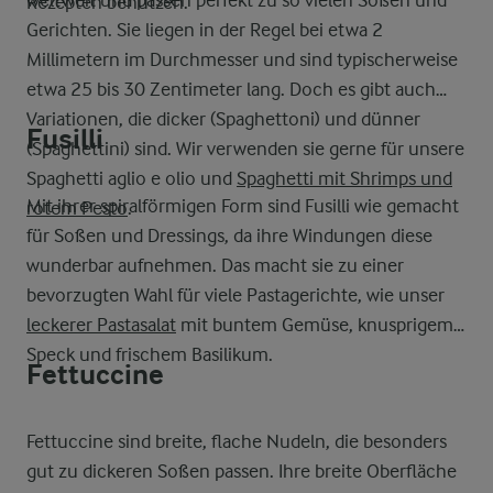
weltweit und passen perfekt zu so vielen Soßen und
Rezepten benutzen.
Gerichten. Sie liegen in der Regel bei etwa 2
Millimetern im Durchmesser und sind typischerweise
etwa 25 bis 30 Zentimeter lang. Doch es gibt auch
Variationen, die dicker (Spaghettoni) und dünner
Fusilli
(Spaghettini) sind. Wir verwenden sie gerne für unsere
Spaghetti aglio e olio und
Spaghetti mit Shrimps und
Mit ihrer spiralförmigen Form sind Fusilli wie gemacht
rotem Pesto
.
für Soßen und Dressings, da ihre Windungen diese
wunderbar aufnehmen. Das macht sie zu einer
bevorzugten Wahl für viele Pastagerichte, wie unser
leckerer Pastasalat
mit buntem Gemüse, knusprigem
Speck und frischem Basilikum.
Fettuccine
Fettuccine sind breite, flache Nudeln, die besonders
gut zu dickeren Soßen passen. Ihre breite Oberfläche