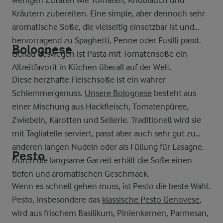
wenigen Zutaten wie Tomaten, Knoblauch und
Kräutern zubereiten. Eine simple, aber dennoch sehr
aromatische Soße, die vielseitig einsetzbar ist und
hervorragend zu Spaghetti, Penne oder Fusilli passt.
Bolognese
Genau deswegen ist Pasta mit Tomatensoße ein
Allzeitfavorit in Küchen überall auf der Welt.
Diese herzhafte Fleischsoße ist ein wahrer
Schlemmergenuss.
Unsere Bolognese
besteht aus
einer Mischung aus Hackfleisch, Tomatenpüree,
Zwiebeln, Karotten und Sellerie. Traditionell wird sie
mit Tagliatelle serviert, passt aber auch sehr gut zu
anderen langen Nudeln oder als Füllung für Lasagne.
Pesto
Durch die langsame Garzeit erhält die Soße einen
tiefen und aromatischen Geschmack.
Wenn es schnell gehen muss, ist Pesto die beste Wahl.
Pesto, insbesondere das
klassische Pesto Genovese
,
wird aus frischem Basilikum, Pinienkernen, Parmesan,