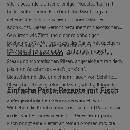
sticht besonders unser
cremiger Nudelauflauf mit
heller Soße
hervor. Eine herrliche Mischung aus
italienischer, französischer und orientalischer
Kochkunst. Dieses Gericht bezaubert mit exotischen
Gewürzen wie Zimt und einer reichhaltigen
Béchamelsoße. Wir ergänzen das Ganze mit üppigem
Nicht weniger beeindruckend ist unsere
Käse und einem aromatischen Tomatenragout.
schmackhafte Steak-Pasta
. Sie besteht aus zartem
Steak und aromatischen Pilzen, angereichert mit dem
pikanten Geschmack von Dijon-Senf,
Blauschimmelkäse und einem Hauch von Schärfe.
Dieses Gericht zeigt eindrucksvoll, wie traditionelle
Einfache Pasta-Rezepte mit Fisch
Pasta mit geschmacksintensiven Zutaten zu einem
außergewöhnlichen Genuss verwandelt wird.
Wir lieben die Kombination aus Fisch und Pasta, da sie
in der Küche immer wieder für Begeisterung sorgt.
Fisch bringt eine Vielfalt an feinen Aromen mit, die