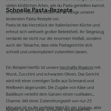
vielen köstlichen Arten, wie du Pasta genießen kannst.
Schnelle Pasta-Rezepte
In diesem Überblick stellen wir dir einige unserer
leckersten Pasta-Rezepte vor.
Pasta ist das Herzstück der italienischen Küche und
erfreut sich weltweit großer Beliebtheit. Ihr Siegeszug
verdankt sie nicht nur der enormen Vielfalt, sondern
auch der Tatsache, dass viele Pastagerichte sich
schnell und unkompliziert zubereiten lassen.
Ein Beispiel hierfür ist unsere
herzhafte Rigatoni
mit
Wurst, Zucchini und schwarzen Oliven. Das Gericht
wird mit einer cremigen Soße aus Schmand und
Weißwein abgerundet. Die Zugabe von Käse und
Basilikum verleiht dem Ganzen einen rustikalen
Charme. Mit einer Zubereitungszeit von nur 25
Minuten ist es die perfekte Wahl für ein zügiges, aber
Beliebt ist auch unser
schneller Nudelsalat
mit