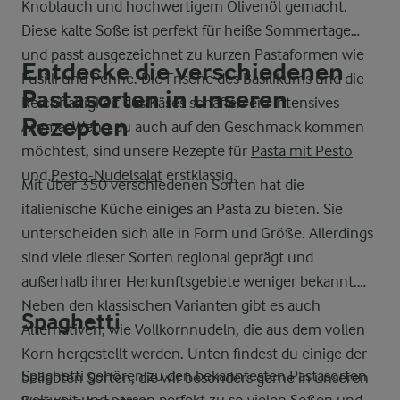
Knoblauch und hochwertigem Olivenöl gemacht.
Diese kalte Soße ist perfekt für heiße Sommertage
und passt ausgezeichnet zu kurzen Pastaformen wie
Entdecke die verschiedenen
Fusilli und Penne. Die Frische des Basilikums und die
Pastasorten in unseren
Reichhaltigkeit des Käses schaffen ein intensives
Rezepten
Aroma. Wenn du auch auf den Geschmack kommen
möchtest, sind unsere Rezepte für
Pasta mit Pesto
und
Pesto-Nudelsalat
erstklassig.
Mit über 350 verschiedenen Sorten hat die
italienische Küche einiges an Pasta zu bieten. Sie
unterscheiden sich alle in Form und Größe. Allerdings
sind viele dieser Sorten regional geprägt und
außerhalb ihrer Herkunftsgebiete weniger bekannt.
Neben den klassischen Varianten gibt es auch
Spaghetti
Alternativen, wie Vollkornnudeln, die aus dem vollen
Korn hergestellt werden. Unten findest du einige der
Spaghetti gehören zu den bekanntesten Pastasorten
beliebten Sorten, die wir besonders gerne in unseren