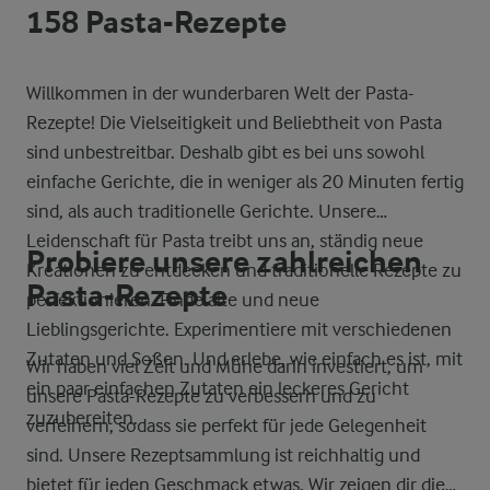
158 Pasta-Rezepte
Willkommen in der wunderbaren Welt der Pasta-
Rezepte! Die Vielseitigkeit und Beliebtheit von Pasta
sind unbestreitbar. Deshalb gibt es bei uns sowohl
einfache Gerichte, die in weniger als 20 Minuten fertig
sind, als auch traditionelle Gerichte. Unsere
Leidenschaft für Pasta treibt uns an, ständig neue
Probiere unsere zahlreichen
Kreationen zu entdecken und traditionelle Rezepte zu
Pasta-Rezepte
perfektionieren. Finde alte und neue
Lieblingsgerichte. Experimentiere mit verschiedenen
Zutaten und Soßen. Und erlebe, wie einfach es ist, mit
Wir haben viel Zeit und Mühe darin investiert, um
ein paar einfachen Zutaten ein leckeres Gericht
unsere Pasta-Rezepte zu verbessern und zu
zuzubereiten.
verfeinern, sodass sie perfekt für jede Gelegenheit
sind. Unsere Rezeptsammlung ist reichhaltig und
bietet für jeden Geschmack etwas. Wir zeigen dir die