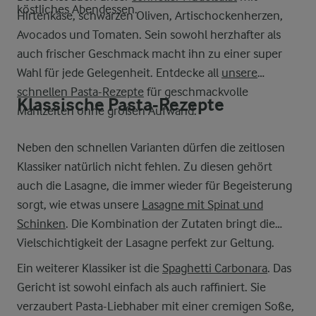
köstliches Abendessen.
Hirtenkäse, schwarzen Oliven, Artischockenherzen,
Avocados und Tomaten. Sein sowohl herzhafter als
auch frischer Geschmack macht ihn zu einer super
Wahl für jede Gelegenheit. Entdecke all
unsere
schnellen Pasta-Rezepte
für geschmackvolle
Klassische Pasta-Rezepte
Mahlzeiten ohne großen Aufwand.
Neben den schnellen Varianten dürfen die zeitlosen
Klassiker natürlich nicht fehlen. Zu diesen gehört
auch die Lasagne, die immer wieder für Begeisterung
sorgt, wie etwas unsere
Lasagne mit Spinat und
Schinken
. Die Kombination der Zutaten bringt die
Vielschichtigkeit der Lasagne perfekt zur Geltung.
Ein weiterer Klassiker ist die
Spaghetti Carbonara
. Das
Gericht ist sowohl einfach als auch raffiniert. Sie
verzaubert Pasta-Liebhaber mit einer cremigen Soße,