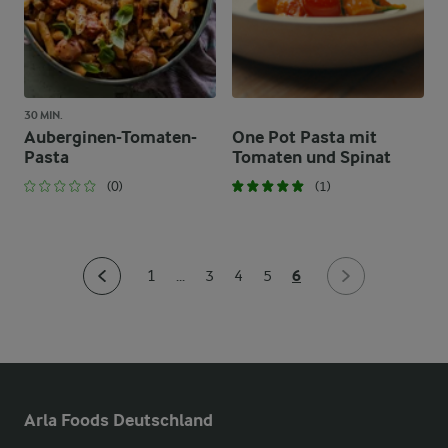
30 MIN.
Auberginen-Tomaten-
One Pot Pasta mit
Pasta
Tomaten und Spinat
(0)
(1)
6
1
...
3
4
5
Arla Foods Deutschland