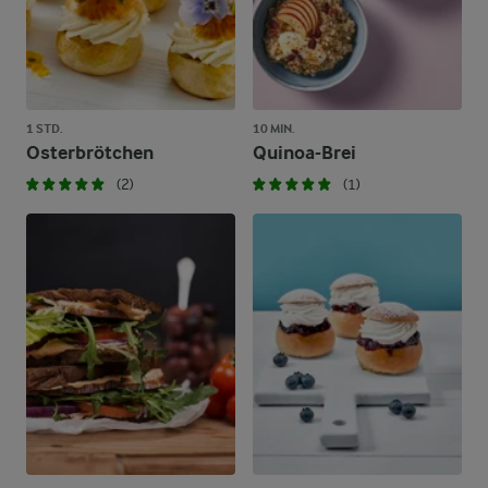
1 STD.
10 MIN.
Osterbrötchen
Quinoa-Brei
(2)
(1)