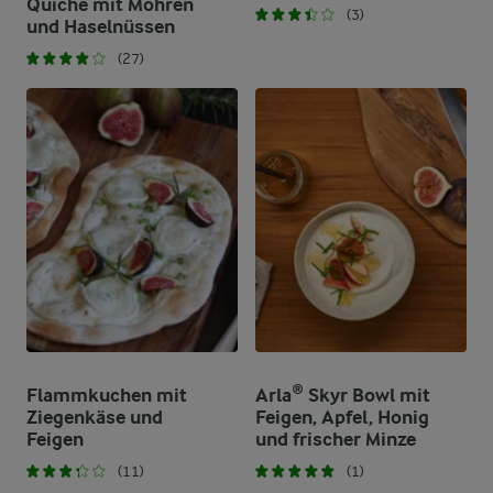
Quiche mit Möhren
(3)
und Haselnüssen
(27)
Flammkuchen mit
Arla® Skyr Bowl mit
Ziegenkäse und
Feigen, Apfel, Honig
Feigen
und frischer Minze
(11)
(1)