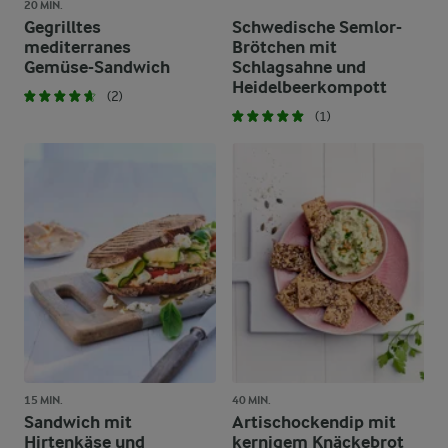
20 MIN.
Gegrilltes
Schwedische Semlor-
mediterranes
Brötchen mit
Gemüse-Sandwich
Schlagsahne und
Heidelbeerkompott
(2)
(1)
15 MIN.
40 MIN.
Sandwich mit
Artischockendip mit
Hirtenkäse und
kernigem Knäckebrot