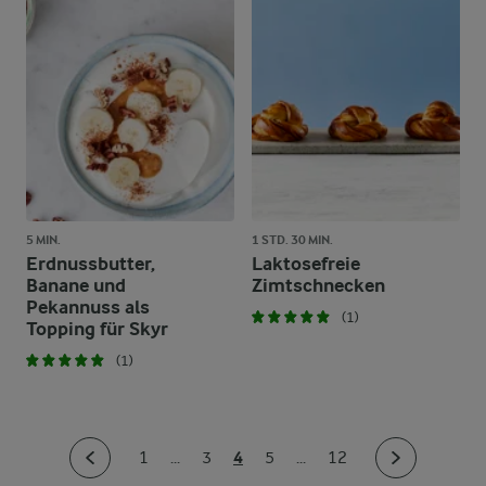
5 MIN.
1 STD. 30 MIN.
Erdnussbutter,
Laktosefreie
Banane und
Zimtschnecken
Pekannuss als
(1)
Topping für Skyr
(1)
4
1
...
3
5
...
12