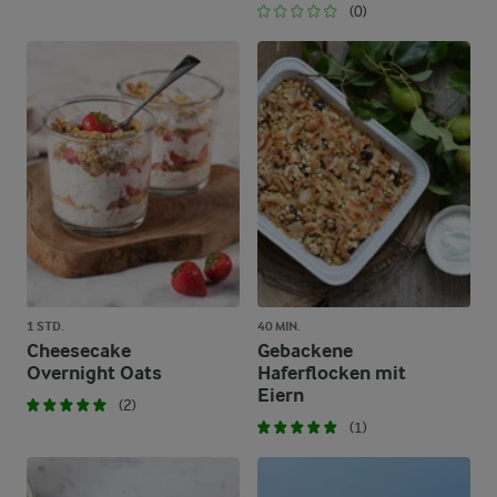
(0)
1 STD.
40 MIN.
Cheesecake
Gebackene
Overnight Oats
Haferflocken mit
Eiern
(2)
(1)