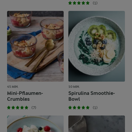
(1)
45 MIN.
10 MIN.
Mini-Pflaumen-
Spirulina Smoothie-
Crumbles
Bowl
(7)
(1)