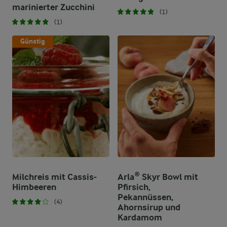
marinierter Zucchini
(1)
(1)
Günstig
Milchreis mit Cassis-
Arla® Skyr Bowl mit
Himbeeren
Pfirsich,
Pekannüssen,
(4)
Ahornsirup und
Kardamom