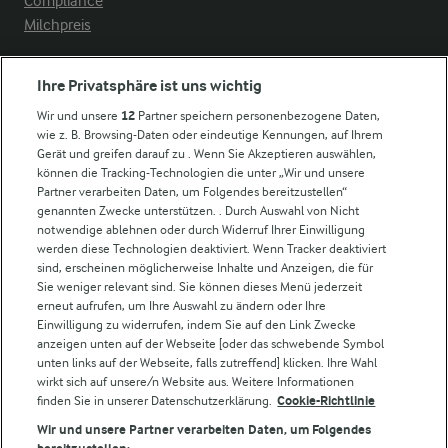
Compliance
Milchpreis
Arla in anderen Ländern
Ihre Privatsphäre ist uns wichtig
Wir und unsere
12
Partner speichern personenbezogene Daten,
Weitere Arla Websites
wie z. B. Browsing-Daten oder eindeutige Kennungen, auf Ihrem
Gerät und greifen darauf zu . Wenn Sie Akzeptieren auswählen,
können die Tracking-Technologien die unter „Wir und unsere
Castello
Partner verarbeiten Daten, um Folgendes bereitzustellen“
genannten Zwecke unterstützen. . Durch Auswahl von Nicht
Lurpak
notwendige ablehnen oder durch Widerruf Ihrer Einwilligung
Arla Pro
werden diese Technologien deaktiviert. Wenn Tracker deaktiviert
Für unsere Landwirt:innen
sind, erscheinen möglicherweise Inhalte und Anzeigen, die für
Sie weniger relevant sind. Sie können dieses Menü jederzeit
erneut aufrufen, um Ihre Auswahl zu ändern oder Ihre
Einwilligung zu widerrufen, indem Sie auf den Link Zwecke
Folge uns!
anzeigen unten auf der Webseite [oder das schwebende Symbol
unten links auf der Webseite, falls zutreffend] klicken. Ihre Wahl
wirkt sich auf unsere/n Website aus. Weitere Informationen
finden Sie in unserer Datenschutzerklärung.
Cookie-Richtlinie
Wir und unsere Partner verarbeiten Daten, um Folgendes