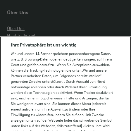
Über Uns
Über Uns
Nachhaltigkeit
Compliance
Ihre Privatsphäre ist uns wichtig
Milchpreis
Wir und unsere
12
Partner speichern personenbezogene Daten,
wie z. B. Browsing-Daten oder eindeutige Kennungen, auf Ihrem
Arla in anderen Ländern
Gerät und greifen darauf zu . Wenn Sie Akzeptieren auswählen,
können die Tracking-Technologien die unter „Wir und unsere
Partner verarbeiten Daten, um Folgendes bereitzustellen“
Weitere Arla Websites
genannten Zwecke unterstützen. . Durch Auswahl von Nicht
notwendige ablehnen oder durch Widerruf Ihrer Einwilligung
werden diese Technologien deaktiviert. Wenn Tracker deaktiviert
Castello
sind, erscheinen möglicherweise Inhalte und Anzeigen, die für
Sie weniger relevant sind. Sie können dieses Menü jederzeit
Lurpak
erneut aufrufen, um Ihre Auswahl zu ändern oder Ihre
Arla Pro
Einwilligung zu widerrufen, indem Sie auf den Link Zwecke
Für unsere Landwirt:innen
anzeigen unten auf der Webseite [oder das schwebende Symbol
unten links auf der Webseite, falls zutreffend] klicken. Ihre Wahl