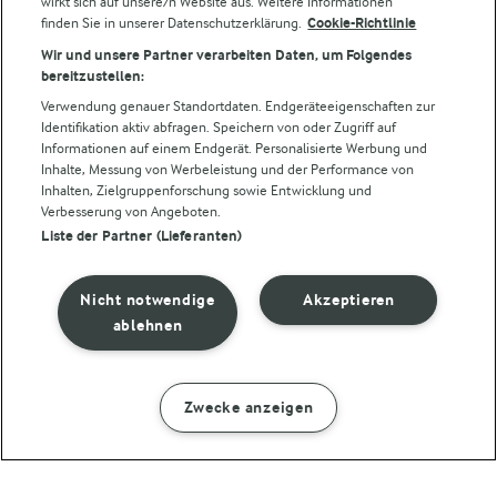
wirkt sich auf unsere/n Website aus. Weitere Informationen
finden Sie in unserer Datenschutzerklärung.
Cookie-Richtlinie
Folge uns!
Wir und unsere Partner verarbeiten Daten, um Folgendes
bereitzustellen:
Verwendung genauer Standortdaten. Endgeräteeigenschaften zur
Identifikation aktiv abfragen. Speichern von oder Zugriff auf
Informationen auf einem Endgerät. Personalisierte Werbung und
Inhalte, Messung von Werbeleistung und der Performance von
Inhalten, Zielgruppenforschung sowie Entwicklung und
Verbesserung von Angeboten.
Liste der Partner (Lieferanten)
© Arla Foods amba 2026
Cookie Wahl wieder öffnen
Nicht notwendige
Akzeptieren
Datenschutzbestimmungen
ablehnen
Nutzerbedingungen
Zwecke anzeigen
ZUBEREITUNG
ZUTATEN
Impressum
Cookie policy