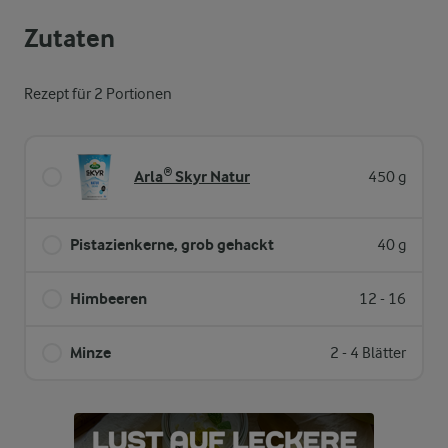
Zutaten
Rezept für 2 Portionen
Arla® Skyr Natur
450 g
Pistazienkerne, grob gehackt
40 g
Himbeeren
12 - 16
Minze
2 - 4 Blätter