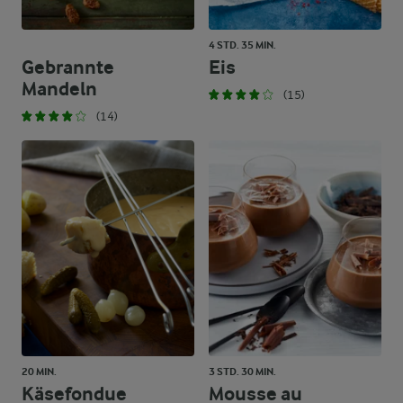
4 STD. 35 MIN.
Gebrannte
Eis
Mandeln
(15)
(14)
20 MIN.
3 STD. 30 MIN.
Käsefondue
Mousse au