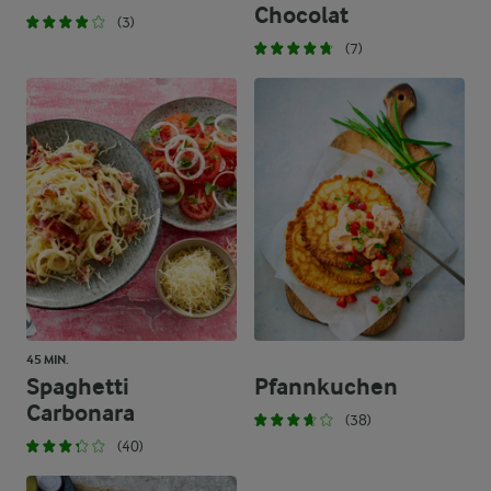
Chocolat
(3)
(7)
45 MIN.
Spaghetti
Pfannkuchen
Carbonara
(38)
(40)