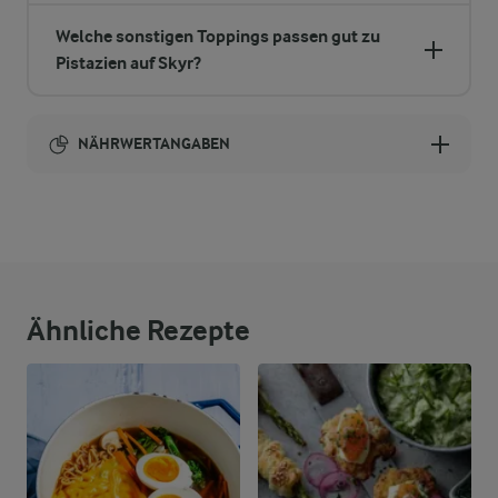
Welche sonstigen Toppings passen gut zu
Pistazien auf Skyr?
NÄHRWERTANGABEN
Brennwert
0 g
Ballaststoffe
0 g
Eiweiß
Ähnliche Rezepte
0 g
Fett
0 g
Kohlenhydrate