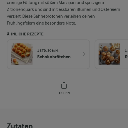
cremige Füllung mit süßem Marzipan und spritzigem
Zitronenquark und sind mit essbaren Blumen und Ostereiern
verziert. Diese Sahnebrötchen verleihen deinen
Frühlingsfeiern eine besondere Note.
ÄHNLICHE REZEPTE
1 STD. 30 MIN.
1 
Schokobrötchen
R
TEILEN
Zutaten