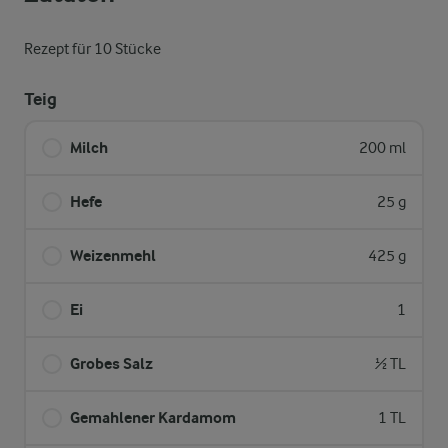
Rezept für 10 Stücke
Teig
Milch
200 ml
Hefe
25 g
Weizenmehl
425 g
Ei
1
Grobes Salz
½ TL
Gemahlener Kardamom
1 TL