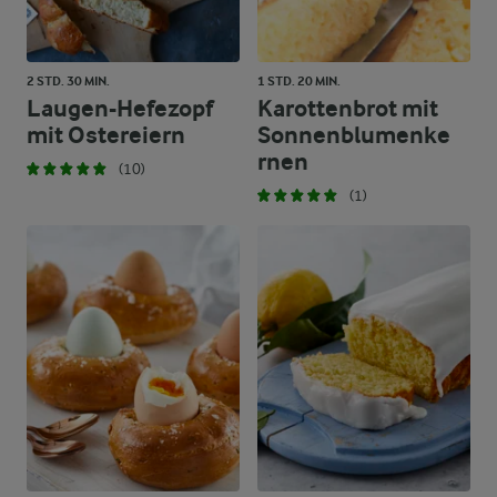
2 STD. 30 MIN.
1 STD. 20 MIN.
Laugen-Hefezopf
Karottenbrot mit
mit Ostereiern
Sonnenblumenke
rnen
(10)
(1)