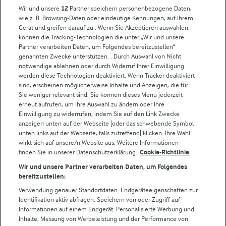
Milchpreis
Wir und unsere
12
Partner speichern personenbezogene Daten,
wie z. B. Browsing-Daten oder eindeutige Kennungen, auf Ihrem
Arla in anderen Ländern
Gerät und greifen darauf zu . Wenn Sie Akzeptieren auswählen,
können die Tracking-Technologien die unter „Wir und unsere
Partner verarbeiten Daten, um Folgendes bereitzustellen“
Weitere Arla Websites
genannten Zwecke unterstützen. . Durch Auswahl von Nicht
notwendige ablehnen oder durch Widerruf Ihrer Einwilligung
werden diese Technologien deaktiviert. Wenn Tracker deaktiviert
Castello
sind, erscheinen möglicherweise Inhalte und Anzeigen, die für
Sie weniger relevant sind. Sie können dieses Menü jederzeit
Lurpak
erneut aufrufen, um Ihre Auswahl zu ändern oder Ihre
Arla Pro
Einwilligung zu widerrufen, indem Sie auf den Link Zwecke
Für unsere Landwirt:innen
anzeigen unten auf der Webseite [oder das schwebende Symbol
unten links auf der Webseite, falls zutreffend] klicken. Ihre Wahl
wirkt sich auf unsere/n Website aus. Weitere Informationen
finden Sie in unserer Datenschutzerklärung.
Cookie-Richtlinie
Folge uns!
Wir und unsere Partner verarbeiten Daten, um Folgendes
bereitzustellen:
Verwendung genauer Standortdaten. Endgeräteeigenschaften zur
Identifikation aktiv abfragen. Speichern von oder Zugriff auf
Informationen auf einem Endgerät. Personalisierte Werbung und
Inhalte, Messung von Werbeleistung und der Performance von