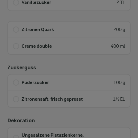
Vanillezucker
2 TL
Zitronen Quark
200 g
Creme double
400 ml
Zuckerguss
Puderzucker
100 g
Zitronensaft, frisch gepresst
1½ EL
Dekoration
Ungesalzene Pistazienkerne,