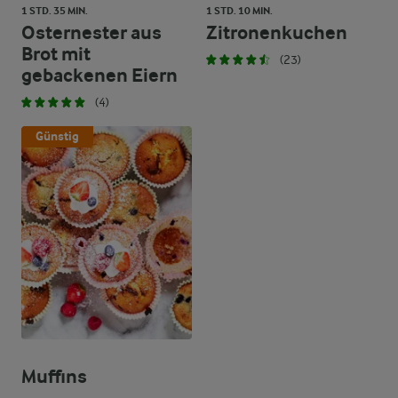
1 STD. 35 MIN.
1 STD. 10 MIN.
Osternester aus
Zitronenkuchen
Brot mit
(23)
gebackenen Eiern
(4)
Günstig
Muffins