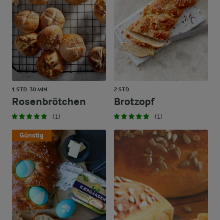
1 STD. 30 MIN.
2 STD.
Rosenbrötchen
Brotzopf
(1)
(1)
Günstig