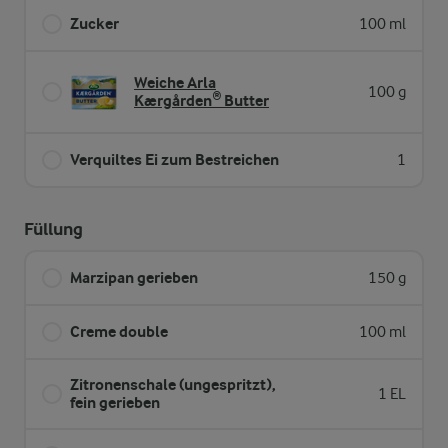
Zucker
100 ml
Weiche Arla
100 g
Kærgården® Butter
Verquiltes Ei zum Bestreichen
1
Füllung
Marzipan gerieben
150 g
Creme double
100 ml
Zitronenschale (ungespritzt),
1 EL
fein gerieben