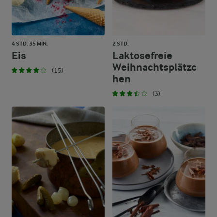
4 STD. 35 MIN.
2 STD.
Eis
Laktosefreie
Weihnachtsplätzc
(15)
hen
(3)