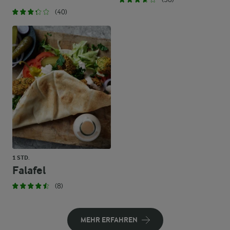
(40)
1 STD.
Falafel
(8)
MEHR ERFAHREN