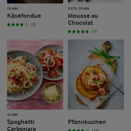
20 MIN.
3 STD. 30 MIN.
Käsefondue
Mousse au
Chocolat
(3)
(7)
45 MIN.
Spaghetti
Pfannkuchen
Carbonara
(38)