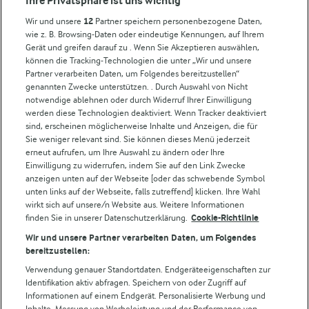
Ihre Privatsphäre ist uns wichtig
Milchpreis
Wir und unsere
12
Partner speichern personenbezogene Daten,
wie z. B. Browsing-Daten oder eindeutige Kennungen, auf Ihrem
Arla in anderen Ländern
Gerät und greifen darauf zu . Wenn Sie Akzeptieren auswählen,
können die Tracking-Technologien die unter „Wir und unsere
Partner verarbeiten Daten, um Folgendes bereitzustellen“
Weitere Arla Websites
genannten Zwecke unterstützen. . Durch Auswahl von Nicht
notwendige ablehnen oder durch Widerruf Ihrer Einwilligung
werden diese Technologien deaktiviert. Wenn Tracker deaktiviert
Castello
sind, erscheinen möglicherweise Inhalte und Anzeigen, die für
Sie weniger relevant sind. Sie können dieses Menü jederzeit
Lurpak
erneut aufrufen, um Ihre Auswahl zu ändern oder Ihre
Arla Pro
Einwilligung zu widerrufen, indem Sie auf den Link Zwecke
Für unsere Landwirt:innen
anzeigen unten auf der Webseite [oder das schwebende Symbol
unten links auf der Webseite, falls zutreffend] klicken. Ihre Wahl
wirkt sich auf unsere/n Website aus. Weitere Informationen
finden Sie in unserer Datenschutzerklärung.
Cookie-Richtlinie
Folge uns!
Wir und unsere Partner verarbeiten Daten, um Folgendes
bereitzustellen:
Verwendung genauer Standortdaten. Endgeräteeigenschaften zur
Identifikation aktiv abfragen. Speichern von oder Zugriff auf
Informationen auf einem Endgerät. Personalisierte Werbung und
Inhalte, Messung von Werbeleistung und der Performance von