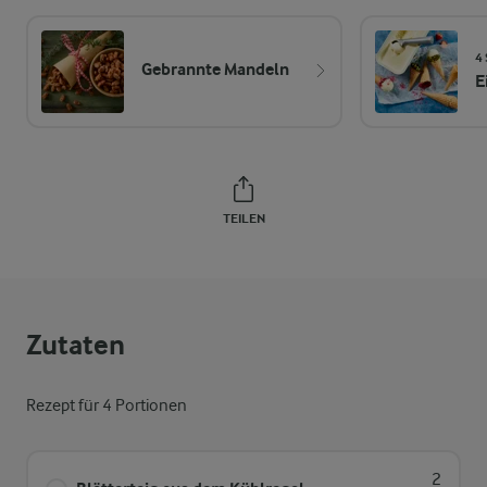
4 
Gebrannte Mandeln
E
TEILEN
Zutaten
Rezept für 4 Portionen
2