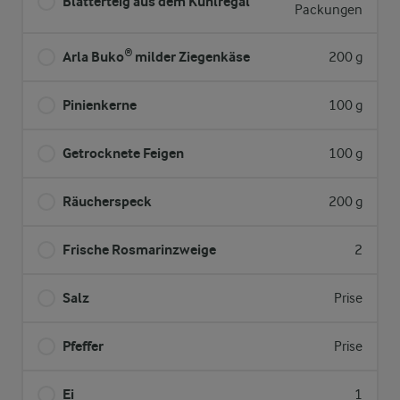
Blätterteig aus dem Kühlregal
Packungen
Arla Buko® milder Ziegenkäse
200 g
Pinienkerne
100 g
Getrocknete Feigen
100 g
Räucherspeck
200 g
Frische Rosmarinzweige
2
Salz
Prise
Pfeffer
Prise
Ei
1