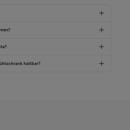
rmen?
sta?
Kühlschrank haltbar?