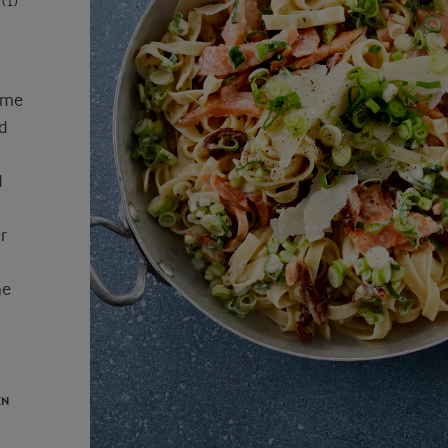
(1)
rme
d
d
r
he
EN