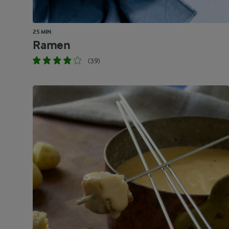
25 MIN.
Ramen
(39)