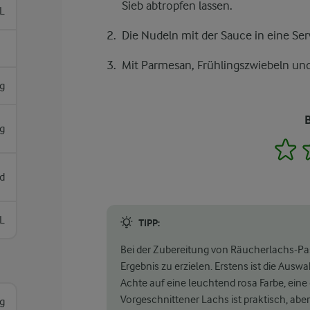
Sieb abtropfen lassen.
L
Die Nudeln mit der Sauce in eine Ser
Mit Parmesan, Frühlingszwiebeln und 
g
g
1
d
L
TIPP:
Bei der Zubereitung von Räucherlachs-Pas
Ergebnis zu erzielen. Erstens ist die Au
Achte auf eine leuchtend rosa Farbe, ei
Vorgeschnittener Lachs ist praktisch, abe
g