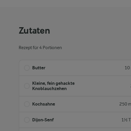
Zutaten
Rezept für 4 Portionen
Butter
10 
Kleine, fein gehackte
Knoblauchzehen
Kochsahne
250 m
Dijon-Senf
1½ T