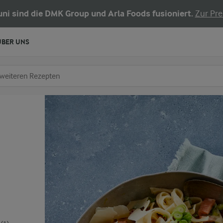
Juni sind die DMK Group und Arla Foods fusioniert.
Zur Pre
ÜBER UNS
chen
fe ein