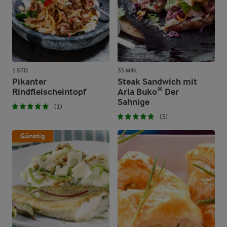
1 STD.
35 MIN.
Pikanter
Steak Sandwich mit
Rindfleischeintopf
Arla Buko® Der
Sahnige
(1)
(3)
Günstig