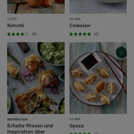
1 STD.
45 MIN.
Kimchi
Coleslaw
(9)
(2)
45 MIN.
INSPIRATION
Erhalte Wissen und
Gyoza
Inspiration über