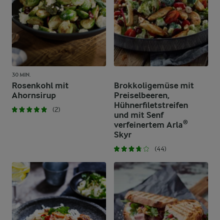
30 MIN.
Rosenkohl mit
Brokkoligemüse mit
Ahornsirup
Preiselbeeren,
Hühnerfiletstreifen
(2)
und mit Senf
verfeinertem Arla®
Skyr
(44)