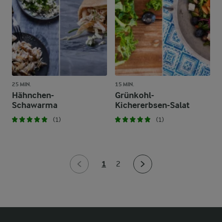
25 MIN.
15 MIN.
Hähnchen-
Grünkohl-
Schawarma
Kichererbsen-Salat
(1)
(1)
1
2