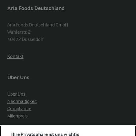
Arla Foods Deutschland
Arla Foods Deutschland GmbH

Wahlerstr. 2

40472 Düsseldorf
Kontakt
Über Uns
Über Uns
Nachhaltigkeit
Compliance
Milchpreis
Arla in anderen Ländern
Ihre Privatsphäre ist uns wichtig