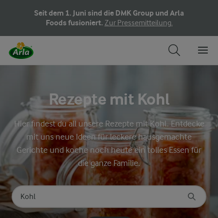
Seit dem 1. Juni sind die DMK Group und Arla
Foods fusioniert.
Zur Pressemitteilung.
Rezepte mit Kohl
Hier findest du all unsere Rezepte mit Kohl. Entdecke
mit uns neue Ideen für leckere hausgemachte
Gerichte und koche noch heute ein tolles Essen für
die ganze Familie.
Nach Kategorie suchen
Geben Sie Suchbegriffe ein