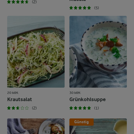
(2)
(5)
20 MIN.
30 MIN.
Krautsalat
Grünkohlsuppe
(2)
(1)
Günstig