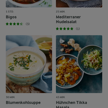
1 STD.
25 MIN.
Bigos
Mediterraner
Nudelsalat
(3)
(1)
30 MIN.
45 MIN.
Blumenkohlsuppe
Hühnchen Tikka
Masala