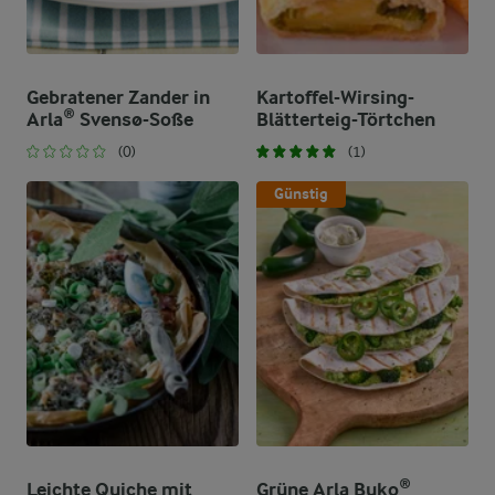
Gebratener Zander in
Kartoffel-Wirsing-
Arla® Svensø-Soße
Blätterteig-Törtchen
(0)
(1)
Günstig
Leichte Quiche mit
Grüne Arla Buko®