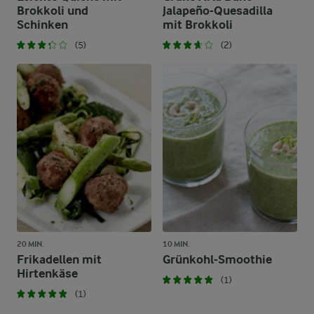
Brokkoli und
Jalapeño-Quesadilla
Schinken
mit Brokkoli
(5)
(2)
20 MIN.
10 MIN.
Frikadellen mit
Grünkohl-Smoothie
Hirtenkäse
(1)
(1)