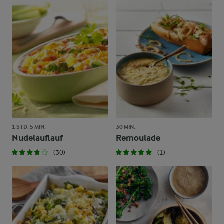
1 STD. 5 MIN.
30 MIN.
Nudelauflauf
Remoulade
(30)
(1)