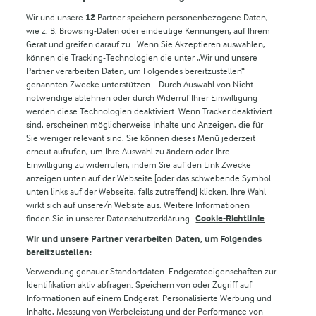
Wir und unsere
12
Partner speichern personenbezogene Daten,
Weitere Arla Websites
wie z. B. Browsing-Daten oder eindeutige Kennungen, auf Ihrem
Gerät und greifen darauf zu . Wenn Sie Akzeptieren auswählen,
können die Tracking-Technologien die unter „Wir und unsere
Castello
Partner verarbeiten Daten, um Folgendes bereitzustellen“
genannten Zwecke unterstützen. . Durch Auswahl von Nicht
Lurpak
notwendige ablehnen oder durch Widerruf Ihrer Einwilligung
Arla Pro
werden diese Technologien deaktiviert. Wenn Tracker deaktiviert
Für unsere Landwirt:innen
sind, erscheinen möglicherweise Inhalte und Anzeigen, die für
Sie weniger relevant sind. Sie können dieses Menü jederzeit
erneut aufrufen, um Ihre Auswahl zu ändern oder Ihre
Einwilligung zu widerrufen, indem Sie auf den Link Zwecke
Folge uns!
anzeigen unten auf der Webseite [oder das schwebende Symbol
unten links auf der Webseite, falls zutreffend] klicken. Ihre Wahl
wirkt sich auf unsere/n Website aus. Weitere Informationen
finden Sie in unserer Datenschutzerklärung.
Cookie-Richtlinie
Wir und unsere Partner verarbeiten Daten, um Folgendes
bereitzustellen:
Verwendung genauer Standortdaten. Endgeräteeigenschaften zur
Identifikation aktiv abfragen. Speichern von oder Zugriff auf
Informationen auf einem Endgerät. Personalisierte Werbung und
© Arla Foods amba 2026
Inhalte, Messung von Werbeleistung und der Performance von