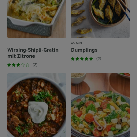
45 MIN.
Wirsing-Shipli-Gratin
Dumplings
mit Zitrone
(2)
(2)