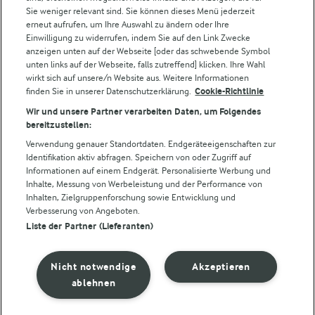
Sie weniger relevant sind. Sie können dieses Menü jederzeit
Lurpak
erneut aufrufen, um Ihre Auswahl zu ändern oder Ihre
Arla Pro
Einwilligung zu widerrufen, indem Sie auf den Link Zwecke
Für unsere Landwirt:innen
anzeigen unten auf der Webseite [oder das schwebende Symbol
unten links auf der Webseite, falls zutreffend] klicken. Ihre Wahl
wirkt sich auf unsere/n Website aus. Weitere Informationen
finden Sie in unserer Datenschutzerklärung.
Cookie-Richtlinie
Folge uns!
Wir und unsere Partner verarbeiten Daten, um Folgendes
bereitzustellen:
Verwendung genauer Standortdaten. Endgeräteeigenschaften zur
Identifikation aktiv abfragen. Speichern von oder Zugriff auf
Informationen auf einem Endgerät. Personalisierte Werbung und
Inhalte, Messung von Werbeleistung und der Performance von
Inhalten, Zielgruppenforschung sowie Entwicklung und
Verbesserung von Angeboten.
Liste der Partner (Lieferanten)
© Arla Foods amba 2026
Cookie Wahl wieder öffnen
Nicht notwendige
Akzeptieren
Datenschutzbestimmungen
ablehnen
Nutzerbedingungen