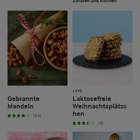
Zutaten und Kochen
2 STD.
Gebrannte
Laktosefreie
Mandeln
Weihnachtsplätzc
hen
(14)
(3)