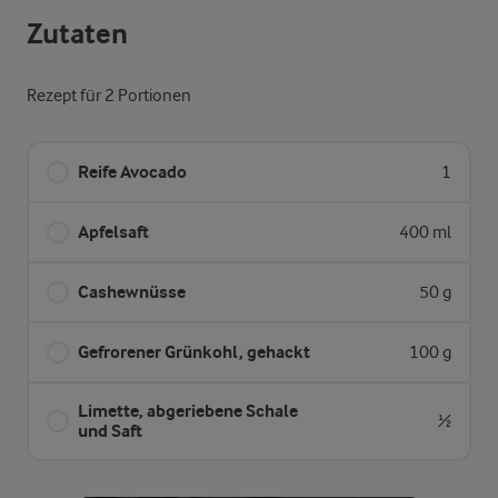
Zutaten
Rezept für 2 Portionen
Reife Avocado
1
Apfelsaft
400 ml
Cashewnüsse
50 g
Gefrorener Grünkohl, gehackt
100 g
Limette, abgeriebene Schale
½
und Saft