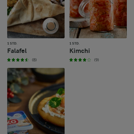
1 STD.
1 STD.
Falafel
Kimchi
(8)
(9)