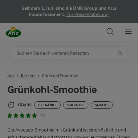
Seit dem 1. Juni sind die DMK Group und Arla
Foods fusioniert.
Zur Pressemitteilung.
Nach Kategorie suchen
Geben Sie Suchbegriffe ein
Arla
Rezepte
Grünkohl-Smoothie
Grünkohl-Smoothie
10 MIN.
GETRÄNKE
SMOOTHIE
SNACKS
(1)
Der Avocado-Smoothie mit Grünkohl ist eine köstliche und
erfrischende Wahl und strotzt nur so vor leuchtenden Farben