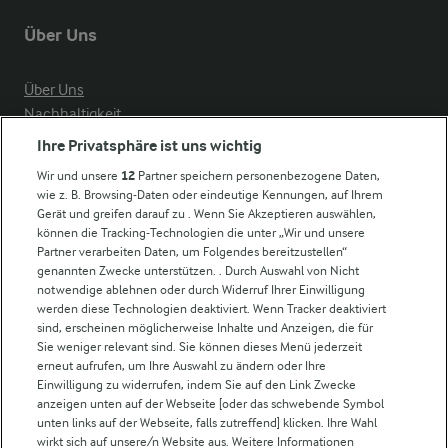
Über Uns
Über Uns
Nachhaltigkeit
Compliance
Ihre Privatsphäre ist uns wichtig
Milchpreis
Wir und unsere
12
Partner speichern personenbezogene Daten,
wie z. B. Browsing-Daten oder eindeutige Kennungen, auf Ihrem
Arla in anderen Ländern
Gerät und greifen darauf zu . Wenn Sie Akzeptieren auswählen,
können die Tracking-Technologien die unter „Wir und unsere
Partner verarbeiten Daten, um Folgendes bereitzustellen“
Weitere Arla Websites
genannten Zwecke unterstützen. . Durch Auswahl von Nicht
notwendige ablehnen oder durch Widerruf Ihrer Einwilligung
werden diese Technologien deaktiviert. Wenn Tracker deaktiviert
Castello
sind, erscheinen möglicherweise Inhalte und Anzeigen, die für
Sie weniger relevant sind. Sie können dieses Menü jederzeit
Lurpak
erneut aufrufen, um Ihre Auswahl zu ändern oder Ihre
Arla Pro
Einwilligung zu widerrufen, indem Sie auf den Link Zwecke
Für unsere Landwirt:innen
anzeigen unten auf der Webseite [oder das schwebende Symbol
unten links auf der Webseite, falls zutreffend] klicken. Ihre Wahl
wirkt sich auf unsere/n Website aus. Weitere Informationen