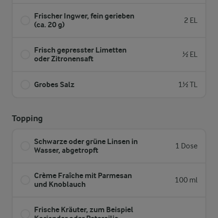
Frischer Ingwer, fein gerieben
2 EL
(ca. 20 g)
Frisch gepresster Limetten
½ EL
oder Zitronensaft
Grobes Salz
1½ TL
Topping
Schwarze oder grüne Linsen in
1 Dose
Wasser, abgetropft
Crème Fraîche mit Parmesan
100 ml
und Knoblauch
Frische Kräuter, zum Beispiel