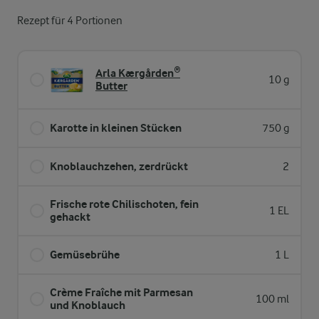
Rezept für 4 Portionen
Arla Kærgården®
10 g
Butter
Karotte in kleinen Stücken
750 g
Knoblauchzehen, zerdrückt
2
Frische rote Chilischoten, fein
1 EL
gehackt
Gemüsebrühe
1 L
Crème Fraîche mit Parmesan
100 ml
und Knoblauch