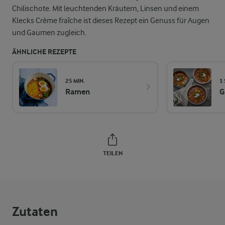
Chilischote. Mit leuchtenden Kräutern, Linsen und einem
Klecks Crème fraîche ist dieses Rezept ein Genuss für Augen
und Gaumen zugleich.
ÄHNLICHE REZEPTE
25 MIN.
1
Ramen
G
TEILEN
Zutaten