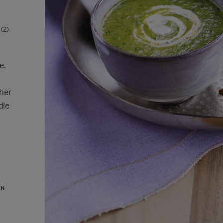
(2)
e.
cher
die
EN