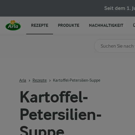
Kartoffel-Petersilien-Suppe
Seit dem 1. 
REZEPTE
PRODUKTE
NACHHALTIGKEIT
Nach Kategorie su
Geben Sie Suchbegrif
Arla
Rezepte
Kartoffel-Petersilien-Suppe
Kartoffel-
Petersilien-
Suppe