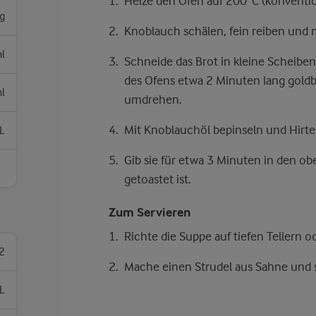
Heize den Ofen auf 200°C (konvention
g
Knoblauch schälen, fein reiben und 
l
Schneide das Brot in kleine Scheiben
des Ofens etwa 2 Minuten lang gold
l
umdrehen.
Mit Knoblauchöl bepinseln und Hirte
L
Gib sie für etwa 3 Minuten in den obe
getoastet ist.
Zum Servieren
Richte die Suppe auf tiefen Tellern o
2
Mache einen Strudel aus Sahne und s
L