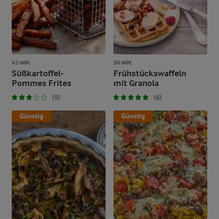
45 MIN.
30 MIN.
Süßkartoffel-
Frühstückswaffeln
Pommes Frites
mit Granola
(5)
(6)
Günstig
Günstig