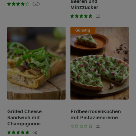
Beeren und
(32)
Minzzucker
(3)
Günstig
Grilled Cheese
Erdbeerrosenkuchen
Sandwich mit
mit Pistaziencreme
Champignons
(0)
(4)