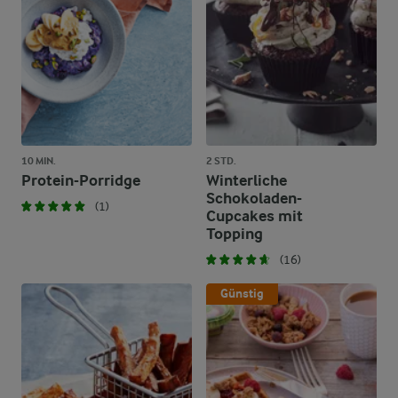
10 MIN.
2 STD.
Protein-Porridge
Winterliche
Schokoladen-
(1)
Cupcakes mit
Topping
(16)
Günstig