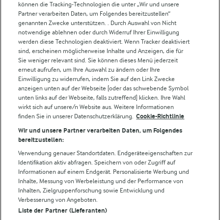
können die Tracking-Technologien die unter „Wir und unsere
Castello
Partner verarbeiten Daten, um Folgendes bereitzustellen“
genannten Zwecke unterstützen. . Durch Auswahl von Nicht
Lurpak
notwendige ablehnen oder durch Widerruf Ihrer Einwilligung
Arla Pro
werden diese Technologien deaktiviert. Wenn Tracker deaktiviert
Für unsere Landwirt:innen
sind, erscheinen möglicherweise Inhalte und Anzeigen, die für
Sie weniger relevant sind. Sie können dieses Menü jederzeit
erneut aufrufen, um Ihre Auswahl zu ändern oder Ihre
Einwilligung zu widerrufen, indem Sie auf den Link Zwecke
Folge uns!
anzeigen unten auf der Webseite [oder das schwebende Symbol
unten links auf der Webseite, falls zutreffend] klicken. Ihre Wahl
wirkt sich auf unsere/n Website aus. Weitere Informationen
finden Sie in unserer Datenschutzerklärung.
Cookie-Richtlinie
Wir und unsere Partner verarbeiten Daten, um Folgendes
bereitzustellen:
Verwendung genauer Standortdaten. Endgeräteeigenschaften zur
Identifikation aktiv abfragen. Speichern von oder Zugriff auf
Informationen auf einem Endgerät. Personalisierte Werbung und
© Arla Foods amba 2026
Inhalte, Messung von Werbeleistung und der Performance von
Cookie Wahl wieder öffnen
Inhalten, Zielgruppenforschung sowie Entwicklung und
Verbesserung von Angeboten.
Liste der Partner (Lieferanten)
Datenschutzbestimmungen