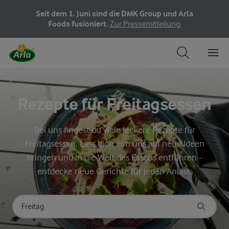
Seit dem 1. Juni sind die DMK Group und Arla
Foods fusioniert.
Zur Pressemitteilung.
Rezepte für Freitagsessen
Bei uns findest du viele leckere Rezepte für
Freitagsessen. Lass dich von uns auf neue Ideen
bringen und in die Welt des Essens entführen -
entdecke neue Gerichte für jeden Anlass.
Nach Kategorie suchen
Geben Sie Suchbegriffe ein