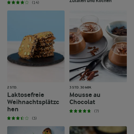
Zutaten und Kochen
(14)
2 STD.
3 STD. 30 MIN.
Laktosefreie
Mousse au
Weihnachtsplätzc
Chocolat
hen
(7)
(3)