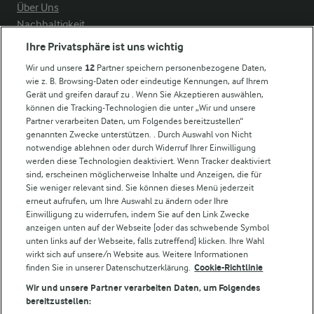
Über Uns
Nachhaltigkeit
Compliance
Ihre Privatsphäre ist uns wichtig
Milchpreis
Wir und unsere
12
Partner speichern personenbezogene Daten,
wie z. B. Browsing-Daten oder eindeutige Kennungen, auf Ihrem
Arla in anderen Ländern
Gerät und greifen darauf zu . Wenn Sie Akzeptieren auswählen,
können die Tracking-Technologien die unter „Wir und unsere
Partner verarbeiten Daten, um Folgendes bereitzustellen“
Weitere Arla Websites
genannten Zwecke unterstützen. . Durch Auswahl von Nicht
notwendige ablehnen oder durch Widerruf Ihrer Einwilligung
werden diese Technologien deaktiviert. Wenn Tracker deaktiviert
Castello
sind, erscheinen möglicherweise Inhalte und Anzeigen, die für
Sie weniger relevant sind. Sie können dieses Menü jederzeit
Lurpak
erneut aufrufen, um Ihre Auswahl zu ändern oder Ihre
Arla Pro
Einwilligung zu widerrufen, indem Sie auf den Link Zwecke
Für unsere Landwirt:innen
anzeigen unten auf der Webseite [oder das schwebende Symbol
unten links auf der Webseite, falls zutreffend] klicken. Ihre Wahl
wirkt sich auf unsere/n Website aus. Weitere Informationen
finden Sie in unserer Datenschutzerklärung.
Cookie-Richtlinie
Folge uns!
Wir und unsere Partner verarbeiten Daten, um Folgendes
bereitzustellen: