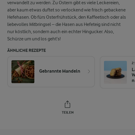
verwandelt zu werden. Zu Ostern gibt es viele Leckereien,
aber kaum etwas duftet so verlockend wie frisch gebackene
Hefehasen. Ob fürs Osterfrühstück, den Kaffeetisch oder als
liebevolles Mitbringsel – die Hasen aus Hefeteig sind nicht
nur köstlich, sondern auch ein echter Hingucker. Also,
Schürze um und los geht’s!
ÄHNLICHE REZEPTE
2
L
Gebrannte Mandeln
W
n
TEILEN