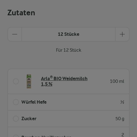
Zutaten
12 Stücke
Für 12 Stück
Arla® BIO Weidemilch
100 ml
1,5 %
Würfel Hefe
½
Zucker
50 g
2