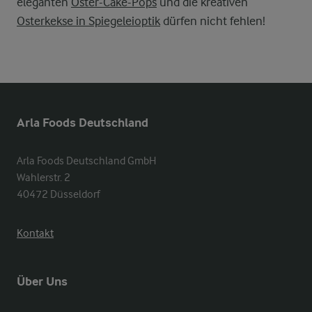
eleganten
Oster-Cake-Pops
und die kreativen
Osterkekse in Spiegeleioptik
dürfen nicht fehlen!
Arla Foods Deutschland
Arla Foods Deutschland GmbH

Wahlerstr. 2

40472 Düsseldorf
Kontakt
Über Uns