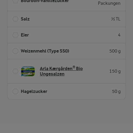
Bourbon-Vanillezucker
Packungen
Salz
½ TL
Eier
4
Weizenmehl (Type 550)
500 g
Arla Kærgården® Bio
150 g
Ungesalzen
Hagelzucker
50 g