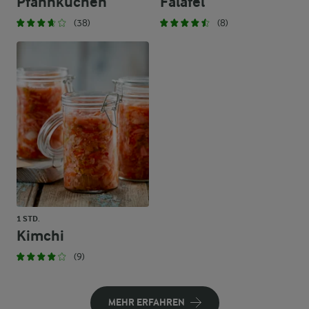
Pfannkuchen
Falafel
(38)
(8)
1 STD.
Kimchi
(9)
MEHR ERFAHREN