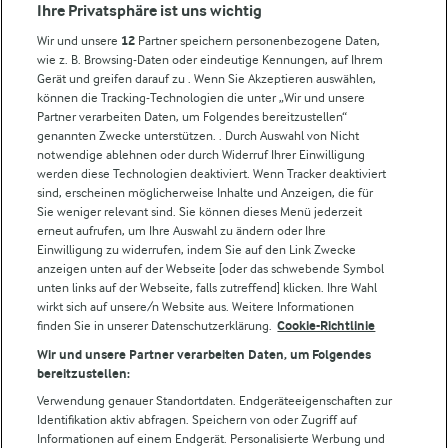
Compliance
Ihre Privatsphäre ist uns wichtig
Milchpreis
Wir und unsere
12
Partner speichern personenbezogene Daten,
wie z. B. Browsing-Daten oder eindeutige Kennungen, auf Ihrem
Arla in anderen Ländern
Gerät und greifen darauf zu . Wenn Sie Akzeptieren auswählen,
können die Tracking-Technologien die unter „Wir und unsere
Partner verarbeiten Daten, um Folgendes bereitzustellen“
Weitere Arla Websites
genannten Zwecke unterstützen. . Durch Auswahl von Nicht
notwendige ablehnen oder durch Widerruf Ihrer Einwilligung
werden diese Technologien deaktiviert. Wenn Tracker deaktiviert
Castello
sind, erscheinen möglicherweise Inhalte und Anzeigen, die für
Sie weniger relevant sind. Sie können dieses Menü jederzeit
Lurpak
erneut aufrufen, um Ihre Auswahl zu ändern oder Ihre
Arla Pro
Einwilligung zu widerrufen, indem Sie auf den Link Zwecke
Für unsere Landwirt:innen
anzeigen unten auf der Webseite [oder das schwebende Symbol
unten links auf der Webseite, falls zutreffend] klicken. Ihre Wahl
wirkt sich auf unsere/n Website aus. Weitere Informationen
finden Sie in unserer Datenschutzerklärung.
Cookie-Richtlinie
Folge uns!
Wir und unsere Partner verarbeiten Daten, um Folgendes
bereitzustellen:
Verwendung genauer Standortdaten. Endgeräteeigenschaften zur
Identifikation aktiv abfragen. Speichern von oder Zugriff auf
Informationen auf einem Endgerät. Personalisierte Werbung und