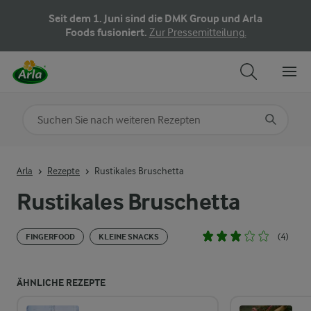
Seit dem 1. Juni sind die DMK Group und Arla
Foods fusioniert.
Zur Pressemitteilung.
Nach Kategorie suchen
Geben Sie Suchbegriffe ein
Arla
Rezepte
Rustikales Bruschetta
Rustikales Bruschetta
(4)
FINGERFOOD
KLEINE SNACKS
ÄHNLICHE REZEPTE