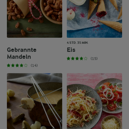
4 STD. 35 MIN.
Gebrannte
Eis
Mandeln
(15)
(14)