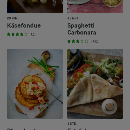
20 MIN.
45 MIN.
Käsefondue
Spaghetti
Carbonara
(3)
(40)
1 STD.