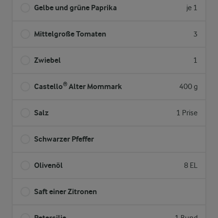
Gelbe und grüne Paprika
je 1
Mittelgroße Tomaten
3
Zwiebel
1
Castello® Alter Mommark
400 g
Salz
1 Prise
Schwarzer Pfeffer
Olivenöl
8 EL
Saft einer Zitronen
Petersilie