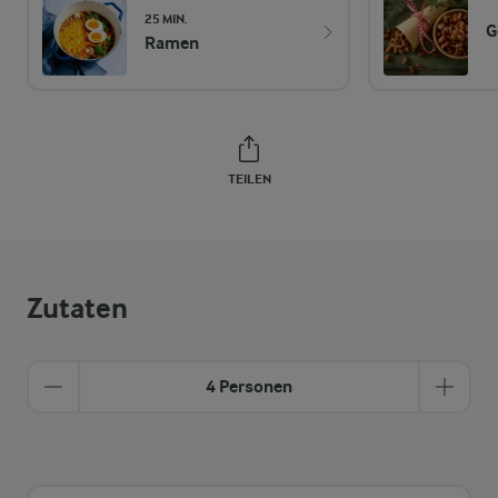
25 MIN.
G
Ramen
TEILEN
Zutaten
4 Personen