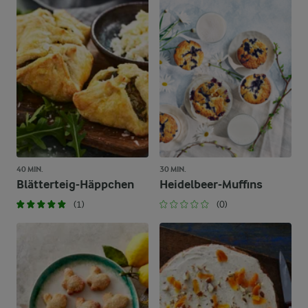
40 MIN.
30 MIN.
Blätterteig-Häppchen
Heidelbeer-Muffins
(1)
(0)