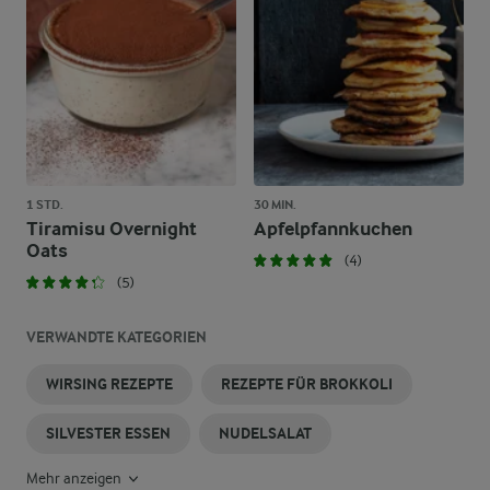
1 STD.
30 MIN.
Tiramisu Overnight
Apfelpfannkuchen
Oats
(4)
(5)
VERWANDTE KATEGORIEN
WIRSING REZEPTE
REZEPTE FÜR BROKKOLI
SILVESTER ESSEN
NUDELSALAT
Mehr anzeigen