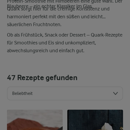
Protein-Smoothie mit Himbeeren eine gute Wahl. Der
Blaubeere – ein echter Klassiker im Glas.
Quark sorgt hier für die cremige Konsistenz und
harmoniert perfekt mit den süßen und leicht
säuerlichen Fruchtnoten.
Ob als Frühstück, Snack oder Dessert – Quark-Rezepte
für Smoothies und Eis sind unkompliziert,
abwechslungsreich und einfach gut.
47
Rezepte gefunden
Beliebtheit
Sortierreihenfolge