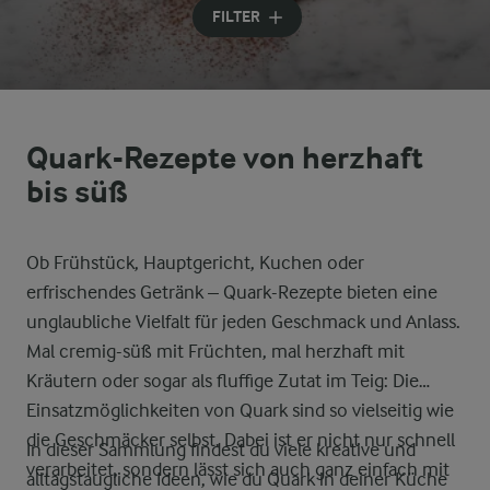
FILTER
Quark-Rezepte von herzhaft
bis süß
Ob Frühstück, Hauptgericht, Kuchen oder
erfrischendes Getränk – Quark-Rezepte bieten eine
unglaubliche Vielfalt für jeden Geschmack und Anlass.
Mal cremig-süß mit Früchten, mal herzhaft mit
Kräutern oder sogar als fluffige Zutat im Teig: Die
Einsatzmöglichkeiten von Quark sind so vielseitig wie
die Geschmäcker selbst. Dabei ist er nicht nur schnell
In dieser Sammlung findest du viele kreative und
verarbeitet, sondern lässt sich auch ganz einfach mit
alltagstaugliche Ideen, wie du Quark in deiner Küche