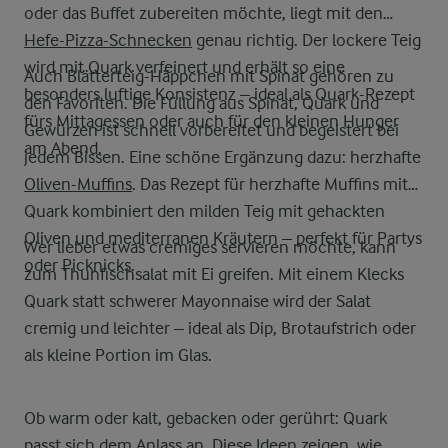
oder das Buffet zubereiten möchte, liegt mit den
Hefe-Pizza-Schnecken
genau richtig. Der lockere Teig
wird mit Quark verfeinert und erhält so eine
Auch Blätterteig-Häppchen mit Spinat gehören zu
besonders luftige Konsistenz – ideal als Quark-Rezept
den Favoriten. Die Füllung aus Spinat, Quark und
fürs Mittagessen oder auch für den kleinen Hunger
Gewürzen ist schnell vorbereitet und begeistert bei
am Abend.
jedem Bissen. Eine schöne Ergänzung dazu: herzhafte
Oliven-Muffins
. Das Rezept für herzhafte Muffins mit
Quark kombiniert den milden Teig mit gehackten
Oliven und mediterranen Kräutern – perfekt für Partys
Wer lieber etwas cremiges servieren möchte, kann
oder Picknicks.
zum Thunfischsalat mit Ei greifen. Mit einem Klecks
Quark statt schwerer Mayonnaise wird der Salat
cremig und leichter – ideal als Dip, Brotaufstrich oder
als kleine Portion im Glas.
Ob warm oder kalt, gebacken oder gerührt: Quark
passt sich dem Anlass an. Diese Ideen zeigen, wie