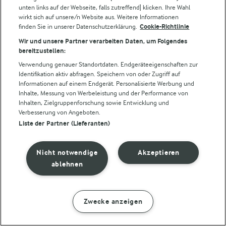
unten links auf der Webseite, falls zutreffend] klicken. Ihre Wahl
wirkt sich auf unsere/n Website aus. Weitere Informationen
finden Sie in unserer Datenschutzerklärung.
Cookie-Richtlinie
Wir und unsere Partner verarbeiten Daten, um Folgendes
bereitzustellen:
Verwendung genauer Standortdaten. Endgeräteeigenschaften zur
Identifikation aktiv abfragen. Speichern von oder Zugriff auf
Informationen auf einem Endgerät. Personalisierte Werbung und
© Arla Foods amba 2026
Inhalte, Messung von Werbeleistung und der Performance von
Cookie Wahl wieder öffnen
Inhalten, Zielgruppenforschung sowie Entwicklung und
Verbesserung von Angeboten.
Liste der Partner (Lieferanten)
Datenschutzbestimmungen
Nutzerbedingungen
Nicht notwendige
Akzeptieren
ablehnen
Impressum
Cookie policy
Zwecke anzeigen