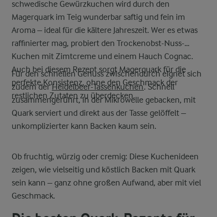
schwedische Gewürzkuchen wird durch den
Magerquark im Teig wunderbar saftig und fein im
Aroma – ideal für die kältere Jahreszeit. Wer es etwas
raffinierter mag, probiert den Trockenobst-Nuss-
Kuchen mit Zimtcreme und einem Hauch Cognac.
Auch bei diesem Rezept sorgt Magerquark für die
Für den schnellen Genuss zwischendurch eignet sich
perfekte Konsistenz, ohne den Geschmack der
zudem der
Heidelbeer-Tassenkuchen
. Schnell
restlichen Zutaten zu überdecken.
zusammengerührt, in der Mikrowelle gebacken, mit
Quark serviert und direkt aus der Tasse gelöffelt –
unkomplizierter kann Backen kaum sein.
Ob fruchtig, würzig oder cremig: Diese Kuchenideen
zeigen, wie vielseitig und köstlich Backen mit Quark
sein kann – ganz ohne großen Aufwand, aber mit viel
Geschmack.