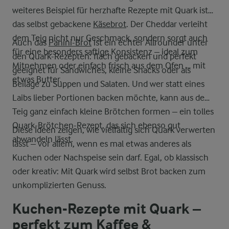
weiteres Beispiel für herzhafte Rezepte mit Quark ist
das selbst gebackene
Käsebrot
. Der Cheddar verleiht
dem Teig nicht nur Geschmack, sondern sorgt auch
Auch das
Panini-Brot
ist ein echter Allrounder unter
für eine besonders saftige Konsistenz – ideal zum
den Quark-Rezepten: flach gebacken und perfekt
Mitnehmen oder einfach frisch aus dem Ofen … mit
geeignet für Sandwiches, kleine Snacks oder als
etwas Butter.
Beilage zu Suppen und Salaten. Und wer statt eines
Laibs lieber Portionen backen möchte, kann aus dem
Teig ganz einfach kleine Brötchen formen – ein tolles
Quark-Brötchen-Rezept, das sich ebenso gut
Diese Ideen zeigen, wie vielfältig sich Quark verwerten
abwandeln lässt.
lässt – vor allem, wenn es mal etwas anderes als
Kuchen oder Nachspeise sein darf. Egal, ob klassisch
oder kreativ: Mit Quark wird selbst Brot backen zum
unkomplizierten Genuss.
Kuchen-Rezepte mit Quark –
perfekt zum Kaffee &