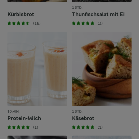
1 STD.
Kürbisbrot
Thunfischsalat mit Ei
(18)
(3)
10 MIN.
1 STD.
Protein-Milch
Käsebrot
(1)
(1)