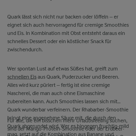
Quark lässt sich nicht nur backen oder löffeln – er
eignet sich auch hervorragend für cremige Smoothies
und Eis. In Kombination mit Obst entsteht daraus ein
schnelles Dessert oder ein köstlicher Snack für
zwischendurch.
Wer spontan Lust auf etwas Süßes hat, greift zum
schnellen Eis
aus Quark, Puderzucker und Beeren.
Alles wird kurz püriert – fertig ist eine cremige
Nascherei, die man auch ohne Eismaschine
zubereiten kann. Auch Smoothies lassen sich mit
Quark wunderbar verfeinern. Der Rhabarber-Smoothie
bringt eine angenehme Säure mit, die durch den
Für alle, die ein bisschen mehr Urlaubsfeeling suchen,
Quark abgerundet wird. Wer es hingegen fruchtig-mild
sind der Mango-Protein-Smoothie oder der Erdbeer-
mag, setzt auf die Kombination aus Banane und