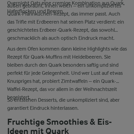
Overnight Oats eine cremige Kombination aus Quark,
außen gebräunt, innen weich – ein unkompliziertes
Haferflocken und Beeren.
Quark-Pfannkuchen-Rezept, das immer passt. Auch
das Trifle mit Erdbeeren hat seinen Platz verdient: ein
geschichtetes Erdbeer-Quark-Rezept, das sowohl
geschmacklich als auch optisch Eindruck macht.
Aus dem Ofen kommen dann kleine Highlights wie das
Rezept für Quark-Muffins mit Heidelbeeren. Sie
bleiben durch den Quark besonders saftig und sind
perfekt für jede Gelegenheit. Und wer Lust auf etwas
Knuspriges hat, probiert Zimtwaffeln – ein Quark-
Waffel-Rezept, das vor allem in der Weihnachtszeit
begeistert.
So entstehen Desserts, die unkompliziert sind, aber
garantiert Eindruck hinterlassen.
Fruchtige Smoothies & Eis-
Ideen mit Quark