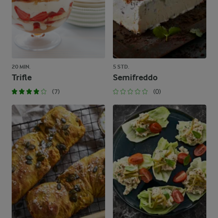
20 MIN.
5 STD.
Trifle
Semifreddo
(7)
(0)