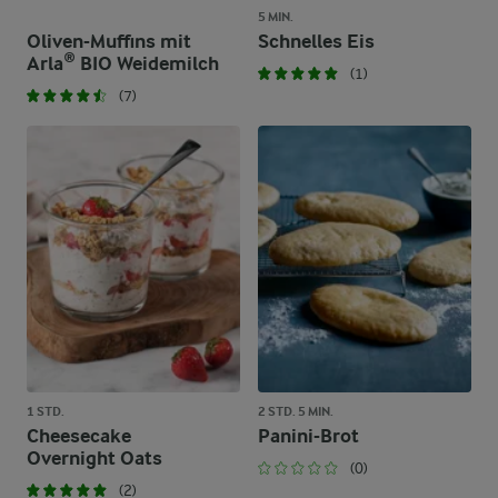
5 MIN.
Oliven-Muffins mit
Schnelles Eis
Arla® BIO Weidemilch
(1)
(7)
1 STD.
2 STD. 5 MIN.
Cheesecake
Panini-Brot
Overnight Oats
(0)
(2)