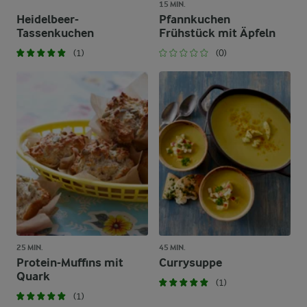
15 MIN.
Heidelbeer-
Pfannkuchen
Tassenkuchen
Frühstück mit Äpfeln
(1)
(0)
25 MIN.
45 MIN.
Protein-Muffins mit
Currysuppe
Quark
(1)
(1)