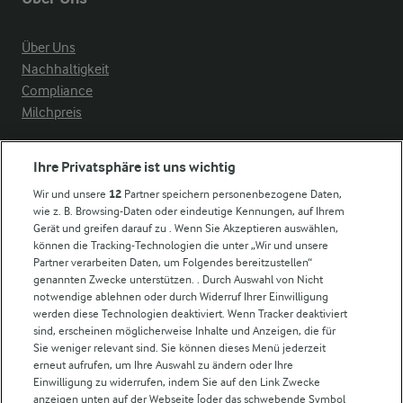
Über Uns
Nachhaltigkeit
Compliance
Milchpreis
Arla in anderen Ländern
Ihre Privatsphäre ist uns wichtig
Wir und unsere
12
Partner speichern personenbezogene Daten,
Weitere Arla Websites
wie z. B. Browsing-Daten oder eindeutige Kennungen, auf Ihrem
Gerät und greifen darauf zu . Wenn Sie Akzeptieren auswählen,
können die Tracking-Technologien die unter „Wir und unsere
Castello
Partner verarbeiten Daten, um Folgendes bereitzustellen“
genannten Zwecke unterstützen. . Durch Auswahl von Nicht
Lurpak
notwendige ablehnen oder durch Widerruf Ihrer Einwilligung
Arla Pro
werden diese Technologien deaktiviert. Wenn Tracker deaktiviert
Für unsere Landwirt:innen
sind, erscheinen möglicherweise Inhalte und Anzeigen, die für
Sie weniger relevant sind. Sie können dieses Menü jederzeit
erneut aufrufen, um Ihre Auswahl zu ändern oder Ihre
Einwilligung zu widerrufen, indem Sie auf den Link Zwecke
Folge uns!
anzeigen unten auf der Webseite [oder das schwebende Symbol