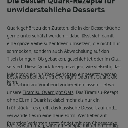
Die besten Quark-Rezepte für
unwiderstehliche Desserts
Quark gehört zu den Zutaten, die in der Dessertküche
gerne unterschätzt werden – dabei lässt sich damit
eine ganze Reihe süßer Ideen umsetzen, die nicht nur
schmecken, sondern auch Abwechslung auf den
Tisch bringen. Ob gebacken, geschichtet oder im Glas
serviert: Diese Quark-Rezepte zeigen, wie vielseitig das
Milchprodukt in süßen Gerichten eingesetzt werden
Besonders beliebt sind Overnight Oats mit Quark, die
kann.
sich schon am Vorabend vorbereiten lassen – etwa
unsere
Tiramisu Overnight Oats
. Das Tiramisu-Rezept
ohne Ei, mit Quark ist dabei mehr als nur ein
Frühstück – es greift das klassische Dessert auf und
verwandelt es in eine neue Form. Wer lieber auf
fruchtige Varianten setzt, findet mit den Cheesecake
Wer es warm mag, wird mit
Apfelpfannkuchen
fündig: