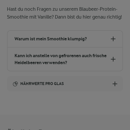
Hast du noch Fragen zu unserem Blaubeer-Protein-
Smoothie mit Vanille? Dann bist du hier genau richtig!
Warum ist mein Smoothie klumpig?
Kann ich anstelle von gefrorenen auch frische
Heidelbeeren verwenden?
NÄHRWERTE PRO GLAS
Brennwert
84 kcal
1,6 g
Ballaststoffe