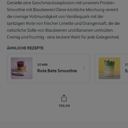
Genieße eine Geschmacksexplosion mit unserem Protein-
Smoothie mit Blaubeeren! Diese köstliche Mischung vereint
die cremige Vollmundigkeit von Vanillequark mit der
spritzigen Note von frischer Limette und Orangensaft, die die
natürliche Süße von Blaubeeren und Bananen umhüllen.
Cremig und fruchtig - eine leckere Wahl für jede Gelegenheit.
ÄHNLICHE REZEPTE
10 MIN.
1
Rote Bete Smoothie
S
TEILEN