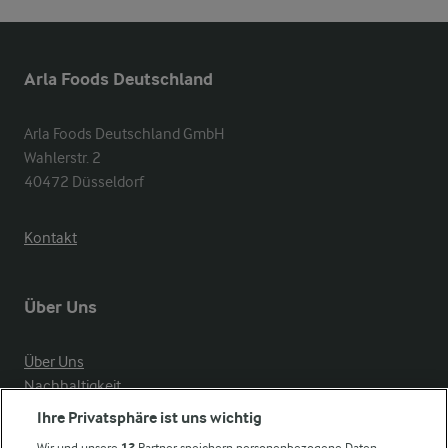
Arla Foods Deutschland
Arla Foods Deutschland GmbH

Wahlerstr. 2

40472 Düsseldorf
Kontakt
Über Uns
Über Uns
Nachhaltigkeit
Compliance
Ihre Privatsphäre ist uns wichtig
Milchpreis
Wir und unsere
12
Partner speichern personenbezogene Daten,