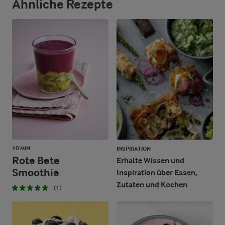
Ähnliche Rezepte
1,3 g
Eiweiß
0,4 g
Fett
18,6 g
Kohlenhydrate
10 MIN.
INSPIRATION
Rote Bete
Erhalte Wissen und
Smoothie
Inspiration über Essen,
Zutaten und Kochen
(1)