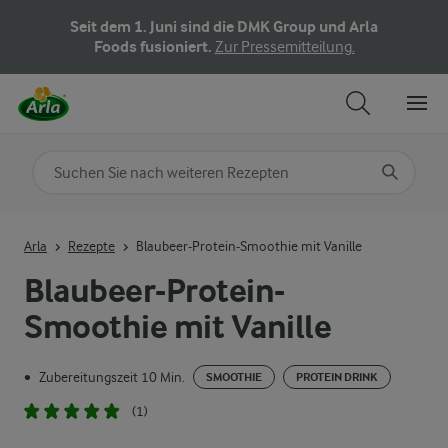
Seit dem 1. Juni sind die DMK Group und Arla
Foods fusioniert.
Zur Pressemitteilung.
Nach Kategorie suchen
Geben Sie Suchbegriffe ein
Arla
Rezepte
Blaubeer-Protein-Smoothie mit Vanille
Blaubeer-Protein-
Smoothie mit Vanille
Zubereitungszeit 10 Min.
•
SMOOTHIE
PROTEIN DRINK
(1)