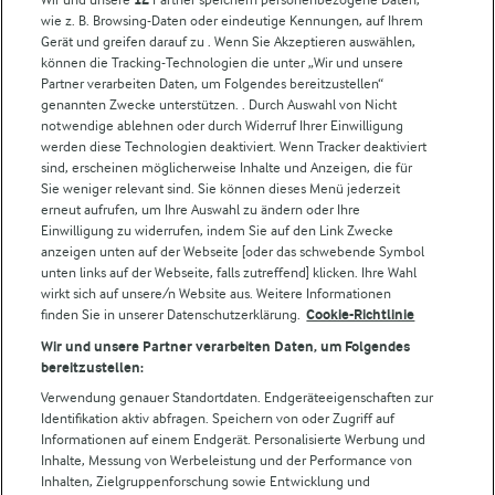
wie z. B. Browsing-Daten oder eindeutige Kennungen, auf Ihrem
Arla in anderen Ländern
Gerät und greifen darauf zu . Wenn Sie Akzeptieren auswählen,
können die Tracking-Technologien die unter „Wir und unsere
Partner verarbeiten Daten, um Folgendes bereitzustellen“
Weitere Arla Websites
genannten Zwecke unterstützen. . Durch Auswahl von Nicht
notwendige ablehnen oder durch Widerruf Ihrer Einwilligung
werden diese Technologien deaktiviert. Wenn Tracker deaktiviert
Castello
sind, erscheinen möglicherweise Inhalte und Anzeigen, die für
Sie weniger relevant sind. Sie können dieses Menü jederzeit
Lurpak
erneut aufrufen, um Ihre Auswahl zu ändern oder Ihre
Arla Pro
Einwilligung zu widerrufen, indem Sie auf den Link Zwecke
Für unsere Landwirt:innen
anzeigen unten auf der Webseite [oder das schwebende Symbol
unten links auf der Webseite, falls zutreffend] klicken. Ihre Wahl
wirkt sich auf unsere/n Website aus. Weitere Informationen
finden Sie in unserer Datenschutzerklärung.
Cookie-Richtlinie
Folge uns!
Wir und unsere Partner verarbeiten Daten, um Folgendes
bereitzustellen:
Verwendung genauer Standortdaten. Endgeräteeigenschaften zur
Identifikation aktiv abfragen. Speichern von oder Zugriff auf
Informationen auf einem Endgerät. Personalisierte Werbung und
Inhalte, Messung von Werbeleistung und der Performance von
Inhalten, Zielgruppenforschung sowie Entwicklung und