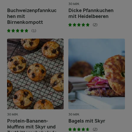
30 MIN.
Buchweizenpfannkuc
Dicke Pfannkuchen
hen mit
mit Heidelbeeren
Birnenkompott
(2)
(1)
30 MIN.
30 MIN.
Protein-Bananen-
Bagels mit Skyr
Muffins mit Skyr und
(2)