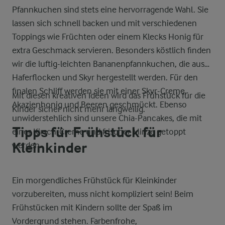
Pfannkuchen sind stets eine hervorragende Wahl. Sie
lassen sich schnell backen und mit verschiedenen
Toppings wie Früchten oder einem Klecks Honig für
extra Geschmack servieren. Besonders köstlich finden
wir die luftig-leichten Bananenpfannkuchen, die aus
Haferflocken und Skyr hergestellt werden. Für den
finalen Schliff werden sie mit einer Skyr-Creme,
Mit diesen kreativen Ideen wird das Frühstück für die
Akazienhonig und Beeren geschmückt. Ebenso
Kinder sicher nicht mehr langweilig.
unwiderstehlich sind unsere Chia-Pancakes, die mit
Tipps für Frühstück für
einer Kirsch-Creme und frischer Minze getoppt
Kleinkinder
werden.
Ein morgendliches Frühstück für Kleinkinder
vorzubereiten, muss nicht kompliziert sein! Beim
Frühstücken mit Kindern sollte der Spaß im
Vordergrund stehen. Farbenfrohe,