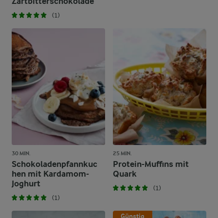
Zartbitterschokolade
(1)
30 MIN.
25 MIN.
Schokoladenpfannkuc
Protein-Muffins mit
hen mit Kardamom-
Quark
Joghurt
(1)
(1)
Günstig