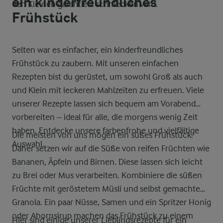
ein kinderfreundliches
den Kleinen garantiert schmecken wird.
Frühstück
Selten war es einfacher, ein kinderfreundliches
Frühstück zu zaubern. Mit unseren einfachen
Rezepten bist du gerüstet, um sowohl Groß als auch
und Klein mit leckeren Mahlzeiten zu erfreuen. Viele
unserer Rezepte lassen sich bequem am Vorabend
vorbereiten – ideal für alle, die morgens wenig Zeit
haben. Entdecke unsere farbenfrohe und vielfältige
Die meisten von uns mögen ein süßes Frühstück.
Auswahl.
Daher setzen wir auf die Süße von reifen Früchten wie
Bananen, Äpfeln und Birnen. Diese lassen sich leicht
zu Brei oder Mus verarbeiten. Kombiniere die süßen
Früchte mit geröstetem Müsli und selbst gemachtem
Granola. Ein paar Nüsse, Samen und ein Spritzer Honig
oder Ahornsirup machen das Frühstück zu einem
Hier sind einige unserer Lieblingsrezepte für ein