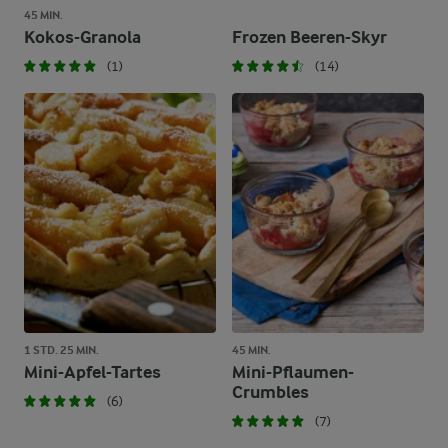
45 MIN.
Kokos-Granola
Frozen Beeren-Skyr
(1)
(14)
1 STD. 25 MIN.
45 MIN.
Mini-Apfel-Tartes
Mini-Pflaumen-
Crumbles
(6)
(7)