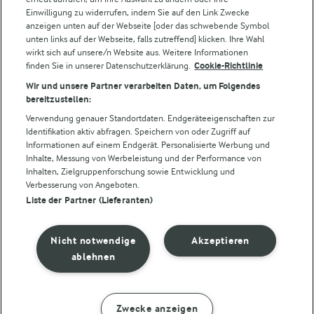
Einwilligung zu widerrufen, indem Sie auf den Link Zwecke
Folge uns!
anzeigen unten auf der Webseite [oder das schwebende Symbol
unten links auf der Webseite, falls zutreffend] klicken. Ihre Wahl
wirkt sich auf unsere/n Website aus. Weitere Informationen
finden Sie in unserer Datenschutzerklärung.
Cookie-Richtlinie
Wir und unsere Partner verarbeiten Daten, um Folgendes
bereitzustellen:
Verwendung genauer Standortdaten. Endgeräteeigenschaften zur
Identifikation aktiv abfragen. Speichern von oder Zugriff auf
Informationen auf einem Endgerät. Personalisierte Werbung und
© Arla Foods amba 2026
Inhalte, Messung von Werbeleistung und der Performance von
Cookie Wahl wieder öffnen
Inhalten, Zielgruppenforschung sowie Entwicklung und
Verbesserung von Angeboten.
Liste der Partner (Lieferanten)
Datenschutzbestimmungen
Nutzerbedingungen
Nicht notwendige
Akzeptieren
ablehnen
Impressum
Cookie policy
Zwecke anzeigen