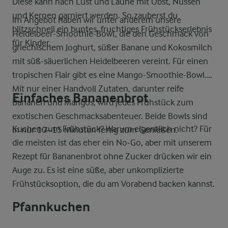
Diese kann nach Lust und Laune mit Obst, Nüssen
und Kernen garniert werden. So zauberst du
Im Angebot haben wir unter anderem unsere
blitzschnell ein buntes, fruchtiges Frühstückserlebnis
Heidelbeer-Smoothie-Bowl, die den Geschmack von
für Kinder.
griechischem Joghurt, süßer Banane und Kokosmilch
mit süß-säuerlichen Heidelbeeren vereint. Für einen
tropischen Flair gibt es eine Mango-Smoothie-Bowl.
Mit nur einer Handvoll Zutaten, darunter reife
Einfaches Bananenbrot
Bananen und Mangos, wird jedes Frühstück zum
exotischen Geschmacksabenteuer. Beide Bowls sind
Kuchen zum Frühstück? Warum eigentlich nicht? Für
in nur 10–15 Minuten fertig zum Genießen.
die meisten ist das eher ein No-Go, aber mit unserem
Rezept für Bananenbrot ohne Zucker drücken wir ein
Auge zu. Es ist eine süße, aber unkomplizierte
Frühstücksoption, die du am Vorabend backen kannst.
Pfannkuchen