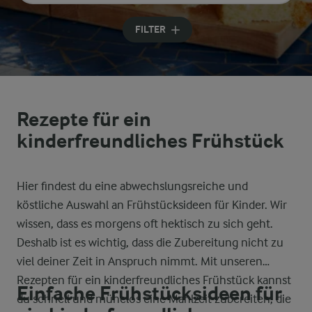
Geben Sie Suchbegriffe ein
FILTER
Rezepte für ein
kinderfreundliches Frühstück
Hier findest du eine abwechslungsreiche und
köstliche Auswahl an Frühstücksideen für Kinder. Wir
wissen, dass es morgens oft hektisch zu sich geht.
Deshalb ist es wichtig, dass die Zubereitung nicht zu
viel deiner Zeit in Anspruch nimmt. Mit unseren
Rezepten für ein kinderfreundliches Frühstück kannst
Einfache Frühstücksideen für
du schnell und mühelos eine Mahlzeit zubereiten, die