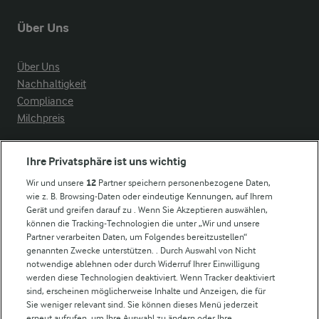
Über Uns
Über Uns
Nachhaltigkeit
Compliance
Milchpreis
Arla in anderen Ländern
Ihre Privatsphäre ist uns wichtig
Wir und unsere
12
Partner speichern personenbezogene Daten,
Weitere Arla Websites
wie z. B. Browsing-Daten oder eindeutige Kennungen, auf Ihrem
Gerät und greifen darauf zu . Wenn Sie Akzeptieren auswählen,
können die Tracking-Technologien die unter „Wir und unsere
Castello
Partner verarbeiten Daten, um Folgendes bereitzustellen“
genannten Zwecke unterstützen. . Durch Auswahl von Nicht
Lurpak
notwendige ablehnen oder durch Widerruf Ihrer Einwilligung
Arla Pro
werden diese Technologien deaktiviert. Wenn Tracker deaktiviert
Für unsere Landwirt:innen
sind, erscheinen möglicherweise Inhalte und Anzeigen, die für
Sie weniger relevant sind. Sie können dieses Menü jederzeit
erneut aufrufen, um Ihre Auswahl zu ändern oder Ihre