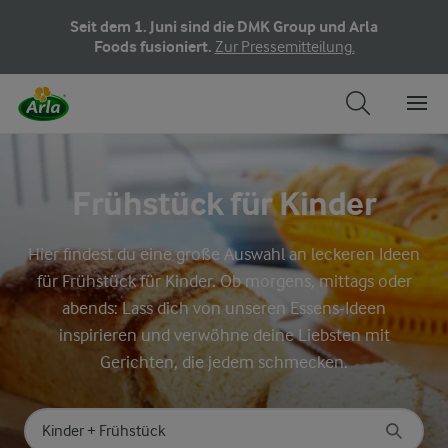
Seit dem 1. Juni sind die DMK Group und Arla
Foods fusioniert.
Zur Pressemitteilung.
Frühstück für Kinder
Hier findest du eine große Auswahl an leckeren Ideen
für Frühstück für Kinder. Ob morgens, mittags oder
abends: Lass dich von unseren Essens-Ideen
inspirieren und verwöhne deine Liebsten mit
Gerichten, die jedem schmecken.
Nach Kategorie suchen