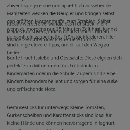
abwechslungsreiche und appetitlich aussehende
Mahlzeiten wecken die Neugier und bringen selbst
den größten Morgenmuffel zum Strahlen. Selbst
Kreativ werden: Verwandle das Frühstück in ein
wenn du morgens nur 15 Minuten Zeit hast, kannst
kleines Kunstwerk, indem du aus Lebensmitteln
du damit ein zauberhaftes Frühstück kreieren. Hier
lustige Gesichter oder kleine Tiere formst.
sind einige clevere Tipps, um dir auf den Weg zu
helfen:
Bunte Fruchtspieße und Obstsalate: Diese eignen sich
perfekt zum Mitnehmen fürs Frühstück im
Kindergarten oder in die Schule. Zudem sind sie bei
Kindern besonders beliebt und sorgen für eine süße
und erfrischende Note.
Gemüsesticks für unterwegs: Kleine Tomaten,
Gurkenscheiben und Karottensticks sind ideal für
kleine Hände und können hervorragend in Joghurt