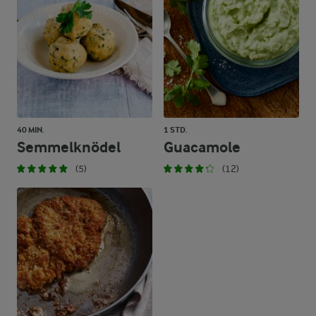
40 MIN.
1 STD.
Semmelknödel
Guacamole
(5)
(12)