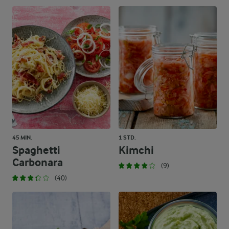
45 MIN.
1 STD.
Spaghetti
Kimchi
Carbonara
(9)
(40)