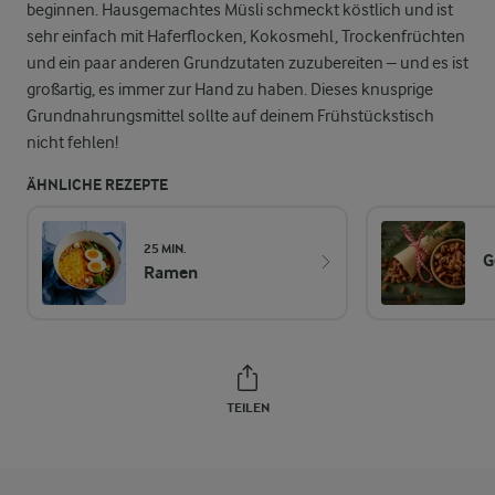
beginnen. Hausgemachtes Müsli schmeckt köstlich und ist
sehr einfach mit Haferflocken, Kokosmehl, Trockenfrüchten
und ein paar anderen Grundzutaten zuzubereiten – und es ist
großartig, es immer zur Hand zu haben. Dieses knusprige
Grundnahrungsmittel sollte auf deinem Frühstückstisch
nicht fehlen!
ÄHNLICHE REZEPTE
25 MIN.
G
Ramen
TEILEN