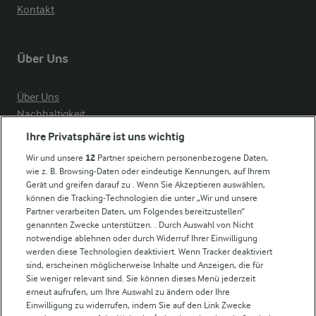
Kontakt
Über Uns
Über Uns
Nachhaltigkeit
Compliance
Ihre Privatsphäre ist uns wichtig
Milchpreis
Wir und unsere
12
Partner speichern personenbezogene Daten,
wie z. B. Browsing-Daten oder eindeutige Kennungen, auf Ihrem
Arla in anderen Ländern
Gerät und greifen darauf zu . Wenn Sie Akzeptieren auswählen,
können die Tracking-Technologien die unter „Wir und unsere
Partner verarbeiten Daten, um Folgendes bereitzustellen“
Weitere Arla Websites
genannten Zwecke unterstützen. . Durch Auswahl von Nicht
notwendige ablehnen oder durch Widerruf Ihrer Einwilligung
werden diese Technologien deaktiviert. Wenn Tracker deaktiviert
Castello
sind, erscheinen möglicherweise Inhalte und Anzeigen, die für
Sie weniger relevant sind. Sie können dieses Menü jederzeit
Lurpak
erneut aufrufen, um Ihre Auswahl zu ändern oder Ihre
Arla Pro
Einwilligung zu widerrufen, indem Sie auf den Link Zwecke
Für unsere Landwirt:innen