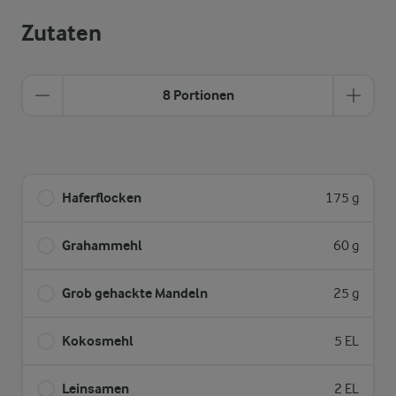
Zutaten
8 Portionen
Haferflocken
175 g
Grahammehl
60 g
Grob gehackte Mandeln
25 g
Kokosmehl
5 EL
Leinsamen
2 EL