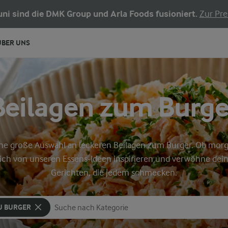
Juni sind die DMK Group und Arla Foods fusioniert.
Zur Pre
ÜBER UNS
Beilagen zum Burge
eine große Auswahl an leckeren Beilagen zum Burger. Ob morg
dich von unseren Essens-Ideen inspirieren und verwöhne dein
Gerichten, die jedem schmecken.
U BURGER
Nach Kategorie suchen