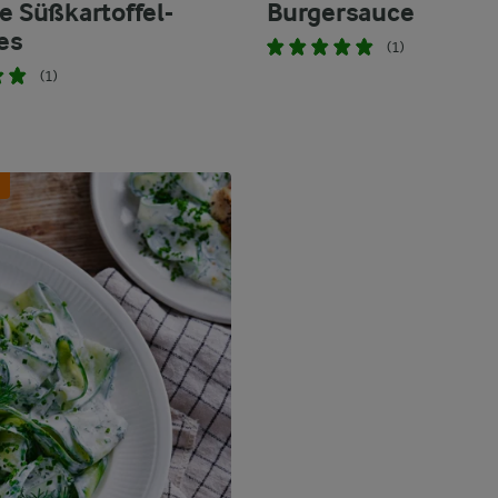
te Süßkartoffel-
Burgersauce
es
(1)
(1)