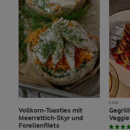
1 STD.
Vollkorn-Toasties mit
Gegril
Meerrettich-Skyr und
Veggie
Forellenfilets