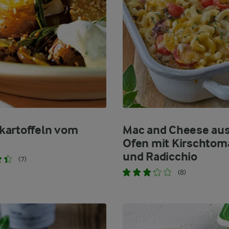
artoffeln vom
Mac and Cheese au
Ofen mit Kirschtom
und Radicchio
(7)
(8)