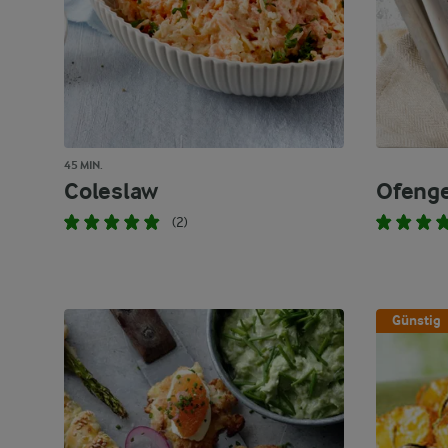
45 MIN.
Coleslaw
Ofeng
(2)
Günstig