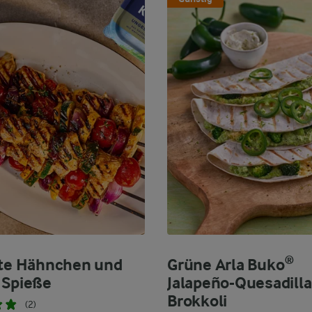
lte Hähnchen und
Grüne Arla Buko®
 Spieße
Jalapeño-Quesadilla
Brokkoli
(2)