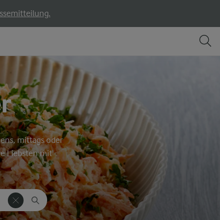
ssemitteilung.
r
ens, mittags oder
e Liebsten mit