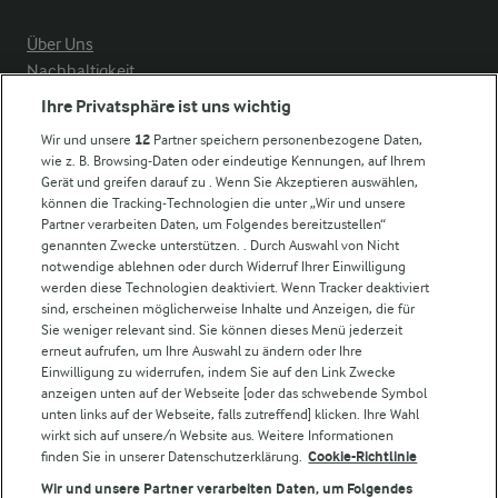
Über Uns
Nachhaltigkeit
Compliance
Ihre Privatsphäre ist uns wichtig
Milchpreis
Wir und unsere
12
Partner speichern personenbezogene Daten,
wie z. B. Browsing-Daten oder eindeutige Kennungen, auf Ihrem
Arla in anderen Ländern
Gerät und greifen darauf zu . Wenn Sie Akzeptieren auswählen,
können die Tracking-Technologien die unter „Wir und unsere
Partner verarbeiten Daten, um Folgendes bereitzustellen“
Weitere Arla Websites
genannten Zwecke unterstützen. . Durch Auswahl von Nicht
notwendige ablehnen oder durch Widerruf Ihrer Einwilligung
werden diese Technologien deaktiviert. Wenn Tracker deaktiviert
Castello
sind, erscheinen möglicherweise Inhalte und Anzeigen, die für
Sie weniger relevant sind. Sie können dieses Menü jederzeit
Lurpak
erneut aufrufen, um Ihre Auswahl zu ändern oder Ihre
Arla Pro
Einwilligung zu widerrufen, indem Sie auf den Link Zwecke
Für unsere Landwirt:innen
anzeigen unten auf der Webseite [oder das schwebende Symbol
unten links auf der Webseite, falls zutreffend] klicken. Ihre Wahl
wirkt sich auf unsere/n Website aus. Weitere Informationen
finden Sie in unserer Datenschutzerklärung.
Cookie-Richtlinie
Folge uns!
Wir und unsere Partner verarbeiten Daten, um Folgendes