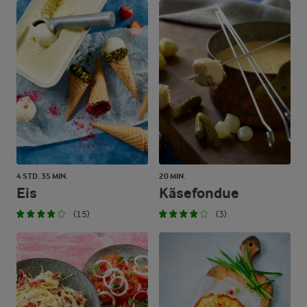
4 STD. 35 MIN.
20 MIN.
Eis
Käsefondue
(15)
(3)