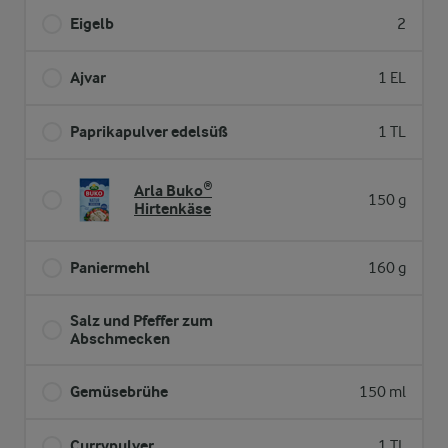
Eigelb
2
Ajvar
1 EL
Paprikapulver edelsüß
1 TL
Arla Buko®
150 g
Hirtenkäse
Paniermehl
160 g
Salz und Pfeffer zum
Abschmecken
Gemüsebrühe
150 ml
Currypulver
1 TL