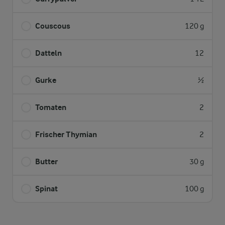
Couscous
120 g
Datteln
12
Gurke
½
Tomaten
2
Frischer Thymian
2
Butter
30 g
Spinat
100 g