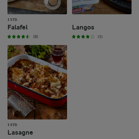
1 STD.
Falafel
Langos
(8)
(5)
1 STD.
Lasagne