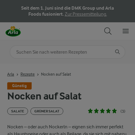
Seit dem 1. Juni sind die DMK Group und Arla
Foods fusioniert.
Zur Pressemitteilung.
Nach Kategorie suchen
Geben Sie Suchbegriffe ein
Arla
Rezepte
Nocken auf Salat
Günstig
Nocken auf Salat
(3)
SALATE
GRÜNER SALAT
Nocken – oder auch Nockerln – eignen sich immer perfekt
als Hauptspeise oder auch als Beilage, da sie sich mit nahezu