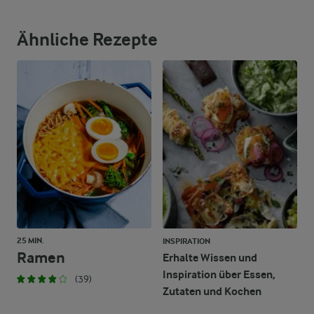
51 g
Fett
Ähnliche Rezepte
79 g
Kohlenhydrate
25 MIN.
INSPIRATION
Ramen
Erhalte Wissen und
Inspiration über Essen,
(39)
Zutaten und Kochen