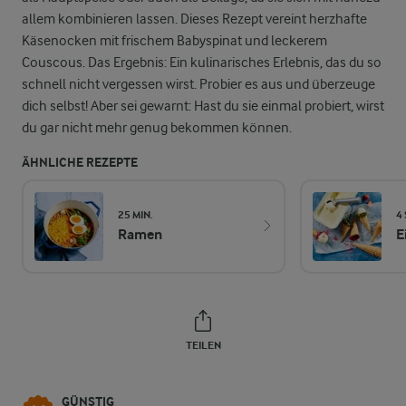
allem kombinieren lassen. Dieses Rezept vereint herzhafte
Käsenocken mit frischem Babyspinat und leckerem
Couscous. Das Ergebnis: Ein kulinarisches Erlebnis, das du so
schnell nicht vergessen wirst. Probier es aus und überzeuge
dich selbst! Aber sei gewarnt: Hast du sie einmal probiert, wirst
du gar nicht mehr genug bekommen können.
ÄHNLICHE REZEPTE
25 MIN.
4 
Ramen
E
TEILEN
GÜNSTIG