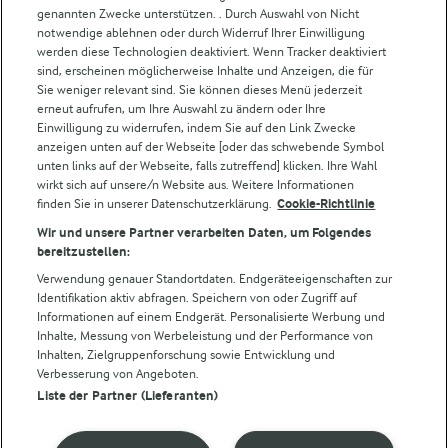
Weitere Arla Websites
genannten Zwecke unterstützen. . Durch Auswahl von Nicht
notwendige ablehnen oder durch Widerruf Ihrer Einwilligung
werden diese Technologien deaktiviert. Wenn Tracker deaktiviert
Castello
sind, erscheinen möglicherweise Inhalte und Anzeigen, die für
Sie weniger relevant sind. Sie können dieses Menü jederzeit
Lurpak
erneut aufrufen, um Ihre Auswahl zu ändern oder Ihre
Arla Pro
Einwilligung zu widerrufen, indem Sie auf den Link Zwecke
Für unsere Landwirt:innen
anzeigen unten auf der Webseite [oder das schwebende Symbol
unten links auf der Webseite, falls zutreffend] klicken. Ihre Wahl
wirkt sich auf unsere/n Website aus. Weitere Informationen
finden Sie in unserer Datenschutzerklärung.
Cookie-Richtlinie
Folge uns!
Wir und unsere Partner verarbeiten Daten, um Folgendes
bereitzustellen:
Verwendung genauer Standortdaten. Endgeräteeigenschaften zur
Identifikation aktiv abfragen. Speichern von oder Zugriff auf
Informationen auf einem Endgerät. Personalisierte Werbung und
Inhalte, Messung von Werbeleistung und der Performance von
Inhalten, Zielgruppenforschung sowie Entwicklung und
Verbesserung von Angeboten.
Liste der Partner (Lieferanten)
© Arla Foods amba 2026
Cookie Wahl wieder öffnen