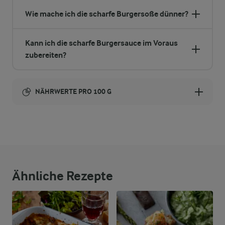
Wie mache ich die scharfe Burgersoße dünner?
Kann ich die scharfe Burgersauce im Voraus
zubereiten?
NÄHRWERTE PRO 100 G
Brennwert
181 kcal
0,7 g
Ballaststoffe
Ähnliche Rezepte
1,9 g
Eiweiß
17,3 g
Fett