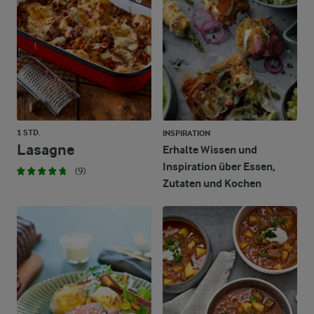
4,9 g
Kohlenhydrate
1 STD.
INSPIRATION
Lasagne
Erhalte Wissen und
Inspiration über Essen,
(9)
Zutaten und Kochen