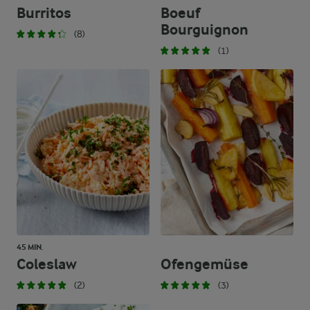
Burritos
Boeuf
Bourguignon
(8)
(1)
45 MIN.
Coleslaw
Ofengemüse
(2)
(3)