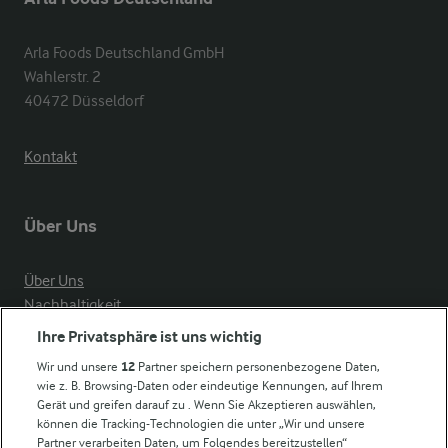
Arla Foods Deutschland GmbH

Wahlerstr. 2

40472 Düsseldorf
Kontakt
Über Uns
Über Uns
Nachhaltigkeit
Compliance
Ihre Privatsphäre ist uns wichtig
Milchpreis
Wir und unsere
12
Partner speichern personenbezogene Daten,
wie z. B. Browsing-Daten oder eindeutige Kennungen, auf Ihrem
Arla in anderen Ländern
Gerät und greifen darauf zu . Wenn Sie Akzeptieren auswählen,
können die Tracking-Technologien die unter „Wir und unsere
Partner verarbeiten Daten, um Folgendes bereitzustellen“