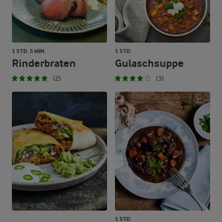
1 STD. 5 MIN.
1 STD.
Rinderbraten
Gulaschsuppe
(2)
(3)
1 STD.