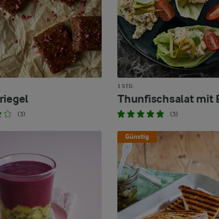
1 STD.
riegel
Thunfischsalat mit 
(3)
(3)
Günstig