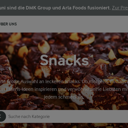
Juni sind die DMK Group und Arla Foods fusioniert.
Zur Pre
ÜBER UNS
Snacks
eine große Auswahl an leckeren Snacks. Ob morgens, mittags 
en Essens-Ideen inspirieren und verwöhne deine Liebsten mit
jedem schmecken.
Nach Kategorie suchen