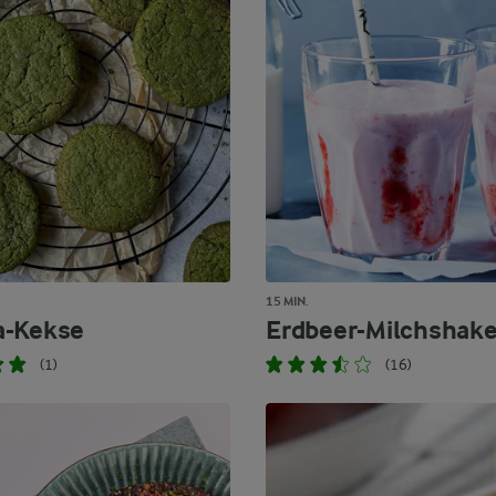
15 MIN.
a-Kekse
Erdbeer-Milchshak
(1)
(16)