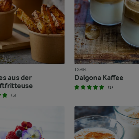
10 MIN.
s aus der
Dalgona Kaffee
ftfritteuse
(1)
(3)