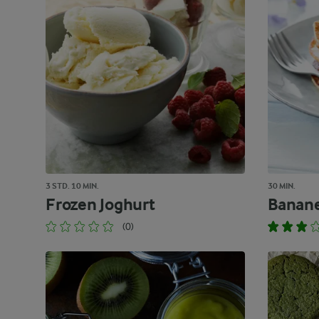
3 STD. 10 MIN.
30 MIN.
Frozen Joghurt
Banan
(0)