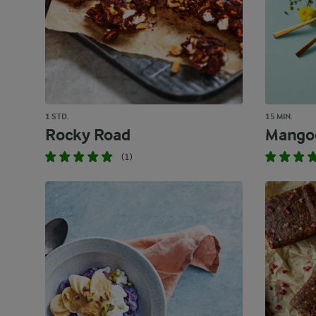
1 STD.
15 MIN.
Rocky Road
Mango
(1)