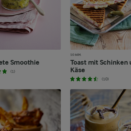
10 MIN.
ete Smoothie
Toast mit Schinken
Käse
(1)
(10)