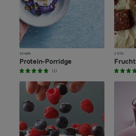
10 MIN.
1 STD.
Protein-Porridge
Frucht
(1)