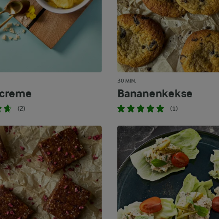
30 MIN.
creme
Bananenkekse
(2)
(1)