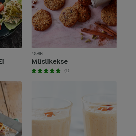
45 MIN.
Ei
Müslikekse
(1)