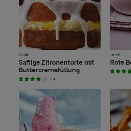
50 MIN.
10 MIN.
Saftige Zitronentorte mit
Rote B
Buttercremefüllung
(6)