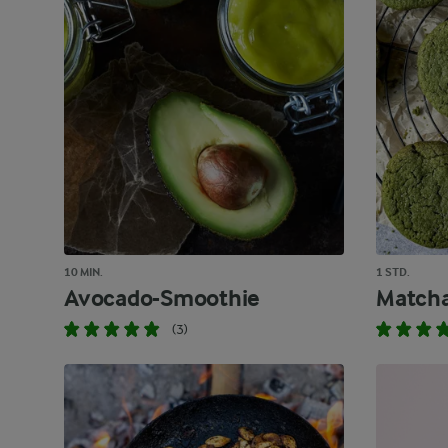
10 MIN.
1 STD.
Avocado-Smoothie
Match
(3)