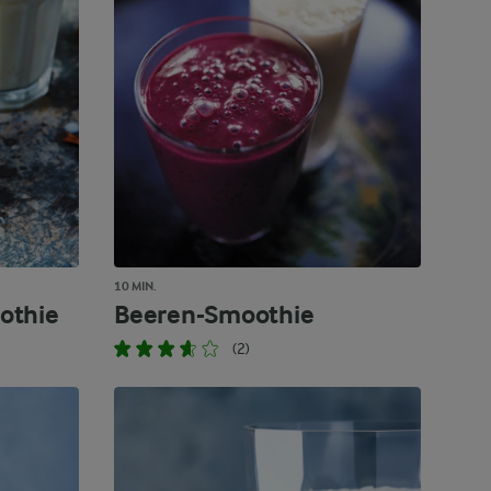
10 MIN.
othie
Beeren-Smoothie
(2)