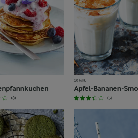
10 MIN.
enpfannkuchen
Apfel-Bananen-Smo
(8)
(5)