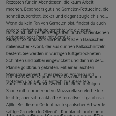
Rezepten für ein Abendessen, die kaum Arbeit
machen. Besonders gut sind Garnelen-Fettuccine, die
schnell zubereitet, lecker und elegant zugleich sind.
Wenn du kein Fan von Garnelen bist, findest du auch
andere einfache Nudelgerichte wie die pasta
Du suchst nach einem eleganten und doch einfachen
carbonara oder Pasta mit Gemüse.
Rezept? Saltimbocca alla Romana ist ein klassischer
italienischer Favorit, der aus dünnen Kalbsschnitzeln
besteht. Sie werden in würzigen luftgetrockneten
Schinken und Salbei eingewickelt und dann in der
Pfanne goldbraun gebraten. Mit einer leichten
Weinsoße serviert, ist es reich an Aromen und
Für etwas Käsiges, probiere Mozzarella-Hähnchen.
trotzdem unglaublich einfach zuzubereiten.
Zarte Hähnchenbrüste werden in einer cremigen
Sauce mit schmelzendem Mozzarella serviert. Eine
leichte, aber schmackhafte Alternative ist gambas al
Ajillo. Bei diesem Gericht nach spanischer Art werden
saftige Garnelen in Olivenöl, Knoblauch und einem