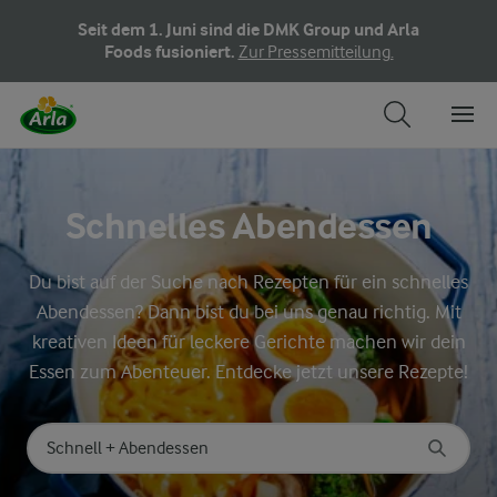
Seit dem 1. Juni sind die DMK Group und Arla
Foods fusioniert.
Zur Pressemitteilung.
Schnelles Abendessen
Du bist auf der Suche nach Rezepten für ein schnelles
Abendessen? Dann bist du bei uns genau richtig. Mit
kreativen Ideen für leckere Gerichte machen wir dein
Essen zum Abenteuer. Entdecke jetzt unsere Rezepte!
Nach Kategorie suchen
Geben Sie Suchbegriffe ein