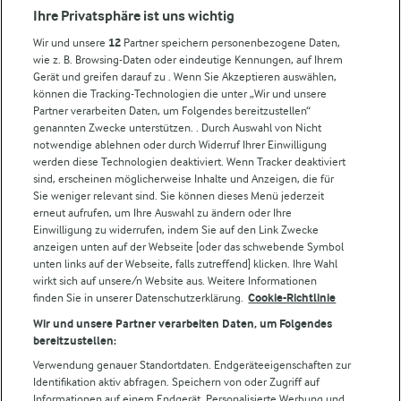
Ihre Privatsphäre ist uns wichtig
Wir und unsere
12
Partner speichern personenbezogene Daten,
Weitere Arla Websites
wie z. B. Browsing-Daten oder eindeutige Kennungen, auf Ihrem
Gerät und greifen darauf zu . Wenn Sie Akzeptieren auswählen,
können die Tracking-Technologien die unter „Wir und unsere
Castello
Partner verarbeiten Daten, um Folgendes bereitzustellen“
genannten Zwecke unterstützen. . Durch Auswahl von Nicht
Lurpak
notwendige ablehnen oder durch Widerruf Ihrer Einwilligung
Arla Pro
werden diese Technologien deaktiviert. Wenn Tracker deaktiviert
Für unsere Landwirt:innen
sind, erscheinen möglicherweise Inhalte und Anzeigen, die für
Sie weniger relevant sind. Sie können dieses Menü jederzeit
erneut aufrufen, um Ihre Auswahl zu ändern oder Ihre
Einwilligung zu widerrufen, indem Sie auf den Link Zwecke
Folge uns!
anzeigen unten auf der Webseite [oder das schwebende Symbol
unten links auf der Webseite, falls zutreffend] klicken. Ihre Wahl
wirkt sich auf unsere/n Website aus. Weitere Informationen
finden Sie in unserer Datenschutzerklärung.
Cookie-Richtlinie
Wir und unsere Partner verarbeiten Daten, um Folgendes
bereitzustellen:
Verwendung genauer Standortdaten. Endgeräteeigenschaften zur
Identifikation aktiv abfragen. Speichern von oder Zugriff auf
Informationen auf einem Endgerät. Personalisierte Werbung und