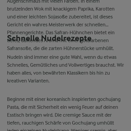
Augenschmaus mit vielen Farben. In einem
brutzelnden Wok mit knackigem Paprika, Karotten
und einer leichten Sojasoße zubereitet, ist dieses
Gericht ein wahres Meisterwerk der schnellen
Pfannengerichte. Das Safran-Hühnchen bietet ein
Schnelle Nudelrezepte
tiefes, duftendes Aroma mit einer goldfarbenen
Safransoße, die die zarten Hühnerstücke umhüllt.
Nudeln sind immer eine gute Wahl, wenn du etwas
Schnelles, Gemütliches und Vollwertiges brauchst. Wir
haben alles, von bewährten Klassikern bis hin zu
kreativen Varianten.
Beginne mit einer koreanisch inspirierten gochujang
Pasta, die mit Sicherheit ein wenig Feuer auf deinen
Esstisch bringen wird. Die cremige Sauce mit der
tiefen, rauchigen Schärfe von Gochujang umhüllt
jeden einzelnen Nudelstrang. Weniger cremig, aber