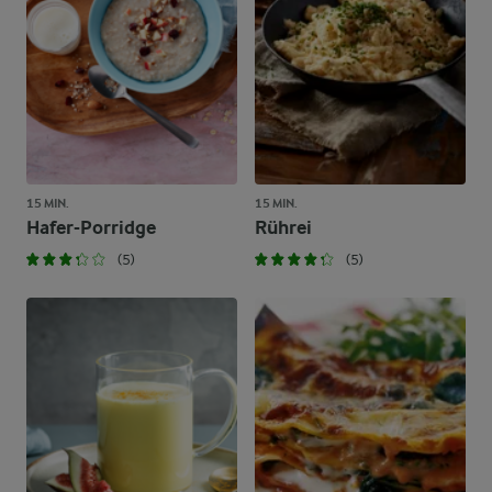
15 MIN.
15 MIN.
Hafer-Porridge
Rührei
(5)
(5)