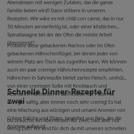
Abendessen mit wenigen Zutaten, das die ganze
Familie lieben wird? Dann stöbere in unseren
Rezepten. Wie wäre es mit chilli con carne, das in nur
30 Minuten servierfertig ist, oder einer köstlichen
Spinatlasagne bei der der Ofen die meiste Arbeit
übernimmt?
Probiere diese gebackenen Nachos oder im Ofen
gebackenen Hähnchenflügel, bei denen jeder von
seinem Platz am Tisch aus zugreifen kann. Wir können
auch ein paar cremige Hähnchenrezepte empfehlen.
Hähnchen in Sahnesoße bietet zartes Fleisch, umhüllt
von einer cremigen Soße mit Knoblauch und
Schnelle Dinner-Rezepte für
Rosmarin. Hähnchen in Sahnesoße mit Pilzen ist
zwei
weniger saftig, aber immer noch sehr cremig! Es hat
eine Mischung aus würzigen und umami Aromen von
Crème fraîche und Pilzen, begleitet von Reis, der die
Du brauchst ein Abendessen für zwei, hast aber nur
Aromen aufsaugt.
wenig Zeit? Wir sind für dich da mit unseren schnellen