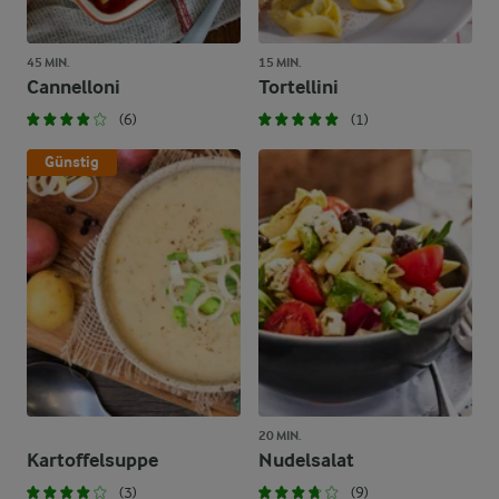
45 MIN.
15 MIN.
Cannelloni
Tortellini
(6)
(1)
Günstig
20 MIN.
Kartoffelsuppe
Nudelsalat
(3)
(9)