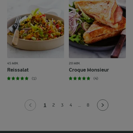
45 MIN.
20 MIN.
Reissalat
Croque Monsieur
(1)
(4)
1
2
3
4
...
8