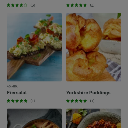
(3)
(2)
45 MIN.
Eiersalat
Yorkshire Puddings
(1)
(1)