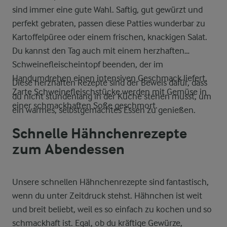
sind immer eine gute Wahl. Saftig, gut gewürzt und
perfekt gebraten, passen diese Patties wunderbar zu
Kartoffelpüree oder einem frischen, knackigen Salat.
Du kannst den Tag auch mit einem herzhaften
Schweinefleischeintopf beenden, der im
Handumdrehen einen intensiven Geschmack liefert.
Diese herzhaften Rezepte sind der Beweis dafür, dass
Zarte Schweinefleischstücke werden mit Gemüse in
du nicht stundenlang in der Küche stehen musst, um
einer schmackhaften Soße geschmort.
ein warmes, selbstgemachtes Essen zu genießen.
Schnelle Hähnchenrezepte
zum Abendessen
Unsere schnellen Hähnchenrezepte sind fantastisch,
wenn du unter Zeitdruck stehst. Hähnchen ist weit
und breit beliebt, weil es so einfach zu kochen und so
schmackhaft ist. Egal, ob du kräftige Gewürze,