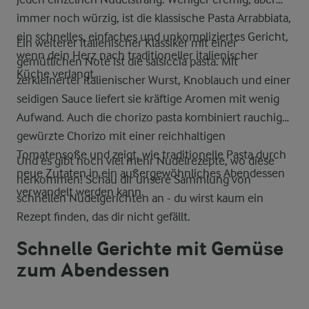
immer noch würzig, ist die klassische Pasta Arrabbiata,
ein schnelles, einfaches und unkompliziertes Gericht,
Ein weiterer italienischer Klassiker mit einer
wenn dein Herz nach traditioneller italienischer
gemütlichen Note ist die salsiccia pasta. Mit
Küche verlangt.
zerkleinerter italienischer Wurst, Knoblauch und einer
seidigen Sauce liefert sie kräftige Aromen mit wenig
Aufwand. Auch die chorizo pasta kombiniert rauchige,
gewürzte Chorizo mit einer reichhaltigen
Tomatensoße und zeigt, wie traditionelle Pasta durch
Und es gibt noch viel mehr Nudelrezepte, wo diese
neue Zutaten in ein außergewöhnliches Abendessen
herkommen! Schau dir unsere Sammlung von
verwandelt werden kann.
schnellen Nudelgerichten an - du wirst kaum ein
Rezept finden, das dir nicht gefällt.
Schnelle Gerichte mit Gemüse
zum Abendessen