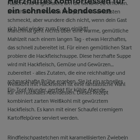
Herzhaftes Komfortessen für
Hauch Chili angebraten, um die Schärfe zu erhöhen.
ein schnelles Abendessen
Entscheide dich für das Rezept, das dir am besten
schmeckt, aber wundere dich nicht, wenn dein Gast
sich bald wieder zum Essen einlädt!
Manchmal geht nichts über eine warme, gemütliche
Mahlzeit nach einem langen Tag - etwas Herzhaftes,
das schnell zubereitet ist. Für einen gemütlichen Start
probiere die Hackfleischsuppe. Diese herzhafte Suppe
wird mit Hackfleisch, Gemüse und Gewürzen
zubereitet - alles Zutaten, die eine reichhaltige und
schmackhafte Brühe ergeben. Sie ist ein schnelles
Weißkohl mit Hackfleisch ist eine fantastische Wahl
Ein-Topf-Wunder, perfekt für kühle Abende.
für ein rustikales Abendessen. Dieses Rezept
kombiniert zarten Weißkohl mit gewürztem
Hackfleisch. Es kann mit einer Schaufel cremigem
Kartoffelpüree serviert werden.
Rindfleischpastetchen mit karamellisierten Zwiebeln