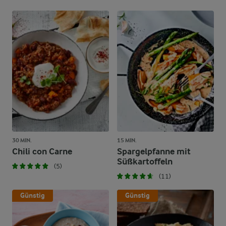
30 MIN.
15 MIN.
Chili con Carne
Spargelpfanne mit
Süßkartoffeln
(5)
(11)
Günstig
Günstig