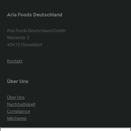
Arla Foods Deutschland
Arla Foods Deutschland GmbH

Wahlerstr. 2

40472 Düsseldorf
Kontakt
Über Uns
Über Uns
Nachhaltigkeit
Compliance
Milchpreis
Arla in anderen Ländern