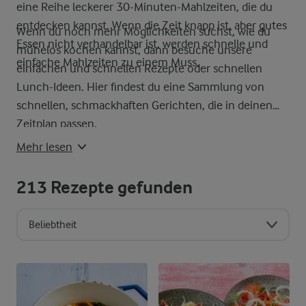
eine Reihe leckerer 30-Minuten-Mahlzeiten, die du
entdecken kannst. Wenn die Zeit knapp ist, aber gutes
Wenn du noch mehr Möglichkeiten suchst, wie du
Essen nicht verhandelbar ist, werden schnelle und
mühelos kochen kannst, dann besuche unsere
einfache Mahlzeiten zu einem Muss.
einfachen und schnellen Rezepte oder schnellen
Lunch-Ideen. Hier findest du eine Sammlung von
schnellen, schmackhaften Gerichten, die in deinen
Zeitplan passen.
Mehr lesen
213
Rezepte gefunden
Beliebtheit
Sortierreihenfolge