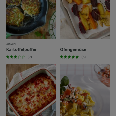
30 MIN.
Kartoffelpuffer
Ofengemüse
(7)
(3)