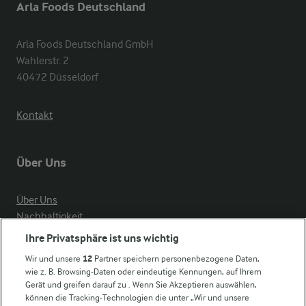
Arla Foods Deutschland
Arla Foods Deutschland GmbH

Wahlerstr. 2

40472 Düsseldorf
Kontakt
Über Uns
Über Uns
Nachhaltigkeit
Compliance
Ihre Privatsphäre ist uns wichtig
Milchpreis
Wir und unsere
12
Partner speichern personenbezogene Daten,
wie z. B. Browsing-Daten oder eindeutige Kennungen, auf Ihrem
Arla in anderen Ländern
Gerät und greifen darauf zu . Wenn Sie Akzeptieren auswählen,
können die Tracking-Technologien die unter „Wir und unsere