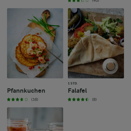
(40)
1 STD.
Pfannkuchen
Falafel
(38)
(8)