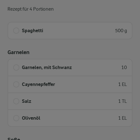
Rezept für 4 Portionen
Spaghetti
500 g
Garnelen
Garnelen, mit Schwanz
10
Cayennepfeffer
1 EL
Salz
1 TL
Olivenöl
1 EL
Soße