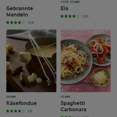
4 STD. 35 MIN.
Gebrannte
Eis
Mandeln
(15)
(14)
20 MIN.
45 MIN.
Käsefondue
Spaghetti
Carbonara
(3)