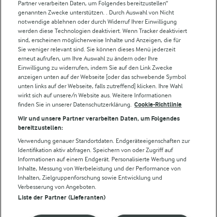
Partner verarbeiten Daten, um Folgendes bereitzustellen“
Weitere Arla Websites
genannten Zwecke unterstützen. . Durch Auswahl von Nicht
notwendige ablehnen oder durch Widerruf Ihrer Einwilligung
werden diese Technologien deaktiviert. Wenn Tracker deaktiviert
Castello
sind, erscheinen möglicherweise Inhalte und Anzeigen, die für
Sie weniger relevant sind. Sie können dieses Menü jederzeit
Lurpak
erneut aufrufen, um Ihre Auswahl zu ändern oder Ihre
Arla Pro
Einwilligung zu widerrufen, indem Sie auf den Link Zwecke
Für unsere Landwirt:innen
anzeigen unten auf der Webseite [oder das schwebende Symbol
unten links auf der Webseite, falls zutreffend] klicken. Ihre Wahl
wirkt sich auf unsere/n Website aus. Weitere Informationen
finden Sie in unserer Datenschutzerklärung.
Cookie-Richtlinie
Folge uns!
Wir und unsere Partner verarbeiten Daten, um Folgendes
bereitzustellen:
Verwendung genauer Standortdaten. Endgeräteeigenschaften zur
Identifikation aktiv abfragen. Speichern von oder Zugriff auf
Informationen auf einem Endgerät. Personalisierte Werbung und
Inhalte, Messung von Werbeleistung und der Performance von
Inhalten, Zielgruppenforschung sowie Entwicklung und
Verbesserung von Angeboten.
Liste der Partner (Lieferanten)
© Arla Foods amba 2026
Cookie Wahl wieder öffnen