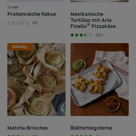
25 MIN.
Proteinreiche Kekse
Mexikanische
Tortillas mit Arla
(0)
Finello® Pizzakäse
(21)
Günstig
Matcha-Brioches
Blätterteigsterne