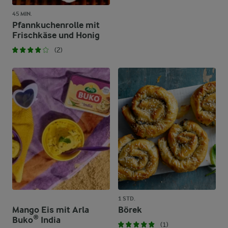
45 MIN.
Pfannkuchenrolle mit
Frischkäse und Honig
(2)
1 STD.
Mango Eis mit Arla
Börek
Buko® India
(1)