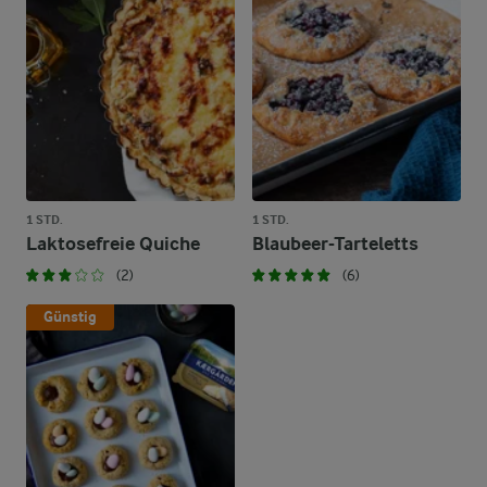
1 STD.
1 STD.
Laktosefreie Quiche
Blaubeer-Tarteletts
(2)
(6)
Günstig