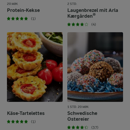
20 MIN.
2 STD.
Protein-Kekse
Laugenbrezel mit Arla
Kærgården®
(1)
(4)
1 STD. 20 MIN.
Käse-Tartelettes
Schwedische
Ostereier
(1)
(37)