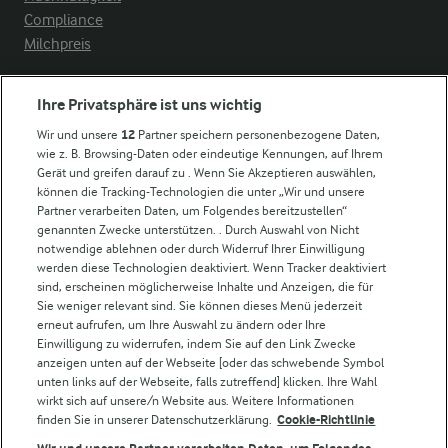
Compliance
Milchpreis
Arla in anderen Ländern
Ihre Privatsphäre ist uns wichtig
Wir und unsere
12
Partner speichern personenbezogene Daten,
Weitere Arla Websites
wie z. B. Browsing-Daten oder eindeutige Kennungen, auf Ihrem
Gerät und greifen darauf zu . Wenn Sie Akzeptieren auswählen,
können die Tracking-Technologien die unter „Wir und unsere
Castello
Partner verarbeiten Daten, um Folgendes bereitzustellen“
genannten Zwecke unterstützen. . Durch Auswahl von Nicht
Lurpak
notwendige ablehnen oder durch Widerruf Ihrer Einwilligung
Arla Pro
werden diese Technologien deaktiviert. Wenn Tracker deaktiviert
Für unsere Landwirt:innen
sind, erscheinen möglicherweise Inhalte und Anzeigen, die für
Sie weniger relevant sind. Sie können dieses Menü jederzeit
erneut aufrufen, um Ihre Auswahl zu ändern oder Ihre
Einwilligung zu widerrufen, indem Sie auf den Link Zwecke
Folge uns!
anzeigen unten auf der Webseite [oder das schwebende Symbol
unten links auf der Webseite, falls zutreffend] klicken. Ihre Wahl
wirkt sich auf unsere/n Website aus. Weitere Informationen
finden Sie in unserer Datenschutzerklärung.
Cookie-Richtlinie