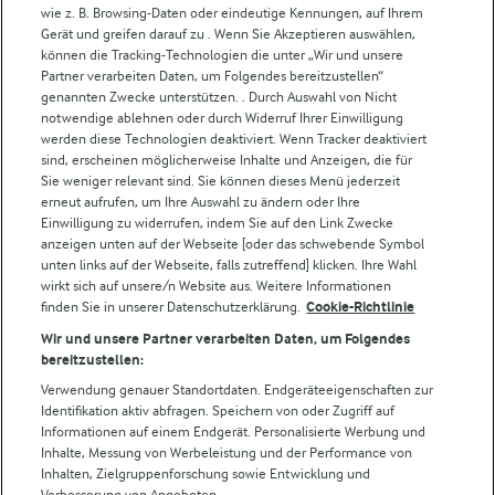
wie z. B. Browsing-Daten oder eindeutige Kennungen, auf Ihrem
Arla in anderen Ländern
Gerät und greifen darauf zu . Wenn Sie Akzeptieren auswählen,
können die Tracking-Technologien die unter „Wir und unsere
Partner verarbeiten Daten, um Folgendes bereitzustellen“
Weitere Arla Websites
genannten Zwecke unterstützen. . Durch Auswahl von Nicht
notwendige ablehnen oder durch Widerruf Ihrer Einwilligung
werden diese Technologien deaktiviert. Wenn Tracker deaktiviert
Castello
sind, erscheinen möglicherweise Inhalte und Anzeigen, die für
Sie weniger relevant sind. Sie können dieses Menü jederzeit
Lurpak
erneut aufrufen, um Ihre Auswahl zu ändern oder Ihre
Arla Pro
Einwilligung zu widerrufen, indem Sie auf den Link Zwecke
Für unsere Landwirt:innen
anzeigen unten auf der Webseite [oder das schwebende Symbol
unten links auf der Webseite, falls zutreffend] klicken. Ihre Wahl
wirkt sich auf unsere/n Website aus. Weitere Informationen
finden Sie in unserer Datenschutzerklärung.
Cookie-Richtlinie
Folge uns!
Wir und unsere Partner verarbeiten Daten, um Folgendes
bereitzustellen:
Verwendung genauer Standortdaten. Endgeräteeigenschaften zur
Identifikation aktiv abfragen. Speichern von oder Zugriff auf
Informationen auf einem Endgerät. Personalisierte Werbung und
Inhalte, Messung von Werbeleistung und der Performance von
Inhalten, Zielgruppenforschung sowie Entwicklung und
Verbesserung von Angeboten.