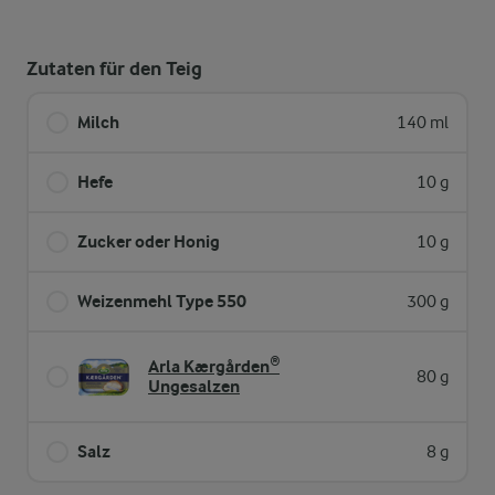
Zutaten für den Teig
Milch
140 ml
Hefe
10 g
Zucker oder Honig
10 g
Weizenmehl Type 550
300 g
Arla Kærgården®
80 g
Ungesalzen
Salz
8 g