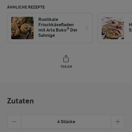
ÄHNLICHE REZEPTE
Rustikale
Frischkäsefladen
H
mit Arla Buko® Der
S
Sahnige
TEILEN
Zutaten
4 Stücke