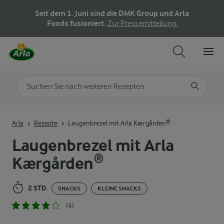
Seit dem 1. Juni sind die DMK Group und Arla
Foods fusioniert.
Zur Pressemitteilung.
Nach Kategorie suchen
Geben Sie Suchbegriffe ein
Arla
Rezepte
Laugenbrezel mit Arla Kærgården®
Laugenbrezel mit Arla
Kærgården®
2 STD.
SNACKS
KLEINE SNACKS
(4)