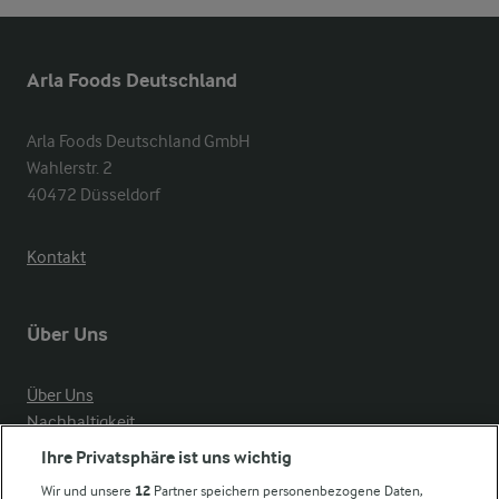
Arla Foods Deutschland
Arla Foods Deutschland GmbH

Wahlerstr. 2

40472 Düsseldorf
Kontakt
Über Uns
Über Uns
Nachhaltigkeit
Compliance
Ihre Privatsphäre ist uns wichtig
Milchpreis
Wir und unsere
12
Partner speichern personenbezogene Daten,