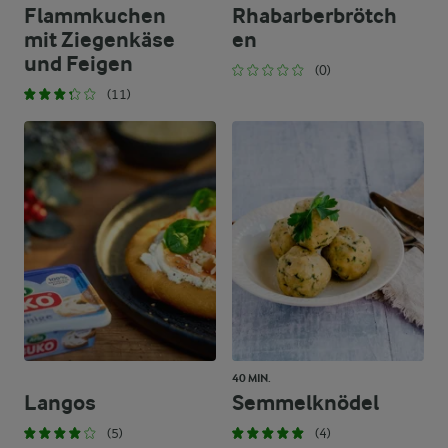
Flammkuchen
Rhabarberbrötch
mit Ziegenkäse
en
und Feigen
(0)
(11)
40 MIN.
Langos
Semmelknödel
(5)
(4)